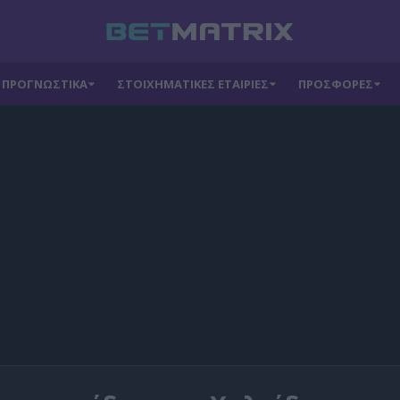
ΠΡΟΓΝΩΣΤΙΚΑ
ΣΤΟΙΧΗΜΑΤΙΚΕΣ ΕΤΑΙΡΙΕΣ
ΠΡΟΣΦΟΡΕΣ