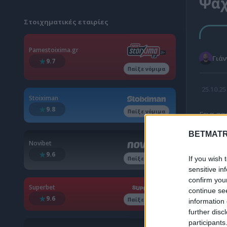
Ψάχ
Στοιχηματικές εταιρίες
Pamestoixima.gr
Γιά
9.7
Παίξε νόμιμα
25.10.25
Stoiximan
9.8
Παίξε νόμιμα
Γεια σα
της
Χάπ
BETMATR
πατήσαμ
Novibet
9.6
Ντουμπά
If you wish 
Παίξε νόμιμα
sensitive in
Συνεχίζ
confirm you
Superbet
Μεγάλ
continue se
9.6
Παίξε νόμιμα
information 
Για την
further disc
participants
Χαλκίδ