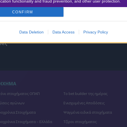
cation functionality and fraud prevention, and other user protection.
)
1.8
CONFIRM
λεσμα:
71-76
Data Deletion
Data Access
Privacy Policy
ρές*
ΟΙΧΗΜΑ
όνι στοιχήματος ΟΠΑΠ
To bet builder της ημέρας
ύσεις αγώνων
Ενισχυμένες Αποδόσεις
οχρόνια Στοιχήματα
Ψαγμένα ειδικά στοιχήματα
οχρόνια Στοιχήματα – Ελλάδα
Τζίροι στοιχήματος