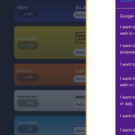
Opted 
Elabet
Οι
στο
9.1
Παίξε νόμιμα
Google 
άσο. Απ
αλλαγή
I want t
web or d
περιθώρ
Interwetten
τρεις 
9.1
I want t
purpose
να ηττη
Παίξε νόμιμα
I want 
Δείτε μ
Betsson
9.1
I want t
Παίξε νόμιμα
web or d
Winmasters
I want t
Ο 
9.1
or app.
Παίξε νόμιμα
I want t
Ψυχ
Sportingbet
Α2
9
I want t
Παίξε νόμιμα