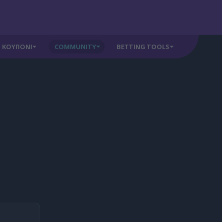
ΚΟΥΠΟΝΙ
COMMUNITY
BETTING TOOLS