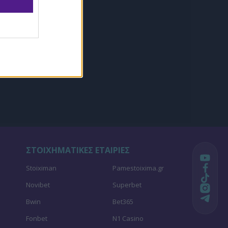
5
ΣΤΟΙΧΗΜΑΤΙΚΕΣ ΕΤΑΙΡΙΕΣ
Stoiximan
Pamestoixima.gr
Novibet
Superbet
Bwin
Bet365
Fonbet
N1 Casino