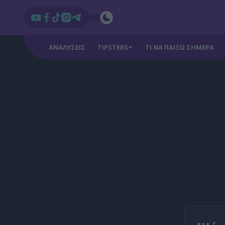
ΑΝΑΛΥΣΕΙΣ
TIPSTERS
ΤΙ ΝΑ ΠΑΙΞΩ ΣΗΜΕΡΑ