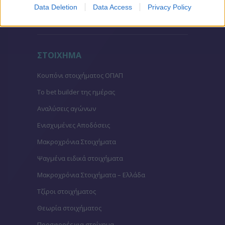
Data Deletion
Data Access
Privacy Policy
Βαθμολογίες Γαλλίας-League 1
ΣΤΟΙΧΗΜΑ
Κουπόνι στοιχήματος ΟΠΑΠ
To bet builder της ημέρας
Αναλύσεις αγώνων
Ενισχυμένες Αποδόσεις
Μακροχρόνια Στοιχήματα
Ψαγμένα ειδικά στοιχήματα
Μακροχρόνια Στοιχήματα – Ελλάδα
Τζίροι στοιχήματος
Θεωρία στοιχήματος
Προσφορές για στοίχημα