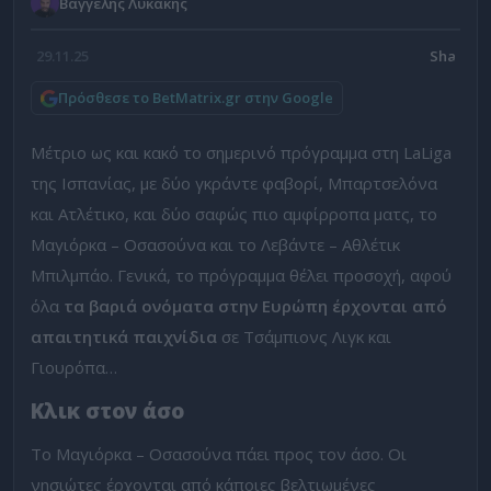
Βαγγέλης Λυκάκης
29.11.25
Πρόσθεσε το BetMatrix.gr στην Google
Μέτριο ως και κακό το σημερινό πρόγραμμα στη LaLiga
της Ισπανίας, με δύο γκράντε φαβορί, Μπαρτσελόνα
και Ατλέτικο, και δύο σαφώς πιο αμφίρροπα ματς, το
Μαγιόρκα – Οσασούνα και το Λεβάντε – Αθλέτικ
Μπιλμπάο. Γενικά, το πρόγραμμα θέλει προσοχή, αφού
όλα
τα βαριά ονόματα στην Ευρώπη έρχονται από
απαιτητικά παιχνίδια
σε Τσάμπιονς Λιγκ και
Γιουρόπα…
Κλικ στον άσο
Το Μαγιόρκα – Οσασούνα πάει προς τον άσο. Οι
νησιώτες έρχονται από κάποιες βελτιωμένες