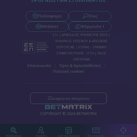
ΠΡΟΓΝΩΣΤΙΚΑ ΣΤΟΙΧΗΜΑΤΟΣ
Ποδόσφαιρο
Τένις
Μπάσκετ
Φόρμουλα 1
21+ | ΑΡΜΟΔΙΟΣ ΡΥΘΜΙΣΤΗΣ ΕΕΕΠ |
ΚΙΝΔΥΝΟΣ ΕΘΙΣΜΟΥ & ΑΠΩΛΕΙΑΣ
ΠΕΡΙΟΥΣΙΑΣ | ΕΟΠΑΕ – ΓΡΑΜΜΗ
ΣΥΜΒΟΥΛΕΥΤΙΚΗΣ: 1114 | ΠΑΙΞΕ
ΥΠΕΥΘΥΝΑ
|
|
Επικοινωνία
Όροι & προυποθέσεις
Πολιτική cookies
Διαχείριση απορρήτου
COPYRIGHT © 2026 BETMATRIX
Αναλύσεις
Tipsters
Δελτία Ημέρας
Προσφορές
Community