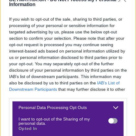
Information
την Τσέλσι και καλείται να βγάλει αντίδραση.
Επιδραστικός
If you wish to opt-out of the sale, sharing to third parties, or
processing of your personal or sensitive information for
«
Ο Γιαμάλ πρέπει να εμφανιστεί και να δείξει πόσο
targeted advertising by us, please use the below opt-out
καλός είναι
» έλεγε στη χθεσινή συνέντευξη Τύπου ο
section to confirm your selection. Please note that after your
opt-out request is processed you may continue seeing
Χάνζι Φλικ. Ο μικρός το έχασε λίγο φέτος, είτε με τον
interest-based ads based on personal information utilized by
τραυματισμό που τον ταλαιπώρησε στους κοιλιακούς
us or personal information disclosed to third parties prior to
είτε με τα εξωαγωνιστικά καμώματά του. Αυτό βέβαια
your opt-out. You may separately opt-out of the further
disclosure of your personal information by third parties on the
δεν σημαίνει ότι δεν μπορεί να επανέλθει ή είναι
IAB’s list of downstream participants. This information may
πάντα αρνητικός. Στο 4-0 με την Αθλέτικ το περασμένο
also be disclosed by us to third parties on the
IAB’s List of
Σάββατο έκλεισε το ματς με
δύο ασίστ, δημιούργησε
Downstream Participants
that may further disclose it to other
third parties.
τρεις μεγάλες ευκαιρίες
, είχε οκτώ πετυχημένες
ντρίμπλες και 50/55 εύστοχες πάσες.
Please note that this website/app uses one or more Google
Personal Data Processing Opt Outs
services and may gather and store information including but
Με Τζόνι Ότο
not limited to your visit or usage behaviour. You may click to
I want to opt-out of the Sharing of my
personal data.
grant or deny consent to Google and its third-party tags to
Opted In
Απέναντι στον Τζόνι Ότο, που κατά πάσα πιθανότητα
use your data for below specified purposes in below Google