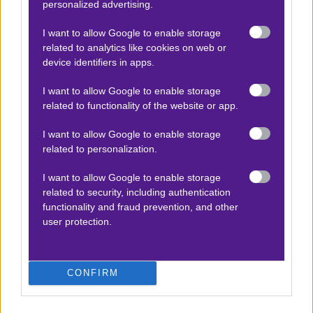
personalized advertising.
Γιαμάλ Γκολ+Ασίστ
I want to allow Google to enable storage
4.50
related to analytics like cookies on web or
device identifiers in apps.
Αποτέλεσμα:
Ναι+Ναι
I want to allow Google to enable storage
related to functionality of the website or app.
Προσφορές*
I want to allow Google to enable storage
related to personalization.
ΒΑΘΜΟΛΟΓΙΕΣ
I want to allow Google to enable storage
related to security, including authentication
Βαθμολογίες Ελλάδα - Stoiximan
functionality and fraud prevention, and other
Super league
user protection.
Βαθμολογίες Aγγλία – Premier league
Βαθμολογίες Γερμανίας – Bundesliga
CONFIRM
Βαθμολογίες Ισπανίας- La liga
Βαθμολογίες Ιταλίας- Serie A