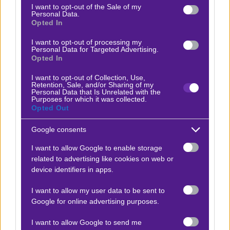
θα παίξει αριστερά σήμερα όλη την πλευρά στο 3-5-2
consent section.
I want to opt-out of the Sale of my
Personal Data.
του Κοουδέτ, ο Γιαμάλ είναι σε θέση να κάνει τα δικά
Opted In
του και να κλείσει κάποια στόματα. Ο γνώριμός μας
I want to opt-out of processing my
από το πέρασμα του στον ΠΑΟΚ έχει δύσκολο έργο και
Personal Data for Targeted Advertising.
Opted In
μόνο αν πάρει βοήθειες από τους συμπαίκτες του, θα
μπορέσει να ανταποκριθεί στην πρόκληση. Ακόμα κι
I want to opt-out of Collection, Use,
Retention, Sale, and/or Sharing of my
έτσι, όλα εξαρτώνται από τον μικρό. Το anytime σκόρερ
Personal Data that Is Unrelated with the
Purposes for which it was collected.
του Γιαμάλ πληρώνει λίγο,
το συνδυαστικό
Opted Out
γκολ+ασίστ πηγαίνει στο
4.50
. Μέχρι στιγμής μετράει
Google consents
4 γκολ και 6 ασίστ σε 9 αγώνες πρωταθλήματος.
I want to allow Google to enable storage
related to advertising like cookies on web or
device identifiers in apps.
Ο Βαγγέλης Λυκάκης προτείνει:
I want to allow my user data to be sent to
Google for online advertising purposes.
Μπαρτσελόνα - Αλαβές
x10
+35.00
|
Α Ισπανίας
29.11.2025
17:15
I want to allow Google to send me