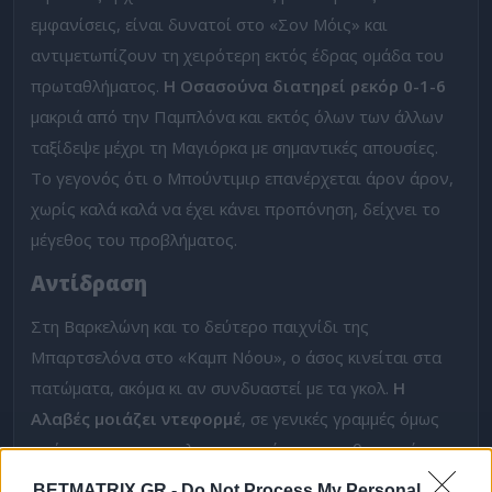
εμφανίσεις, είναι δυνατοί στο «Σον Μόις» και
αντιμετωπίζουν τη χειρότερη εκτός έδρας ομάδα του
πρωταθλήματος.
Η Οσασούνα διατηρεί ρεκόρ 0-1-6
μακριά από την Παμπλόνα και εκτός όλων των άλλων
ταξίδεψε μέχρι τη Μαγιόρκα με σημαντικές απουσίες.
Το γεγονός ότι ο Μπούντιμιρ επανέρχεται άρον άρον,
χωρίς καλά καλά να έχει κάνει προπόνηση, δείχνει το
μέγεθος του προβλήματος.
Αντίδραση
Στη Βαρκελώνη και το δεύτερο παιχνίδι της
Μπαρτσελόνα στο «Καμπ Νόου», ο άσος κινείται στα
πατώματα, ακόμα κι αν συνδυαστεί με τα γκολ.
Η
Αλαβές μοιάζει ντεφορμέ
, σε γενικές γραμμές όμως
πρόκειται για μια καλογυμνασμένη και πειθαρχημένη
ομάδα. Η Μπάρσα έρχεται από το 3-0 στο Λονδίνο με
BETMATRIX.GR -
Do Not Process My Personal