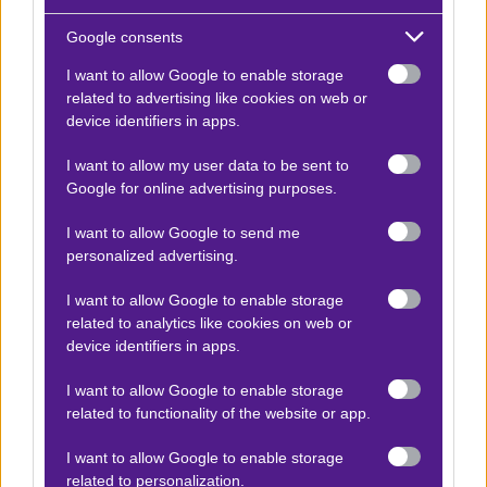
καλύτερος παίκτης. Πάμε μαζί του.
Google consents
Δείτε με ένα κλικ τις καλύτερες προσφορές της ημέρας
!
I want to allow Google to enable storage
related to advertising like cookies on web or
device identifiers in apps.
Ο Betmatrix Team προτείνει:
I want to allow my user data to be sent to
Google for online advertising purposes.
Φρανσίσκο Σερούντολο - Αλεξ Ντε Μινόρ
x5
-5.00
I want to allow Google to send me
|
ATP 500 Αμβούργο
18.05.2026
13:00
personalized advertising.
1
I want to allow Google to enable storage
1.60
related to analytics like cookies on web or
device identifiers in apps.
Αποτέλεσμα:
1-2
I want to allow Google to enable storage
related to functionality of the website or app.
x5
Στέφανος Τσιτσιπάς - Τζιοβάνι Μ. Περικάρντ
I want to allow Google to enable storage
|
ATP
18.05.2026
14:30
+2.00
related to personalization.