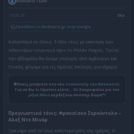
Betmatrix Team
18.05.26
Πρόσθεσε το BetMatrix.gr στην Google
Καλησπέρα σε όλους. Στήλη τένις με εκκίνηση των
τελευταίων τουρνουά πριν το Ρολάν Γκαρός. Τούτη
την εβδομάδα θα δούμε επιλογές από Αμβούργο και
Γενεύη, φύγαμε για τις πρώτες επιλογές για σήμερα.
🌐 Εσείς μπήκατε στο νέο
Community του Betmatrix
;
Για να δω τι tipsters είστε… Οι 3 κορυφαίοι για τον
μήνα Μάιο
κερδίζουν σούπερ δώρα*!
Προγνωστικά τένις: Φρανσίσκο Σερούντολο –
Αλεξ Ντε Μινόρ
Ξεκινάμε από το ίσως καλύτερο ματς της ημέρας. Ο