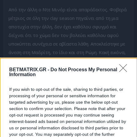
Από την άλλη ο Ντε Μινόρ είναι απαράδεκτος. Φοβερά
μέτριος σε όλη την clay season πηγαίνει από τη μια
αποτυχία στην άλλη, δεν έχει καθόλου σφυγμό και
δείχνει ότι το χώμα δεν τον βολεύει καθόλου αφού
υποκύπτει συνέχεια σε αβίαστα λάθη. Αποκλείστηκε με
άνεση στη Μαδρίτη, το ίδιο και στη Ρώμη. Κακή εικόνα,
σκέφτεται ήδη το καλοκαίρι. Δύσκολο ματσάρισμα με
τον Σερούντολο που σε αργές συνθήκες δεν τον
BETMATRIX.GR -
Do Not Process My Personal
Information
ευνοεί και μπορεί ο Αργεντινός να επικρατήσει.
If you wish to opt-out of the sale, sharing to third parties, or
Προγνωστικά τένις: Στέφανος Τσιτσιπάς –
processing of your personal or sensitive information for
Τζιοβάνι Μ. Περικάρντ
targeted advertising by us, please use the below opt-out
section to confirm your selection. Please note that after your
Συνεχίζουμε με την αναμέτρηση του Στέφανου
opt-out request is processed you may continue seeing
Τσιτσιπά με τον Μπέτσι Περικάρντ. Ο Έλληνας
interest-based ads based on personal information utilized by
πρωταθλητής μπαίνει στο τουρνουά της Γενεύης με
us or personal information disclosed to third parties prior to
your opt-out. You may separately opt-out of the further
φιλοδοξίες να φτάσει μακριά αφού δεν ήταν άσχημος