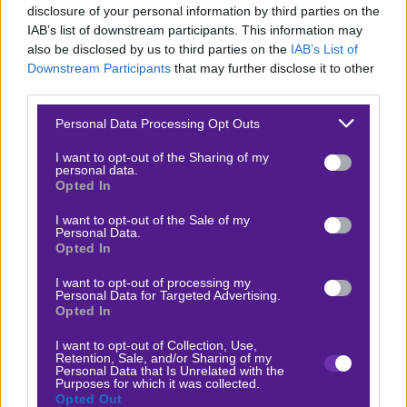
disclosure of your personal information by third parties on the
σε Μαδρίτη και Ρώμη. Προσπαθεί να κάνει μια
IAB’s list of downstream participants. This information may
αντεπίθεση σε αυτά τα τουρνουά ώστε να πετύχει
also be disclosed by us to third parties on the
IAB’s List of
Downstream Participants
that may further disclose it to other
μερικά πράγματα στο ερχόμενο Ρολάν Γκαρός και να
third parties.
βάλει ξανά σε ράγες… επιτυχίας την καριέρα του. Δεν
Please note that this website/app uses one or more Google
είναι εύκολο αλλά δείχνει σαφέστατα καλύτερα
Personal Data Processing Opt Outs
services and may gather and store information including but
δείγματα από ότι πέρυσι την ίδια περίοδο όταν άλλαξε
not limited to your visit or usage behaviour. You may click to
I want to opt-out of the Sharing of my
personal data.
προπονητή.
grant or deny consent to Google and its third-party tags to
Opted In
use your data for below specified purposes in below Google
Ο Γάλλος αντίπαλος του είναι παίκτης καθαρά για
consent section.
I want to opt-out of the Sale of my
Personal Data.
σκληρές και indoor επιφάνειες αφού το μοναδικό του
Opted In
όπλο είναι το σερβίς και κάποια δυνατά χτυπήματα.
I want to opt-out of processing my
Είναι από τους χειρότερους returners στο τουρ, στα
Personal Data for Targeted Advertising.
Opted In
ράλι κάνει πολλά λάθη και δεν έχει υπομονή να
υποστηρίξει το χώμα τόσο καλά. Είναι ευκαιρία του
I want to opt-out of Collection, Use,
Retention, Sale, and/or Sharing of my
Τσιτσιπά να επικρατήσει και να περάσει ένα γύρο
Personal Data that Is Unrelated with the
Purposes for which it was collected.
δίνοντας του boost στη ψυχολογία του, εξάλλου είναι
Opted Out