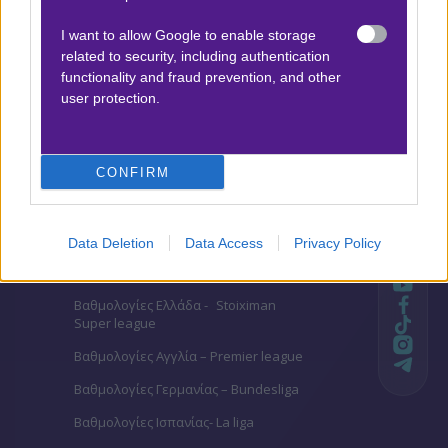
I want to allow Google to enable storage
1
related to security, including authentication
1.40
functionality and fraud prevention, and other
user protection.
Αποτέλεσμα:
2-0
CONFIRM
Προσφορές*
Data Deletion
Data Access
Privacy Policy
ΒΑΘΜΟΛΟΓΙΕΣ
Βαθμολογίες Ελλάδα - Stoiximan
Super league
Βαθμολογίες Aγγλία – Premier league
Βαθμολογίες Γερμανίας – Bundesliga
Βαθμολογίες Ισπανίας- La liga