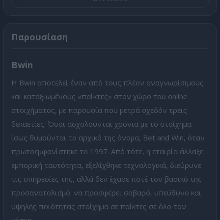
Παρουσίαση
Bwin
Η Bwin αποτελεί έναν από τους πλέον αναγνωρίσιμους
και καταξιωμένους «παίκτες» στον χώρο του online
στοιχήματος, με παρουσία που μετρά σχεδόν τρεις
δεκαετίες. Όσοι ασχολούνται χρόνια με το στοίχημα
ίσως θυμούνται το αρχικό της όνομα, Bet and Win, όταν
πρωτοεμφανίστηκε το 1997. Από τότε, η εταιρία άλλαξε
εμπορική ταυτότητα, εξελίχθηκε τεχνολογικά, διεύρυνε
τις υπηρεσίες της, αλλά δεν έχασε ποτέ τον βασικό της
προσανατολισμό: να προσφέρει σοβαρό, υπεύθυνο και
υψηλής ποιότητας στοίχημα σε παίκτες σε όλο τον