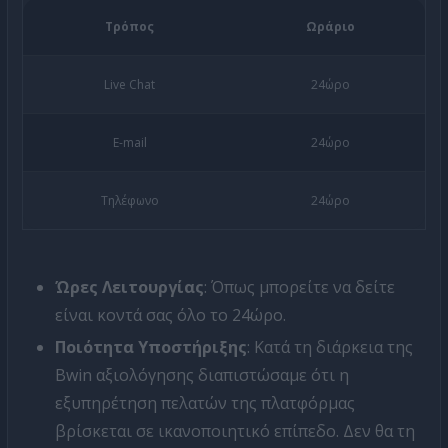
Τρόπος
Ωράριο
Live Chat
24ώρο
E-mail
24ώρο
Τηλέφωνο
24ώρο
Ώρες Λειτουργίας
: Όπως μπορείτε να δείτε
είναι κοντά σας όλο το 24ώρο.
Ποιότητα Υποστήριξης
: Κατά τη διάρκεια της
Bwin αξιολόγησης διαπιστώσαμε ότι η
εξυπηρέτηση πελατών της πλατφόρμας
βρίσκεται σε ικανοποιητικό επίπεδο. Δεν θα τη