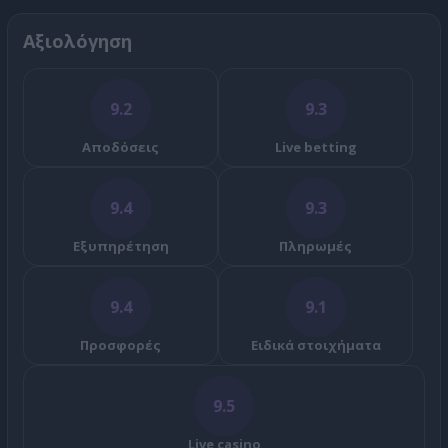
Αξιολόγηση
9.2
9.3
Αποδόσεις
Live betting
9.4
9.3
Εξυπηρέτηση
Πληρωμές
9.4
9.1
Προσφορές
Ειδικά στοιχήματα
9.5
Live casino