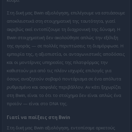
κόσμο.
Στη δική μας Bwin αξιολόγηση, επιλέγουμε να εστιάσουμε
αποκλειστικά στη στοιχηματική της ταυτότητα, γιατί
ακριβώς εκεί εντοπίζουμε τη διαχρονική της δύναμη. Η
Bwin στοιχηματική δεν ακολούθησε απλώς την εξέλιξη
της αγοράς — σε πολλές περιπτώσεις τη διαμόρφωσε. Η
εμπειρία της, η αξιοπιστία, οι ανταγωνιστικές αποδόσεις
και οι μοντέρνες υπηρεσίες της πλατφόρμας την
καθιστούν μια από τις πλέον ισχυρές επιλογές για
όσους αναζητούν σοβαρό ποντάρισμα σε ένα απόλυτα
ρυθμισμένο και ασφαλές περιβάλλον. Αν κάτι ξεχωρίζει
στη Bwin, είναι το ότι το στοίχημα δεν είναι απλώς ένα
προϊόν — είναι στο DNA της.
Γιατί να παίξεις στη Bwin
Στη δική μας Bwin αξιολόγηση, εντοπίσαμε αρκετούς