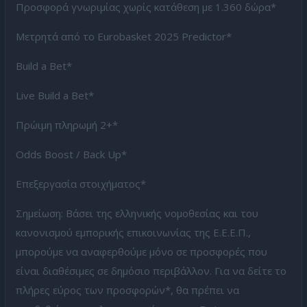
Προσφορά γνωριμίας χωρίς κατάθεση με 1.360 δώρα*
Μετρητά από το Eurobasket 2025 Predictor*
Build a Bet*
Live Build a Bet*
Πρώιμη πληρωμή 2+*
Odds Boost / Back Up*
Επεξεργασία στοιχήματος*
Σημείωση:
Βάσει της ελληνικής νομοθεσίας και του
κανονισμού εμπορικής επικοινωνίας της Ε.Ε.Ε.Π.,
μπορούμε να αναφερθούμε μόνο σε προσφορές που
είναι διαθέσιμες σε δημόσιο περιβάλλον. Για να δείτε το
πλήρες εύρος των προσφορών*, θα πρέπει να