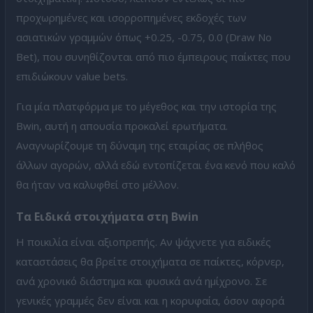
προχωρημένες και ισορροπημένες εκδοχές των
ασιατικών γραμμών όπως +0.25, -0.75, 0.0 (Draw No
Bet), που συνηθίζονται από πιο έμπειρους παίκτες που
επιδιώκουν value bets.
Για μία πλατφόρμα με το μέγεθος και την ιστορία της
Bwin, αυτή η απουσία προκαλεί ερωτήματα.
Αναγνωρίζουμε τη δύναμη της εταιρίας σε πλήθος
άλλων αγορών, αλλά εδώ εντοπίζεται ένα κενό που καλό
θα ήταν να καλυφθεί στο μέλλον.
Τα Ειδικά στοιχήματα στη Bwin
Η ποικιλία είναι αξιοπρεπής. Αν ψάχνετε για ειδικές
καταστάσεις θα βρείτε στοιχήματα σε παίκτες, κόρνερ,
ανά χρονικό διάστημα και φυσικά ανά ημίχρονο. Σε
γενικές γραμμές δεν είναι και η κορυφαία, όσον αφορά