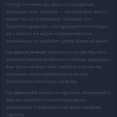
Η εποχή του mobile έχει φέρει τις στοιχηματικές
πλατφόρμες στην τσέπη μας — και η Bwin ήταν από τις
πρώτες που το αντιλήφθηκαν. Προσφέρει δύο
ξεχωριστές εφαρμογές, η μία αφιερωμένη στο στοίχημα
και η άλλη στο live καζίνο. Η εγκατάσταση είναι
πανεύκολη και το περιβάλλον χρήσης εξαιρετικά φιλικό.
Για χρήστες Android
:
Μπαίνετε στο Google Play Store,
αναζητάτε Bwin και θα δείτε δύο διαθέσιμες εφαρμογές –
Bwin Sports και Bwin Casino. Επιλέγετε αυτή που σας
ενδιαφέρει, πατάτε
εγκατάσταση
και σε λίγα
δευτερόλεπτα είστε έτοιμοι για δράση.
Για χρήστες iOS
:
Ανοίγετε το App Store, πληκτρολογείτε
Bwin
και ακολουθείτε τα αντίστοιχα βήματα
εγκατάστασης. Η διαδικασία είναι εξίσου εύκολη και
ταχύτατη.