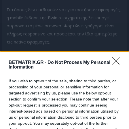
Για όσους δεν επιθυμούν να εγκαταστήσουν εφαρμογές,
η mobile έκδοση της Bwin στοιχηματικής λειτουργεί
απρόσκοπτα μέσω browser. Φορτώνει γρήγορα, είναι
πλήρως responsive και προσφέρει την ίδια εμπειρία με
τις native εφαρμογές.
Από όποιο κανάλι κι αν επιλέξετε να συνδεθείτε, η Bwin
αξιολόγηση για το mobile περιβάλλον είναι θετικότατη:
BETMATRIX.GR -
Do Not Process My Personal
Information
απλότητα, ταχύτητα και λειτουργικότητα στο έπακρο.
If you wish to opt-out of the sale, sharing to third parties, or
Bwin Χορηγίες
processing of your personal or sensitive information for
targeted advertising by us, please use the below opt-out
Κοντά στον ελληνικό -και όχι μόνο- αθλητισμό, η Bwin
section to confirm your selection. Please note that after your
είναι μέγας χορηγός της ΚΑΕ Ολυμπιακός, αλλά και της
opt-out request is processed you may continue seeing
Ευρωλίγκας. Η εταιρία δίνει ξεκάθαρα προτεραιότητα
interest-based ads based on personal information utilized by
us or personal information disclosed to third parties prior to
και προτίμηση στο μπάσκετ και το κάνει με εκκωφαντικό
your opt-out. You may separately opt-out of the further
τρόπο.