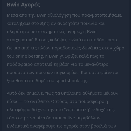
Bwin Αγορές
Μέσα από την Bwin αξιολόγηση που πραγματοποιήσαμε,
καταλήξαμε στο εξής: αν αναζητάτε ποικιλία και
πληρότητα σε στοιχηματικές αγορές, η Bwin
στοιχηματική θα σας καλύψει, ειδικά στο ποδόσφαιρο.
Ως μια από τις πλέον παραδοσιακές δυνάμεις στον χώρο
του online betting, η Bwin γνωρίζει καλά πως το
ποδόσφαιρο αποτελεί τη βάση για το μεγαλύτερο
ποσοστό των παικτών παγκοσμίως. Και αυτό φαίνεται
ξεκάθαρα στη δομή του sportsbook της.
Αυτό δεν σημαίνει πως τα υπόλοιπα αθλήματα μένουν
πίσω — το αντίθετο. Ωστόσο, στο ποδόσφαιρο η
πλατφόρμα δείχνει την πιο “χορταστική” εκδοχή της,
τόσο σε pre-match όσο και σε live περιβάλλον.
Ενδεικτικά αναφέρουμε τις αγορές στον βασιλιά των