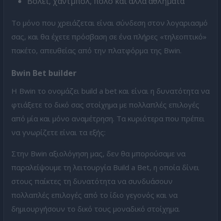
Βόλεϊ, χάντμπολ, πόλο και άλλα αθλήματα
Το μόνο που χρειάζεται είναι σύνδεση στον λογαριασμό
σας, και θα έχετε πρόσβαση σε ένα πλήρες «τηλεοπτικό»
πακέτο, απευθείας από την πλατφόρμα της Bwin.
Bwin Bet builder
Η Bwin το ονομάζει build a bet και είναι η δυνατότητα να
φτιάξετε το δικό σας στοίχημα με πολλαπλές επιλογές
από μία και μόνο αναμέτρηση. Τα κυριότερα που πρέπει
να γνωρίζετε είναι τα εξής:
Στην Bwin αξιολόγηση μας, δεν θα μπορούσαμε να
παραλείψουμε τη λειτουργία Build a Bet, η οποία δίνει
στους παίκτες τη δυνατότητα να συνδυάσουν
πολλαπλές επιλογές από το ίδιο γεγονός και να
δημιουργήσουν το δικό τους μοναδικό στοίχημα.