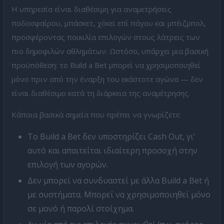
Η υπηρεσία είναι διαθέσιμη για αναμετρήσεις
ποδοσφαίρου, μπάσκετ, χόκεϊ επί πάγου και μπέιζμπολ,
προσφέροντας ποικιλία επιλογών στους λάτρεις των
πιο δημοφιλών αθλημάτων. Ωστόσο, υπάρχει μια βασική
προϋπόθεση: το Build a Bet μπορεί να χρησιμοποιηθεί
μόνο πριν από την έναρξη του εκάστοτε αγώνα — δεν
είναι διαθέσιμο κατά τη διάρκεια της αναμέτρησης.
Κάποια βασικά σημεία που πρέπει να γνωρίζετε:
Το Build a Bet δεν υποστηρίζει Cash Out, γι’
αυτό και απαιτείται ιδιαίτερη προσοχή στην
επιλογή των αγορών.
Δεν μπορεί να συνδυαστεί με άλλα Build a Bet ή
με συστήματα. Μπορεί να χρησιμοποιηθεί μόνο
σε μονό ή παρολί στοίχημα.