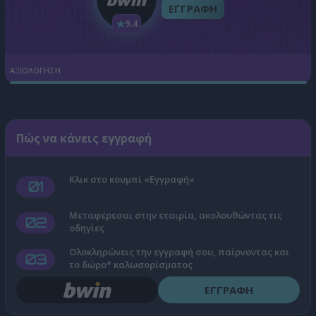
ΕΓΓΡΑΦΗ
9.4
ΑΞΙΟΛΟΓΗΣΗ
Π
Πώς να κάνεις εγγραφή
Κλικ στο κουμπί «Εγγραφή»
Μεταφέρεσαι στην εταιρία, ακολουθώντας τις
οδηγίες
Ολοκληρώνεις την εγγραφή σου, παίρνοντας και
το δώρο* καλωσορίσματος
ΕΓΓΡΑΦΗ