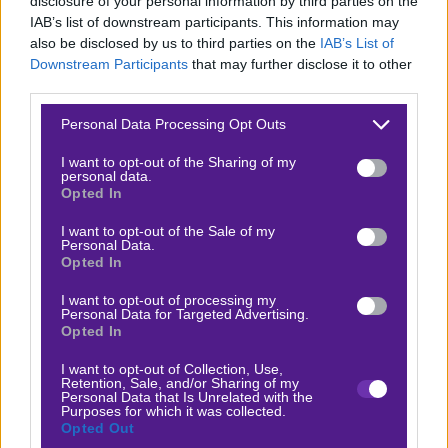
disclosure of your personal information by third parties on the
σημαίνει ότι δεν υπάρχει περιθώριο για αθέμιτες
IAB’s list of downstream participants. This information may
also be disclosed by us to third parties on the
IAB’s List of
πρακτικές, ενώ η πλατφόρμα υποχρεούται να λειτουργεί
Downstream Participants
that may further disclose it to other
με πλήρη διαφάνεια.
third parties.
Please note that this website/app uses one or more Google
Τα παιχνίδια που προσφέρονται στο Regency Casino
Personal Data Processing Opt Outs
services and may gather and store information including but
Live βασίζονται σε πιστοποιημένα συστήματα και
not limited to your visit or usage behaviour. You may click to
I want to opt-out of the Sharing of my
personal data.
συνεργασίες με κορυφαίους παρόχους λογισμικού,
grant or deny consent to Google and its third-party tags to
Opted In
use your data for below specified purposes in below Google
διασφαλίζοντας ότι τα αποτελέσματα είναι απολύτως
consent section.
I want to opt-out of the Sale of my
τυχαία και δίκαια. Στο live καζίνο, η παρουσία
Personal Data.
πραγματικών ντίλερ ενισχύει ακόμη περισσότερο το
Opted In
αίσθημα αξιοπιστίας, καθώς ο παίκτης μπορεί να
I want to opt-out of processing my
Personal Data for Targeted Advertising.
παρακολουθεί σε πραγματικό χρόνο την εξέλιξη κάθε
Opted In
παιχνιδιού.
I want to opt-out of Collection, Use,
Retention, Sale, and/or Sharing of my
Συνολικά, το Regency Casino Live φαίνεται να καλύπτει
Personal Data that Is Unrelated with the
Purposes for which it was collected.
πλήρως τους βασικούς άξονες που αφορούν τη
Opted Out
νομιμότητα, την ασφάλεια και τη διαφάνεια. Η ύπαρξη