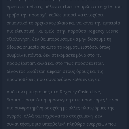
αρκετούς παίκτες, μάλιστα, είναι το πρώτο στοιχείο που
τραβά την προσοχή, καθώς μπορεί να ενισχύσει
σημαντικά το αρχικό κεφάλαιο και να κάνει την εμπειρία
πιο ελκυστική. Και εμείς, στην παρούσα Regency Casino
αξιολόγηση, δεν θα μπορούσαμε να μην δώσουμε τη
δέουσα σημασία σε αυτό το κομμάτι. Ωστόσο, όπως
συμβαίνει πάντα, δεν στεκόμαστε μόνο στο “τι
προσφέρεται”, αλλά και στο “πώς προσφέρεται”,
δίνοντας ιδιαίτερη έμφαση στους όρους και τις
προϋποθέσεις που συνοδεύουν κάθε ενέργεια.
Από την εμπειρία μας στο Regency Casino Live,
διαπιστώσαμε ότι η προσέγγιση στις προσφορές* είναι
πιο συγκρατημένη σε σχέση με άλλες πλατφόρμες της
αγοράς, αλλά ταυτόχρονα πιο στοχευμένη. Δεν
συναντήσαμε μια υπερβολική πληθώρα ενεργειών που