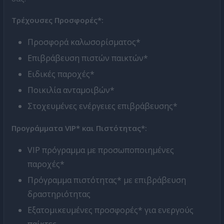
Τρέχουσες Προσφορές*:
Προσφορά καλωσορίσματος*
Επιβράβευση πιστών παικτών*
Ειδικές παροχές*
Ποικιλία ανταμοιβών*
Στοχευμένες ενέργειες επιβράβευσης*
Προγράμματα VIP* και Πιστότητας*:
VIP πρόγραμμα με προσωποποιημένες
παροχές*
Πρόγραμμα πιστότητας* με επιβράβευση
δραστηριότητας
Εξατομικευμένες προσφορές* για ενεργούς