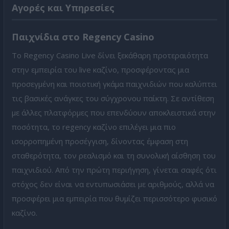
Αγορές και Υπηρεσίες
Παιχνίδια στο Regency Casino
Το Regency Casino Live δίνει ξεκάθαρη προτεραιότητα
στην εμπειρία του live καζίνο, προσφέροντας μια
προσεγμένη και ποιοτική γκάμα παιχνιδιών που καλύπτει
τις βασικές ανάγκες του σύγχρονου παίκτη. Σε αντίθεση
με άλλες πλατφόρμες που επενδύουν αποκλειστικά στην
ποσότητα, το regency καζίνο επιλέγει μια πιο
ισορροπημένη προσέγγιση, δίνοντας έμφαση στη
σταθερότητα, τον ρεαλισμό και τη συνολική αίσθηση του
παιχνιδιού. Από την πρώτη περιήγηση, γίνεται σαφές ότι
στόχος δεν είναι να εντυπωσιάσει με αριθμούς, αλλά να
προσφέρει μια εμπειρία που θυμίζει περισσότερο φυσικό
καζίνο.