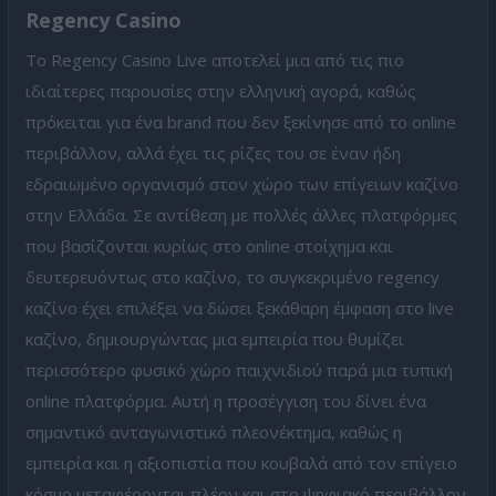
Regency Casino
Το Regency Casino Live αποτελεί μια από τις πιο
ιδιαίτερες παρουσίες στην ελληνική αγορά, καθώς
πρόκειται για ένα brand που δεν ξεκίνησε από το online
περιβάλλον, αλλά έχει τις ρίζες του σε έναν ήδη
εδραιωμένο οργανισμό στον χώρο των επίγειων καζίνο
στην Ελλάδα. Σε αντίθεση με πολλές άλλες πλατφόρμες
που βασίζονται κυρίως στο online στοίχημα και
δευτερευόντως στο καζίνο, το συγκεκριμένο regency
καζίνο έχει επιλέξει να δώσει ξεκάθαρη έμφαση στο live
καζίνο, δημιουργώντας μια εμπειρία που θυμίζει
περισσότερο φυσικό χώρο παιχνιδιού παρά μια τυπική
online πλατφόρμα. Αυτή η προσέγγιση του δίνει ένα
σημαντικό ανταγωνιστικό πλεονέκτημα, καθώς η
εμπειρία και η αξιοπιστία που κουβαλά από τον επίγειο
κόσμο μεταφέρονται πλέον και στο ψηφιακό περιβάλλον.