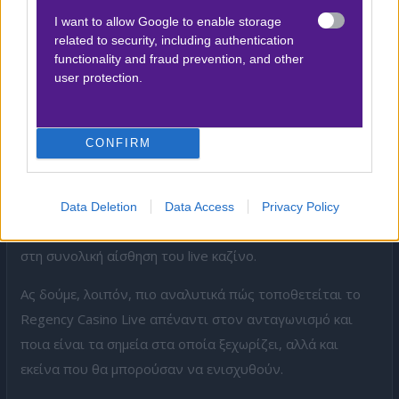
I want to allow Google to enable storage
Στο πλαίσιο της συγκεκριμένης Regency Casino
related to security, including authentication
αξιολόγησης, έχει ιδιαίτερη σημασία να εξετάσουμε πού
functionality and fraud prevention, and other
user protection.
ακριβώς στέκεται το regency καζίνο σε σχέση με τις
υπόλοιπες νόμιμες επιλογές που έχουν σήμερα οι
Έλληνες παίκτες. Σε αντίθεση με πολλές πλατφόρμες
CONFIRM
που δίνουν έμφαση στην ποσότητα – είτε σε επίπεδο
παιχνιδιών είτε σε προσφορών* – το Regency Casino
Live φαίνεται να ακολουθεί μια διαφορετική στρατηγική,
Data Deletion
Data Access
Privacy Policy
εστιάζοντας κυρίως στην ποιότητα της εμπειρίας και
στη συνολική αίσθηση του live καζίνο.
Ας δούμε, λοιπόν, πιο αναλυτικά πώς τοποθετείται το
Regency Casino Live απέναντι στον ανταγωνισμό και
ποια είναι τα σημεία στα οποία ξεχωρίζει, αλλά και
εκείνα που θα μπορούσαν να ενισχυθούν.