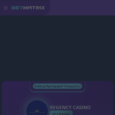
Σούπερ Προσφορά* Γνωριμίας!
REGENCY CASINO
ΕΓΓΡΑΦΗ