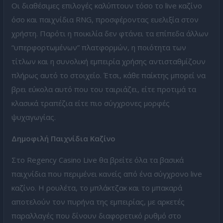
Οι διαθέσιμες επιλογές καλύπτουν τόσο το live καζίνο
όσο και παιχνίδια RNG, προσφέροντας ευελιξία στον
χρήστη. Παρότι η ποικιλία δεν φτάνει τα επίπεδα άλλων
“υπερφορτωμένων” πλατφορμών, η ποιότητα των
τίτλων και η συνολική εμπειρία χρήσης αντισταθμίζουν
πλήρως αυτό το στοιχείο. Έτσι, κάθε παίκτης μπορεί να
βρει εύκολα αυτό που του ταιριάζει, είτε προτιμά τα
κλασικά τραπέζια είτε πιο σύγχρονες μορφές
ψυχαγωγίας.
Δημοφιλή Παιχνίδια Καζίνο
Στο Regency Casino Live θα βρείτε όλα τα βασικά
παιχνίδια που περιμένει κανείς από ένα σύγχρονο live
καζίνο. Η ρουλέτα, το μπλάκτζακ και το μπακαρά
αποτελούν τον πυρήνα της εμπειρίας, με αρκετές
παραλλαγές που δίνουν διαφορετικό ρυθμό στο