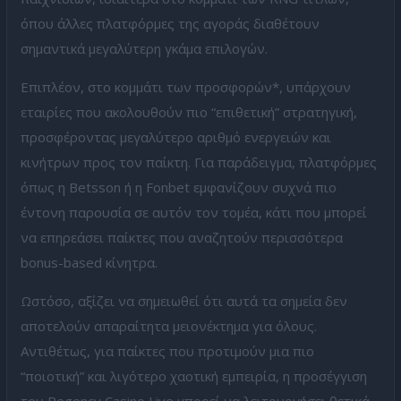
όπου άλλες πλατφόρμες της αγοράς διαθέτουν
σημαντικά μεγαλύτερη γκάμα επιλογών.
Επιπλέον, στο κομμάτι των προσφορών*, υπάρχουν
εταιρίες που ακολουθούν πιο “επιθετική” στρατηγική,
προσφέροντας μεγαλύτερο αριθμό ενεργειών και
κινήτρων προς τον παίκτη. Για παράδειγμα, πλατφόρμες
όπως η Betsson ή η Fonbet εμφανίζουν συχνά πιο
έντονη παρουσία σε αυτόν τον τομέα, κάτι που μπορεί
να επηρεάσει παίκτες που αναζητούν περισσότερα
bonus-based κίνητρα.
Ωστόσο, αξίζει να σημειωθεί ότι αυτά τα σημεία δεν
αποτελούν απαραίτητα μειονέκτημα για όλους.
Αντιθέτως, για παίκτες που προτιμούν μια πιο
“ποιοτική” και λιγότερο χαοτική εμπειρία, η προσέγγιση
του Regency Casino Live μπορεί να λειτουργήσει θετικά.