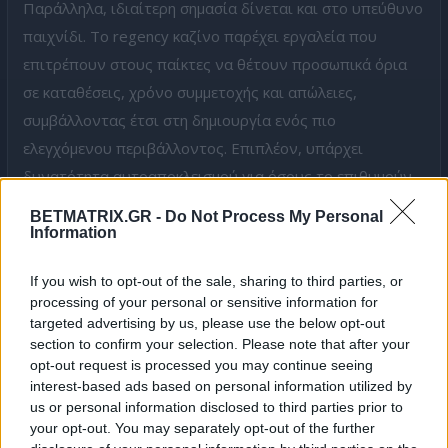
Παράλληλα, ιδιαίτερη σημασία δίνεται και στο υπεύθυνο
παιχνίδι. Το regency καζίνο παρέχει εργαλεία που
επιτρέπουν στους παίκτες να θέτουν προσωπικά όρια
σε καταθέσεις, χρόνο συμμετοχής και απώλειες,
συμβάλλοντας έτσι στη δημιουργία ενός πιο
ελεγχόμενου περιβάλλοντος. Επιπλέον, υπάρχει
δυνατότητα αυτοαποκλεισμού για όσους το επιθυμούν,
ενώ παρέχονται και κατευθύνσεις προς αρμόδιους
BETMATRIX.GR -
Do Not Process My Personal
φορείς υποστήριξης, όπως το ΚΕΘΕΑ ΑΛΦΑ,
Information
ενισχύοντας την κουλτούρα υπεύθυνου παιχνιδιού.
If you wish to opt-out of the sale, sharing to third parties, or
Δίκαιο Παιχνίδι
: Η διασφάλιση του δίκαιου παιχνιδιού
processing of your personal or sensitive information for
targeted advertising by us, please use the below opt-out
αποτελεί βασική προϋπόθεση για κάθε νόμιμο online live
section to confirm your selection. Please note that after your
καζίνο και το Regency Casino Live δεν αποτελεί εξαίρεση.
opt-out request is processed you may continue seeing
Η λειτουργία υπό την εποπτεία της Ε.Ε.Ε.Π. συνεπάγεται
interest-based ads based on personal information utilized by
us or personal information disclosed to third parties prior to
αυστηρούς ελέγχους σε όλα τα επίπεδα, από τα
your opt-out. You may separately opt-out of the further
παιχνίδια μέχρι τις διαδικασίες συναλλαγών. Αυτό