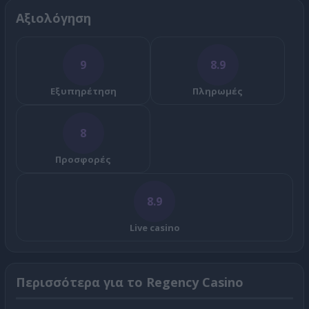
Αξιολόγηση
9
8.9
Εξυπηρέτηση
Πληρωμές
8
Προσφορές
8.9
Live casino
Περισσότερα για το Regency Casino