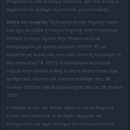
στόχευση και υπό αυστηρή εποπτεία, κάτι που ενισχύει
σημαντικά το αίσθημα αξιοπιστίας για τον παίκτη.
Άδεια Λειτουργίας
: Τη διαχείριση του Regency Casino
Live έχει αναλάβει η εταιρία Regency-SON Enterprises
Limited, η οποία εδρεύει στην Κύπρο και είναι
καταχωρημένη με αριθμό μητρώου HE453149, με
καταστατική διεύθυνση στην οδό Παντελή Κατελάρη 16,
στη Λευκωσία (Τ.Κ. 1097). Η πλατφόρμα λειτουργεί
νόμιμα στην Ελλάδα, καθώς διαθέτει άδεια τύπου 2 με
αριθμό HGC-000049-LH, η οποία εκδόθηκε στις 28
Ιουλίου 2025 και έχει διάρκεια ισχύος έως τις 28 Ιουλίου
2032.
Η ύπαρξη αυτής της άδειας σημαίνει ότι το Regency
Casino Live υπόκειται σε συνεχείς ελέγχους και
υποχρεούται να τηρεί αυστηρά όλα τα πρότυπα που