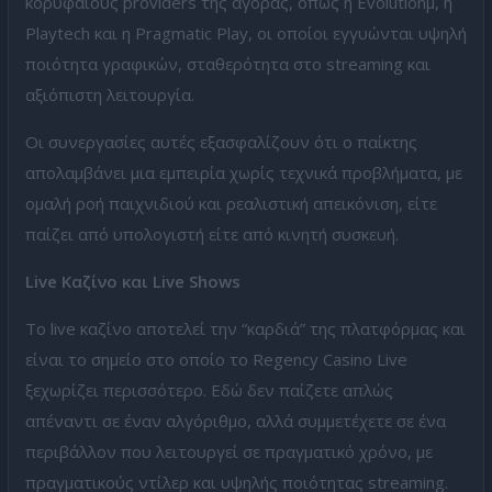
κορυφαίους providers της αγοράς, όπως η Evolutionμ, η
Playtech και η Pragmatic Play, οι οποίοι εγγυώνται υψηλή
ποιότητα γραφικών, σταθερότητα στο streaming και
αξιόπιστη λειτουργία.
Οι συνεργασίες αυτές εξασφαλίζουν ότι ο παίκτης
απολαμβάνει μια εμπειρία χωρίς τεχνικά προβλήματα, με
ομαλή ροή παιχνιδιού και ρεαλιστική απεικόνιση, είτε
παίζει από υπολογιστή είτε από κινητή συσκευή.
Live Καζίνο και Live Shows
Το live καζίνο αποτελεί την “καρδιά” της πλατφόρμας και
είναι το σημείο στο οποίο το Regency Casino Live
ξεχωρίζει περισσότερο. Εδώ δεν παίζετε απλώς
απέναντι σε έναν αλγόριθμο, αλλά συμμετέχετε σε ένα
περιβάλλον που λειτουργεί σε πραγματικό χρόνο, με
πραγματικούς ντίλερ και υψηλής ποιότητας streaming.