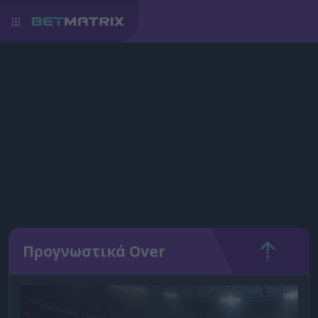
Προγνωστικά Over