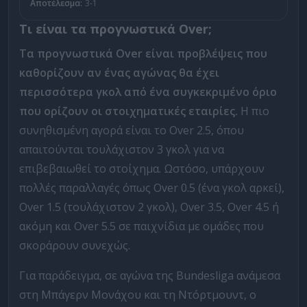
Αποτέλεσμα:
3-1
Τι είναι τα προγνωστικά Over;
Τα προγνωστικά Over είναι προβλέψεις που
καθορίζουν αν ένας αγώνας θα έχει
περισσότερα γκολ από ένα συγκεκριμένο όριο
που ορίζουν οι στοιχηματικές εταιρίες.
Η πιο
συνηθισμένη αγορά είναι το Over 2.5, όπου
απαιτούνται τουλάχιστον 3 γκολ για να
επιβεβαιωθεί το στοίχημα. Ωστόσο, υπάρχουν
πολλές παραλλαγές όπως Over 0.5 (ένα γκολ αρκεί),
Over 1.5 (τουλάχιστον 2 γκολ), Over 3.5, Over 4.5 ή
ακόμη και Over 5.5 σε παιχνίδια με ομάδες που
σκοράρουν συνεχώς.
Για παράδειγμα, σε αγώνα της Bundesliga ανάμεσα
στη Μπάγερν Μονάχου και τη Ντόρτμουντ, ο