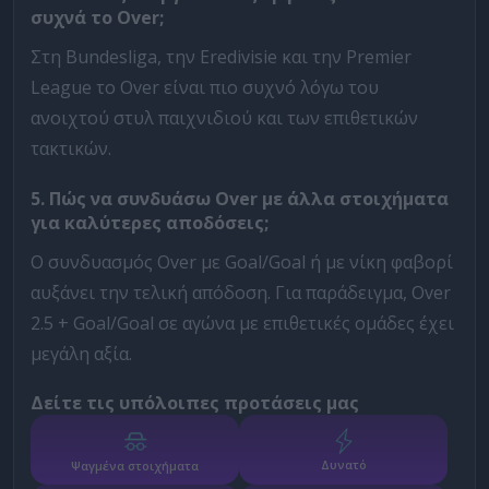
συχνά το Over;
Στη Bundesliga, την Eredivisie και την Premier
League το Over είναι πιο συχνό λόγω του
ανοιχτού στυλ παιχνιδιού και των επιθετικών
τακτικών.
5. Πώς να συνδυάσω Over με άλλα στοιχήματα
για καλύτερες αποδόσεις;
Ο συνδυασμός Over με Goal/Goal ή με νίκη φαβορί
αυξάνει την τελική απόδοση. Για παράδειγμα, Over
2.5 + Goal/Goal σε αγώνα με επιθετικές ομάδες έχει
μεγάλη αξία.
Δείτε τις υπόλοιπες προτάσεις μας
Δυνατό
Ψαγμένα στοιχήματα