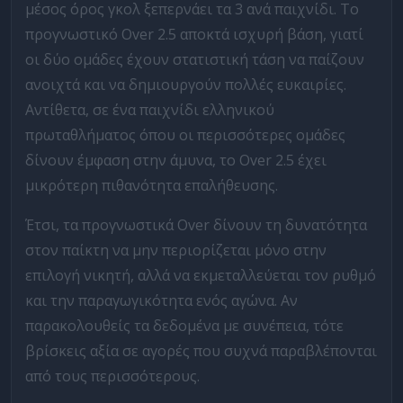
μέσος όρος γκολ ξεπερνάει τα 3 ανά παιχνίδι. Το
προγνωστικό Over 2.5 αποκτά ισχυρή βάση, γιατί
οι δύο ομάδες έχουν στατιστική τάση να παίζουν
ανοιχτά και να δημιουργούν πολλές ευκαιρίες.
Αντίθετα, σε ένα παιχνίδι ελληνικού
πρωταθλήματος όπου οι περισσότερες ομάδες
δίνουν έμφαση στην άμυνα, το Over 2.5 έχει
μικρότερη πιθανότητα επαλήθευσης.
Έτσι, τα προγνωστικά Over δίνουν τη δυνατότητα
στον παίκτη να μην περιορίζεται μόνο στην
επιλογή νικητή, αλλά να εκμεταλλεύεται τον ρυθμό
και την παραγωγικότητα ενός αγώνα. Αν
παρακολουθείς τα δεδομένα με συνέπεια, τότε
βρίσκεις αξία σε αγορές που συχνά παραβλέπονται
από τους περισσότερους.