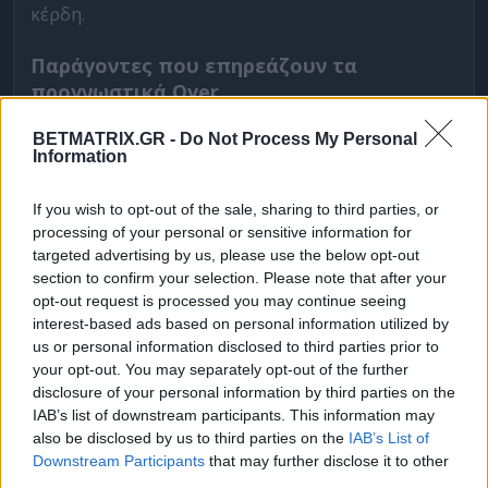
κέρδη.
Παράγοντες που επηρεάζουν τα
προγνωστικά Over
Για να προβλέψεις αν ένα παιχνίδι θα έχει πολλά
BETMATRIX.GR -
Do Not Process My Personal
Information
γκολ, χρειάζεται να εξετάσεις συγκεκριμένα
στοιχεία που καθορίζουν τον ρυθμό και την
If you wish to opt-out of the sale, sharing to third parties, or
παραγωγικότητα.
processing of your personal or sensitive information for
targeted advertising by us, please use the below opt-out
Μέσος όρος γκολ:
Αν μια ομάδα έχει μέσο όρο
section to confirm your selection. Please note that after your
2.8 γκολ ανά αγώνα, οι πιθανότητες για Over
opt-out request is processed you may continue seeing
interest-based ads based on personal information utilized by
αυξάνονται θεαματικά.
us or personal information disclosed to third parties prior to
Στυλ παιχνιδιού:
Ομάδες που παίζουν
your opt-out. You may separately opt-out of the further
disclosure of your personal information by third parties on the
επιθετικά και πιέζουν ψηλά (π.χ. Λίβερπουλ)
IAB’s list of downstream participants. This information may
οδηγούν πιο συχνά σε Over.
also be disclosed by us to third parties on the
IAB’s List of
Απουσίες:
Η απουσία βασικών αμυντικών
Downstream Participants
that may further disclose it to other
third parties.