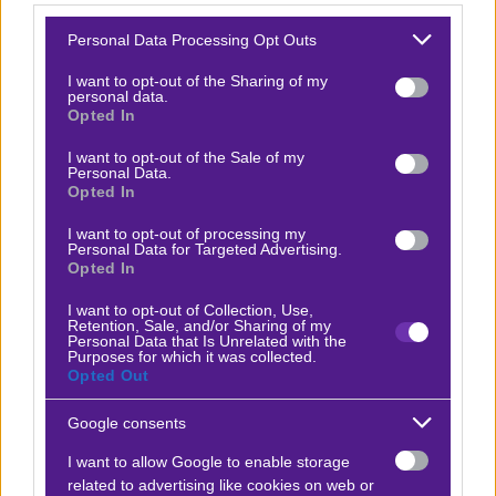
αυξάνει την πιθανότητα να δεχθεί γκολ η
ομάδα, ενώ η παρουσία φορμαρισμένων
Please note that this website/app uses one or more Google
Personal Data Processing Opt Outs
services and may gather and store information including but
επιθετικών ενισχύει το Over.
not limited to your visit or usage behaviour. You may click to
I want to opt-out of the Sharing of my
personal data.
Κίνητρο:
Σε παιχνίδια που κρίνουν πρόκριση
grant or deny consent to Google and its third-party tags to
Opted In
use your data for below specified purposes in below Google
ή τίτλο, οι ομάδες πιέζουν για γκολ και τα Over
consent section.
I want to opt-out of the Sale of my
εμφανίζονται πιο συχνά.
Personal Data.
Opted In
Παραδείγματα: Στη Γερμανία η Μπάγερν Μονάχου
I want to opt-out of processing my
έχει μέσο όρο πάνω από 3.5 γκολ ανά παιχνίδι,
Personal Data for Targeted Advertising.
Opted In
στην Ολλανδία ο Άγιαξ ξεπερνά τα 3, ενώ στην
Ιταλία η Αταλάντα φημίζεται για τα συνεχή Over 2.5.
I want to opt-out of Collection, Use,
Retention, Sale, and/or Sharing of my
Αντίθετα, σε πρωταθλήματα με έμφαση στην άμυνα
Personal Data that Is Unrelated with the
Purposes for which it was collected.
όπως η Σουπερλίγκα Ελλάδας, τα Under είναι πιο
Opted Out
συνηθισμένα. Αυτές οι διαφορές αποδεικνύουν
Google consents
γιατί η γνώση στατιστικών και διοργανώσεων
είναι κρίσιμη.
I want to allow Google to enable storage
related to advertising like cookies on web or