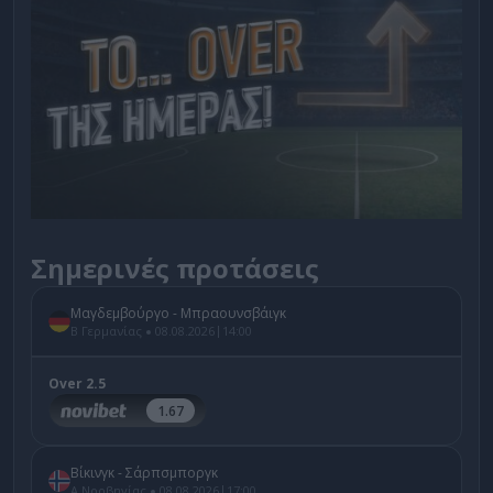
Σημερινές προτάσεις
Μαγδεμβούργο - Μπραουνσβάιγκ
|
Β Γερμανίας
08.08.2026
14:00
Over 2.5
1.67
Βίκινγκ - Σάρπσμποργκ
|
Α Νορβηγίας
08.08.2026
17:00