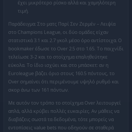
έχει μικρότερο ρίσκο αλλά και χαμηλότερη
τιμή.
Παράδειγμα: Στο ματς Παρί Σεν Ζερμέν – Λειψία
στο Champions League, οι δύο ομάδες είχαν
στατιστικά 3.1 και 2.7 γκολ μέσο όρο αντίστοιχα. Ο
bookmaker έδωσε το Over 2.5 στο 1.65. Το παιχνίδι
τελείωσε 3-2 και το στοίχημα επαληθεύτηκε
εύκολα. Το ίδιο ισχύει και στο μπάσκετ: αν η
Euroleague βάζει όριο στους 160.5 πόντους, το
Over σημαίνει ότι περιμένουμε υψηλό ρυθμό και
σκορ άνω των 161 πόντων.
Με αυτόν τον τρόπο το στοίχημα Over λειτουργεί
απλά, αλλά κρύβει πολλές ευκαιρίες. Αν μάθεις να
διαβάζεις σωστά τα δεδομένα, τότε μπορείς να
εντοπίσεις value bets που οδηγούν σε σταθερά