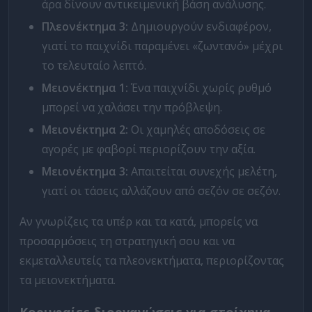
άρα δίνουν αντικειμενική βάση ανάλυσης.
Πλεονέκτημα 3:
Δημιουργούν ενδιαφέρον,
γιατί το παιχνίδι παραμένει «ζωντανό» μέχρι
το τελευταίο λεπτό.
Μειονέκτημα 1:
Ένα παιχνίδι χωρίς ρυθμό
μπορεί να χαλάσει την πρόβλεψη.
Μειονέκτημα 2:
Οι χαμηλές αποδόσεις σε
αγορές με φαβορί περιορίζουν την αξία.
Μειονέκτημα 3:
Απαιτείται συνεχής μελέτη,
γιατί οι τάσεις αλλάζουν από σεζόν σε σεζόν.
Αν γνωρίζεις τα υπέρ και τα κατά, μπορείς να
προσαρμόσεις τη στρατηγική σου και να
εκμεταλλευτείς τα πλεονεκτήματα, περιορίζοντας
τα μειονεκτήματα.