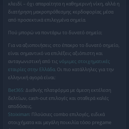
κλειδί – όχι απαραίτητα η καθημερινή νίκη, αλλά η
διατήρηση μακροπρόθεσμης κερδοφορίας μέσα
από προσεκτικά επιλεγμένα σημεία.
Πού μπορώ να ποντάρω το δυνατό σημείο;
Για να αξιοποιήσεις στο έπακρο το δυνατό σημείο,
είναι σημαντικό να επιλέξεις αξιόπιστη και
ανταγωνιστική από τις
νόμιμες στοιχηματικές
εταιρίες στην Ελλάδα
. Οι πιο κατάλληλες για την
ελληνική αγορά είναι:
Bet365
: Διεθνής πλατφόρμα με άμεση εκτέλεση
δελτίων, cash-out επιλογές και σταθερά καλές
αποδόσεις.
Stoiximan
: Πλούσιες combo επιλογές, ειδικά
στοιχήματα και μεγάλη ποικιλία τόσο pregame