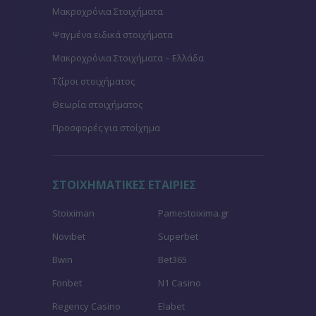
Μακροχρόνια Στοιχήματα
Ψαγμένα ειδικά στοιχήματα
Μακροχρόνια Στοιχήματα – Ελλάδα
Τζίροι στοιχήματος
Θεωρία στοιχήματος
Προσφορές για στοίχημα
ΣΤΟΙΧΗΜΑΤΙΚΕΣ ΕΤΑΙΡΙΕΣ
Stoiximan
Pamestoixima.gr
Novibet
Superbet
Bwin
Bet365
Fonbet
N1 Casino
Regency Casino
Elabet