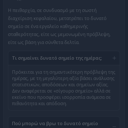
Η πειθαρχία, σε συνδυασμό με τη σωστή
διαχείριση κεφαλαίου, μετατρέπει το δυνατό
σημείο σε ένα εργαλείο καθημερινής
σταθερότητας, είτε ως μεμονωμένη πρόβλεψη,
είτε ως βάση για σύνθετα δελτία.
Τι σημαίνει δυνατό σημείο της ημέρας;
Πρόκειται για τη σημαντικότερη πρόβλεψη της
ημέρας, με τη μεγαλύτερη αξία βάσει ανάλυσης
στατιστικών, αποδόσεων και σημείων αξίας.
Δεν αναφέρεται σε «σίγουρο σημείο» αλλά σε
εκείνο που προσφέρει ισορροπία ανάμεσα σε
πιθανότητα και απόδοση.
Πού μπορώ να βρω το δυνατό σημείο