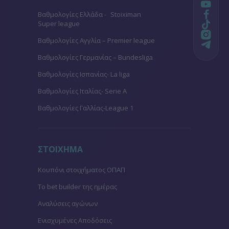
Βαθμολογίες Ελλάδα - Stoiximan
Super league
Βαθμολογίες Aγγλία – Premier league
Βαθμολογίες Γερμανίας – Bundesliga
Βαθμολογίες Ισπανίας- La liga
Βαθμολογίες Ιταλίας- Serie A
Βαθμολογίες Γαλλίας-League 1
ΣΤΟΙΧΗΜΑ
Κουπόνι στοιχήματος ΟΠΑΠ
To bet builder της ημέρας
Αναλύσεις αγώνων
Ενισχυμένες Αποδόσεις