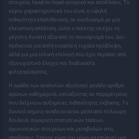
στοιχεία, head-to-head ιστορικά και αποδόσεις. Το
κύριο χαρακτηριστικό του είναι η υψηλή
πιθανότητα επαλήθευσης σε συνδυασμό με μία
ελκυστική απόδοση, ώστε ο παίκτης να έχει τη
μέγιστη δυνατή αξία από το ποντάρισμά του. Δεν
πρόκειται για απλή εικασία ή τυχαία πρόβλεψη,
αλλά για μια τελική επιλογή που έχει περάσει από
εξονυχιστικό έλεγχο και διαδικασία
φιλτραρίσματος.
Η ομάδα των αναλυτών αξιολογεί μεγάλο αριθμό
αγώνων καθημερινά, εστιάζοντας σε παραμέτρους
που δείχνουν αυξημένες πιθανότητες έκβασης. Το
δυνατό σημείο αναδεικνύεται μέσα από πολύωρη
δουλειά, σύγκριση στατιστικών τάσεων,
αγωνιστικών στοιχείων και μεταβολών στις
αποδόσεις. Στόχος είναι όχι μόνο να επιλεγεί μια