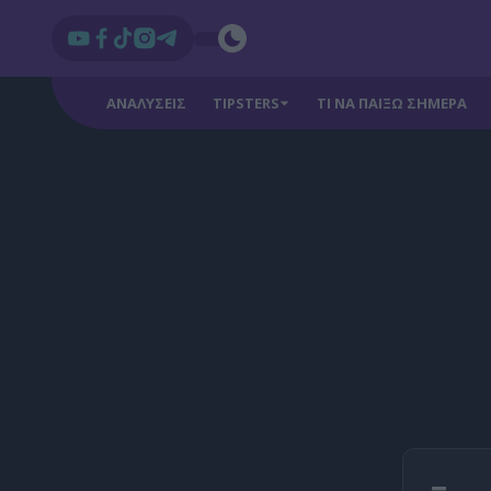
ΑΝΑΛΥΣΕΙΣ
TIPSTERS
ΤΙ ΝΑ ΠΑΙΞΩ ΣΗΜΕΡΑ