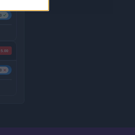
0
-5.00
0