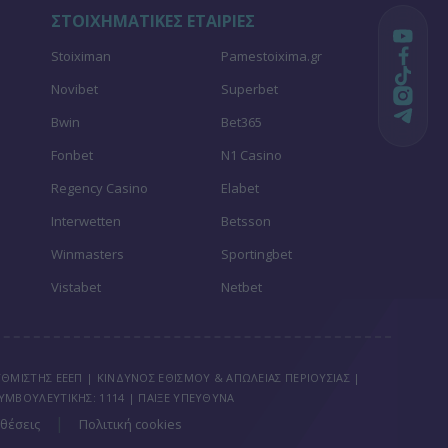
ΣΤΟΙΧΗΜΑΤΙΚΕΣ ΕΤΑΙΡΙΕΣ
Stoiximan
Pamestoixima.gr
Novibet
Superbet
Bwin
Bet365
Fonbet
N1 Casino
Regency Casino
Elabet
Interwetten
Betsson
Winmasters
Sportingbet
Vistabet
Netbet
ΘΜΙΣΤΗΣ ΕΕΕΠ | ΚΙΝΔΥΝΟΣ ΕΘΙΣΜΟΥ & ΑΠΩΛΕΙΑΣ ΠΕΡΙΟΥΣΙΑΣ |
ΥΜΒΟΥΛΕΥΤΙΚΗΣ: 1114 | ΠΑΙΞΕ ΥΠΕΥΘΥΝΑ
|
θέσεις
Πολιτική cookies