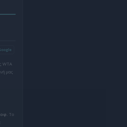
Google
ης WTA
ινή μας
κοφ.
Το
ε