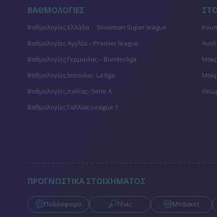
ΒΑΘΜΟΛΟΓΙΕΣ
ΣΤ
Βαθμολογίες Ελλάδα - Stoiximan Super league
Κουπ
Βαθμολογίες Aγγλία – Premier league
Αναλ
Βαθμολογίες Γερμανίας – Bundesliga
Μακρ
Βαθμολογίες Ισπανίας- La liga
Μακρ
Βαθμολογίες Ιταλίας- Serie A
Θεωρ
Βαθμολογίες Γαλλίας-League 1
ΠΡΟΓΝΩΣΤΙΚΑ ΣΤΟΙΧΗΜΑΤΟΣ
Ποδόσφαιρο
Τένις
Μπάσκετ