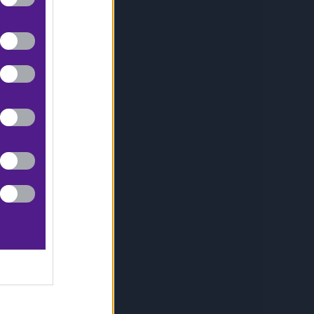
κη
καλής
δίκαια
2 χωρίς
είναι
με τη
+2.00