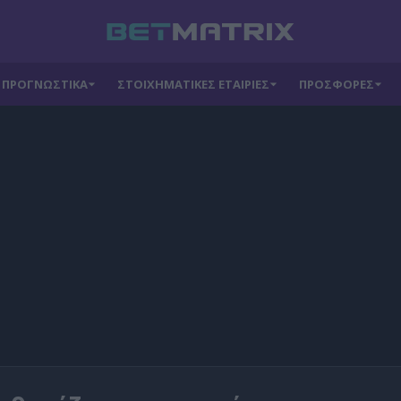
ΠΡΟΓΝΩΣΤΙΚΑ
ΣΤΟΙΧΗΜΑΤΙΚΕΣ ΕΤΑΙΡΙΕΣ
ΠΡΟΣΦΟΡΕΣ