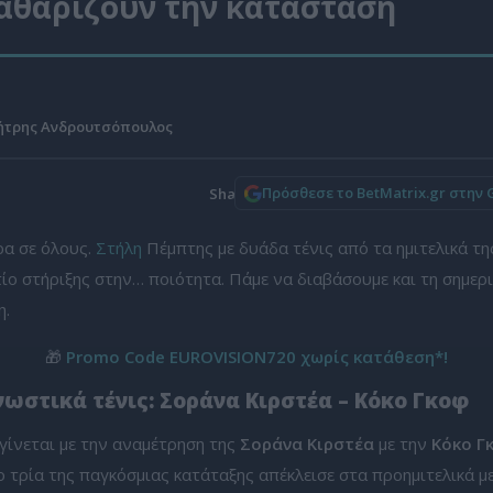
αθαρίζουν την κατάσταση
ήτρης Ανδρουτσόπουλος
Πρόσθεσε το BetMatrix.gr στην 
ρα σε όλους.
Στήλη
Πέμπτης με δυάδα τένις από τα ημιτελικά τ
τίο στήριξης στην… ποιότητα. Πάμε να διαβάσουμε και τη σημερ
η.
🎁
Promo Code EUROVISION720 χωρίς κατάθεση*!
ωστικά τένις: Σοράνα Κιρστέα – Κόκο Γκοφ
γίνεται με την αναμέτρηση της
Σοράνα Κιρστέα
με την
Κόκο Γ
 τρία της παγκόσμιας κατάταξης απέκλεισε στα προημιτελικά μ