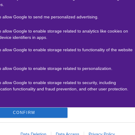
σεζόν και το εξαργύρωσε με σημαντικά αποτελέσματα όπως η νί
s.
στην Ελένα Ριμπάκινα. Διαστήματα αψεγάδιαστου τένις, πολύ 
ας χτυπημάτων και φανταστικής ηρεμίας στο κορτ την έφεραν 
to allow Google to send me personalized advertising.
. Με την Ίγκα πάντως έχει κακή προϊστορία με 2-4 ρεκόρ και 0-
o allow Google to enable storage related to analytics like cookies on
ίσει σετ σε χώμα. Δύσκολη η εξίσωση.
evice identifiers in apps.
ντεκ
κάνει τρομερό τουρνουά, δύσκολα δεν θα πάει τελικό ενώ 
o allow Google to enable storage related to functionality of the website
 και σε θέματα φρεσκάδας. Θα κλείσουμε τη δυάδα μας φαβορί 
.
o allow Google to enable storage related to personalization.
ε ένα κλικ τις καλύτερες προσφορές της ημέρας
!
o allow Google to enable storage related to security, including
cation functionality and fraud prevention, and other user protection.
Δημήτρης Ανδρουτσόπουλος προτείνει:
CONFIRM
ράνα Κιρστέα - Κόκο Γκοφ
x5
|
 1000 - ΡΩΜΗ
14.05.2026
16:00
Data Deletion
Data Access
Privacy Policy