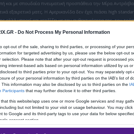
ή και με σπουδαία πνευματική προσπάθεια την Μίρα Αντρέεβα
ικά εξαιρετικό ματς. Η Αμερικανίδα δεν έχει πιάσει high standa
ς αλλά μπορεί και κερδίζει με την ανθεκτικότητα της, τον τρό
ισης του παιχνιδιού της στο χώμα αλλά και την ταχύτητα που έχ
IX.GR -
Do Not Process My Personal Information
 οι συνθήκες την βολεύουν στη Ρώμη μιας και πέρυσι είχε φτάσ
ενώ φέτος είναι ένα βήμα πριν από αυτόν. Σε γενικές γραμμές κε
to opt-out of the sale, sharing to third parties, or processing of your per
formation for targeted advertising by us, please use the below opt-out s
α εντυπωσιάζει (όπως κάνει όλη τη σεζόν) ωστόσο η ουσία είνα
r selection. Please note that after your opt-out request is processed y
eing interest-based ads based on personal information utilized by us or
disclosed to third parties prior to your opt-out. You may separately opt-
losure of your personal information by third parties on the IAB’s list of
Εσείς μπήκατε στο νέο
Community του Betmatrix
; Για να δω τι tips
. This information may also be disclosed by us to third parties on the
IA
ίστε… Οι 3 κορυφαίοι για τον
μήνα Μάιο
κερδίζουν σούπερ δώρα
Participants
that may further disclose it to other third parties.
 της θα βρει σήμερα την Κιρστέα που έχει κάνει εξαιρετικό τ
 that this website/app uses one or more Google services and may gath
ας έως εδώ έχοντας σπουδαία αποτελέσματα στη πλάτη της. Ν
including but not limited to your visit or usage behaviour. You may click 
 to Google and its third-party tags to use your data for below specifi
ένκα, Νόσκοβα και Οσταπένκο δείχνοντας διαστήματα πραγματ
ogle consent section.
ου τένις. Βέβαια η Ρουμάνα δεν έχει καλή προϊστορία με τη Γ
 έχει κερδίσει σε κανένα παιχνίδι τους από τα τρία που έχουν π