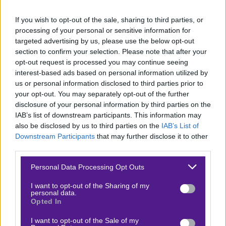
μπορεί αλλά πρέπει να βρει σταθερότητα στο παιχνίδι
If you wish to opt-out of the sale, sharing to third parties, or
του.
processing of your personal or sensitive information for
targeted advertising by us, please use the below opt-out
🎁
Promo Code COSMOTETV720 χωρίς κατάθεση*!
section to confirm your selection. Please note that after your
opt-out request is processed you may continue seeing
Από την άλλη ο Κροάτης μπορεί να έχει διαφορά
interest-based ads based on personal information utilized by
σημαντική με τον αντίπαλο του στη παγκόσμια
us or personal information disclosed to third parties prior to
κατάταξη (81 θέσεις διαφορά) αλλά είναι εξαιρετικός
your opt-out. You may separately opt-out of the further
disclosure of your personal information by third parties on the
και ήδη έχει προσαρμοστεί στις συνθήκες της
IAB’s list of downstream participants. This information may
διοργάνωσης μιας και έχει παίξει τρία ματς ήδη (τα δύο
also be disclosed by us to third parties on the
IAB’s List of
στα προκριματικά). Grinder, κλασικός clay player μπορεί
Downstream Participants
that may further disclose it to other
third parties.
να δημιουργήσει μπόλικα θέματα στον αντίπαλο του
και να βρει ευκαιρίες ανά διαστήματα ακόμα και στο
Please note that this website/app uses one or more Google
Personal Data Processing Opt Outs
services and may gather and store information including but
σερβίς του. Η έλλειψη παραστάσεων όμως και
not limited to your visit or usage behaviour. You may click to
I want to opt-out of the Sharing of my
εμπειρίας σε συνδυασμό με το σχετικό inconsistency
personal data.
grant or deny consent to Google and its third-party tags to
Opted In
που τον διακρίνει είναι κάπως αποτρεπτικοί
use your data for below specified purposes in below Google
consent section.
παράγοντες για να τον στηρίξουμε.
I want to opt-out of the Sale of my