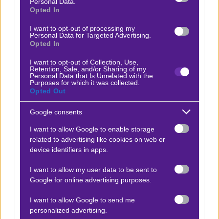
Personal Data.
Opted In
Οι συνθήκες μιλούν για over. Ο Αμερικανός είναι σε
I want to opt-out of processing my
καλή φόρμα και μπορεί να κάνει καλά πράγματα άμα
Personal Data for Targeted Advertising.
ρυθμίσει σωστά το παιχνίδι του και ο Κροάτης έχει την
Opted In
ικανότητα να μείνει μέσα στο ματς. Κρατάμε το over
I want to opt-out of Collection, Use,
Retention, Sale, and/or Sharing of my
22,5 games.
Personal Data that Is Unrelated with the
Purposes for which it was collected.
Δείτε με ένα κλικ τις καλύτερες προσφορές της ημέρας
!
Opted Out
Google consents
I want to allow Google to enable storage
related to advertising like cookies on web or
device identifiers in apps.
Ο Δημήτρης Ανδρουτσόπουλος προτείνει:
I want to allow my user data to be sent to
Μπεν Σέλτον - Ντίνο Πρζίμιτς
Google for online advertising purposes.
x25
+19.50
|
ATP 1000 - ΜΑΔΡΙΤΗ
24.04.2026
13:30
I want to allow Google to send me
Over 22,5 games
personalized advertising.