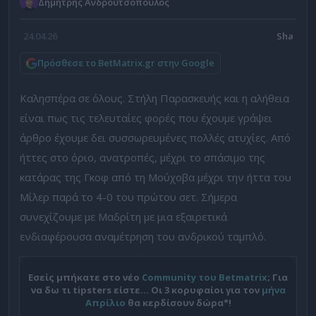
Δημήτρης Ανδρουτσόπουλος
24.04.26
Πρόσθεσε το BetMatrix.gr στην Google
Καλησπέρα σε όλους. Στήλη Παρασκευής και η αλήθεια
είναι πως τις τελευταίες φορές που έχουμε γράψει
άρθρο έχουμε δει συσσωρευμένες πολλές ατυχίες. Από
ήττες στο όριο, ανατροπές, μέχρι το σπάσιμο της
κατάρας της Γκοφ από τη Μούχοβα μέχρι την ήττα του
Μίλερ παρά το 4-0 του πρώτου σετ. Σήμερα
συνεχίζουμε με Μαδρίτη με μια εξαιρετικά
ενδιαφέρουσα αναμέτρηση του ανδρικού ταμπλό.
Εσείς μπήκατε στο νέο
Community του Betmatrix
; Για
να δω τι tipsters είστε… Οι 3 κορυφαίοι για τον
μήνα
Απρίλιο
θα κερδίσουν δώρα*!