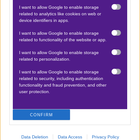
1.78
I want to allow Google to enable storage
related to analytics like cookies on web or
Αποτέλεσμα:
36
device identifiers in apps.
I want to allow Google to enable storage
related to functionality of the website or app.
Προσφορές*
I want to allow Google to enable storage
related to personalization.
ΒΑΘΜΟΛΟΓΙΕΣ
I want to allow Google to enable storage
Βαθμολογίες Ελλάδα - Stoiximan
related to security, including authentication
Super league
functionality and fraud prevention, and other
user protection.
Βαθμολογίες Aγγλία – Premier league
Βαθμολογίες Γερμανίας – Bundesliga
Βαθμολογίες Ισπανίας- La liga
CONFIRM
Βαθμολογίες Ιταλίας- Serie A
Βαθμολογίες Γαλλίας-League 1
Data Deletion
Data Access
Privacy Policy