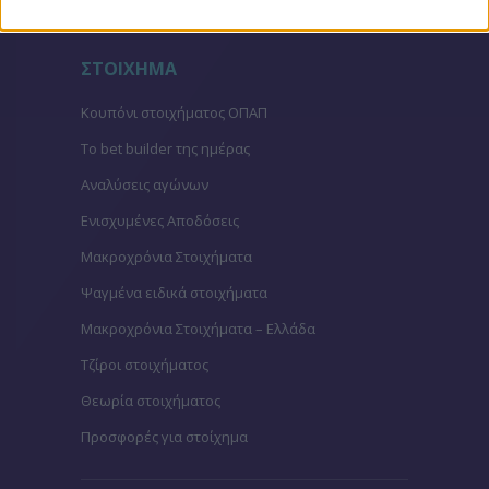
ΣΤΟΙΧΗΜΑ
Κουπόνι στοιχήματος ΟΠΑΠ
To bet builder της ημέρας
Αναλύσεις αγώνων
Ενισχυμένες Αποδόσεις
Μακροχρόνια Στοιχήματα
Ψαγμένα ειδικά στοιχήματα
Μακροχρόνια Στοιχήματα – Ελλάδα
Τζίροι στοιχήματος
Θεωρία στοιχήματος
Προσφορές για στοίχημα