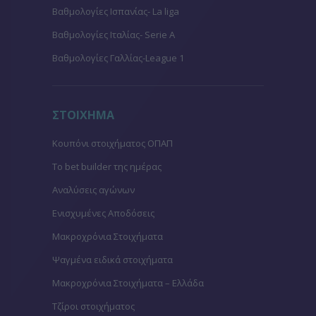
Βαθμολογίες Ισπανίας- La liga
Βαθμολογίες Ιταλίας- Serie A
Βαθμολογίες Γαλλίας-League 1
ΣΤΟΙΧΗΜΑ
Κουπόνι στοιχήματος ΟΠΑΠ
To bet builder της ημέρας
Αναλύσεις αγώνων
Ενισχυμένες Αποδόσεις
Μακροχρόνια Στοιχήματα
Ψαγμένα ειδικά στοιχήματα
Μακροχρόνια Στοιχήματα – Ελλάδα
Τζίροι στοιχήματος