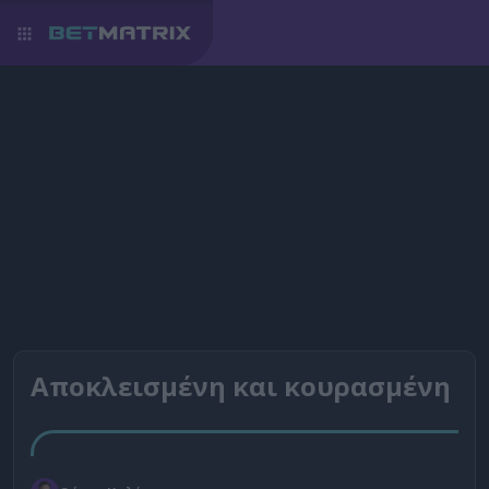
Αποκλεισμένη και κουρασμένη