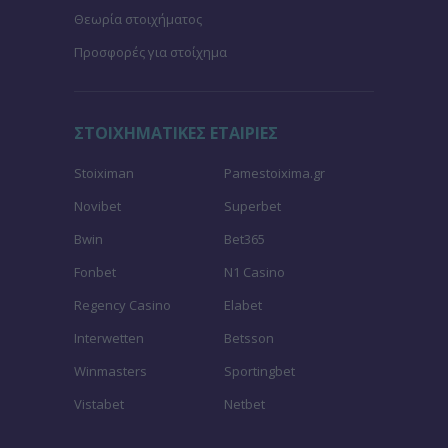
Θεωρία στοιχήματος
Προσφορές για στοίχημα
ΣΤΟΙΧΗΜΑΤΙΚΕΣ ΕΤΑΙΡΙΕΣ
Stoiximan
Pamestoixima.gr
Novibet
Superbet
Bwin
Bet365
Fonbet
N1 Casino
Regency Casino
Elabet
Interwetten
Betsson
Winmasters
Sportingbet
Vistabet
Netbet