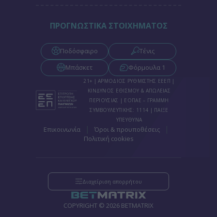
ΠΡΟΓΝΩΣΤΙΚΑ ΣΤΟΙΧΗΜΑΤΟΣ
Ποδόσφαιρο
Τένις
Μπάσκετ
Φόρμουλα 1
21+ | ΑΡΜΟΔΙΟΣ ΡΥΘΜΙΣΤΗΣ ΕΕΕΠ |
ΚΙΝΔΥΝΟΣ ΕΘΙΣΜΟΥ & ΑΠΩΛΕΙΑΣ
ΠΕΡΙΟΥΣΙΑΣ | ΕΟΠΑΕ – ΓΡΑΜΜΗ
ΣΥΜΒΟΥΛΕΥΤΙΚΗΣ: 1114 | ΠΑΙΞΕ
ΥΠΕΥΘΥΝΑ
|
|
Επικοινωνία
Όροι & προυποθέσεις
Πολιτική cookies
Διαχείριση απορρήτου
COPYRIGHT © 2026 BETMATRIX