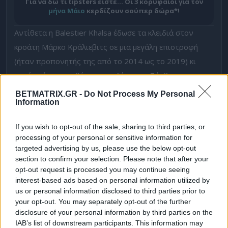
Για να δω τι tipsters είστε… Οι 3 κορυφαίοι για τον
μήνα Μάιο
κερδίζουν σούπερ δώρα*!
Αντίθετα η Balestier Khalsa έδωσε τα κλειδιά στον
κροάτη Μάρκο Κράλιεβιτς σε μια μεγάλη επιστροφή
(ήταν προπονητής της από το 2014 ως το 2019) κι
αυτός γέμισε τις θέσεις των ξένων με Σέρβους και
Κροάτες. Τέλος πάντων, το ματς αναμένεται ανοιχτό,
BETMATRIX.GR -
Do Not Process My Personal
Information
το κίνητρο είναι περισσότερο με τη
Balestier και
το
over 1,5 της που πληρώνει
1,73
στη
Fonbet είναι
If you wish to opt-out of the sale, sharing to third parties, or
ό,τι πρέπει.
processing of your personal or sensitive information for
targeted advertising by us, please use the below opt-out
Προγνωστικό
Kafr
Qasim-
Maccabi
Kabilio
Jaffa
section to confirm your selection. Please note that after your
opt-out request is processed you may continue seeing
η
Ισραήλ 2
κατηγορία.
Εδώ δεν είμαστε ακριβώς στο
interest-based ads based on personal information utilized by
τέλος, αλλά τελειώνουμε όπου να’ ναι, τρεία ματς
us or personal information disclosed to third parties prior to
your opt-out. You may separately opt-out of the further
μένουν ακόμα. Η Kafr Qasim δεν έχει τελειώσει ακόμα
disclosure of your personal information by third parties on the
με την υπόθεση υποβιβασμός, αν το πάρει το σημερινό
IAB’s list of downstream participants. This information may