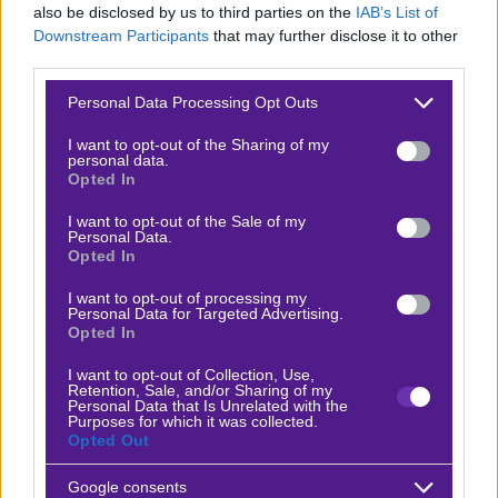
ματς καθαρίζει κατά 99,9% γι’ αυτό και οι αποδόσεις
also be disclosed by us to third parties on the
IAB’s List of
Downstream Participants
that may further disclose it to other
έχουν προσαρμοστεί κατάλληλα. Τα ματς μεταξύ τους
third parties.
στην κανονική περίοδο δεν θα μπορούσαν να είναι πιο
Please note that this website/app uses one or more Google
διαφορετικά. Στο ματς που έγινε στην έδρα της Kafr
Personal Data Processing Opt Outs
services and may gather and store information including but
Qasim τον Σεπτέμβριο η γηπεδούχος νίκησε 4-2, με
not limited to your visit or usage behaviour. You may click to
I want to opt-out of the Sharing of my
personal data.
τέσσερα από τα έξι γκολ να σημειώνονται μετά το 87΄!
grant or deny consent to Google and its third-party tags to
Opted In
use your data for below specified purposes in below Google
Στο ματς στην Γιάφα η τότε γηπεδούχος νίκησε μόνο με
consent section.
I want to opt-out of the Sale of my
Personal Data.
1-0, με γκολ από το 9’, και πολλές ευκαιρίες βέβαια
Opted In
εκατέρωθεν. Τι θα γίνει σήμερα; Κίνητρο διευκόλυνσης
I want to opt-out of processing my
της φιλοξενούμενης δεν υπάρχει, αντίθετα
Personal Data for Targeted Advertising.
Opted In
«σπρώχνουν» τον Γκιλ Ιτζάκ, έναν από τους πιο
τίμιους φορ της λίγκας, για τη θέση του πρώτου
I want to opt-out of Collection, Use,
Retention, Sale, and/or Sharing of my
σκόρερ.
Το ειδικό στοίχημα «Maccabi Jaffa 1 ή 2
Personal Data that Is Unrelated with the
Purposes for which it was collected.
γκολ» πληρώνει
1,70
στη Fonbet.
Opted Out
Δείτε με ένα κλικ τις καλύτερες προσφορές της ημέρας
!
Google consents