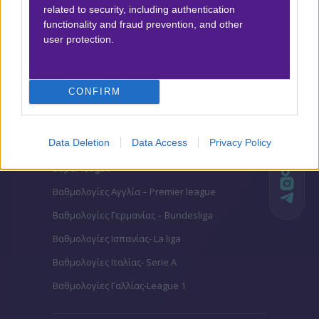
related to security, including authentication
functionality and fraud prevention, and other
Αποτέλεσμα:
2-2
user protection.
Προσφορές*
CONFIRM
ΒΑΘΜΟΛΟΓΙΕΣ
Data Deletion
Data Access
Privacy Policy
Βαθμολογίες Ελλάδα - Stoiximan
Super league
Βαθμολογίες Aγγλία – Premier league
Βαθμολογίες Γερμανίας – Bundesliga
Βαθμολογίες Ισπανίας- La liga
Βαθμολογίες Ιταλίας- Serie A
Βαθμολογίες Γαλλίας-League 1