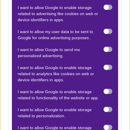
I want to allow Google to enable storage
related to advertising like cookies on web or
device identifiers in apps.
Ο Αργύρης Παγαρτάνης προτείνει:
I want to allow my user data to be sent to
Google for online advertising purposes.
Γκίλανγκ Γιουν. - Μπαλεστιέ
x15
+10.95
|
S. League
15.05.2026
14:30
I want to allow Google to send me
personalized advertising.
Balestier Khalsa Over 1,5
1.73
I want to allow Google to enable storage
related to analytics like cookies on web or
device identifiers in apps.
Αποτέλεσμα:
3-4
I want to allow Google to enable storage
Κφαρ Κασέμ - Maccabi Kabilio Jaffa
related to functionality of the website or app.
x15
+10.50
|
2η Κατηγορία
15.05.2026
16:00
I want to allow Google to enable storage
related to personalization.
Maccabi Kabilio Jaffa 1 ή 2 γκολ
1.70
I want to allow Google to enable storage