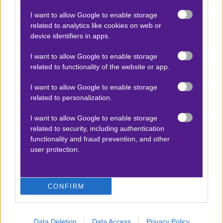
I want to allow Google to enable storage
2 (+0,25 AH)
related to analytics like cookies on web or
1.90
device identifiers in apps.
I want to allow Google to enable storage
Αποτέλεσμα:
2-0
related to functionality of the website or app.
I want to allow Google to enable storage
Ναμ Ντιν - Viettel
x15
-15.00
|
V-Λιγκ 1
17.05.2026
14:00
related to personalization.
I want to allow Google to enable storage
Goal/goal
related to security, including authentication
1.70
functionality and fraud prevention, and other
user protection.
Αποτέλεσμα:
0-2
CONFIRM
Σαμπάχ - Νέφτσι Μπακού
x15
+10.50
|
Πρέμιερ Λιγκ
17.05.2026
17:00
Goal/goal
Data Deletion
Data Access
Privacy Policy