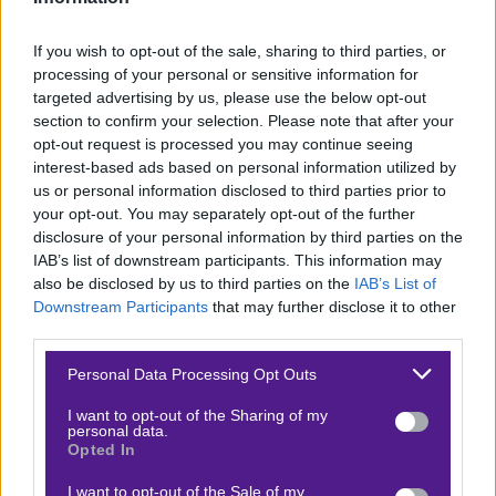
(είχε χάσει 2-1 στη Μαλαισία), αλλά έχασε και το
δεύτερο ματς 2-0. Τώρα καλείται να μαζέψει τα
If you wish to opt-out of the sale, sharing to third parties, or
κομματάκια της σ’ ένα ματς αδιάφορο βαθμολογικά, με
processing of your personal or sensitive information for
targeted advertising by us, please use the below opt-out
πρεστίζ βέβαια. Απέναντι στη Viettel, που δεν μπόρεσε
section to confirm your selection. Please note that after your
μεν να διεκδικήσει τον φετινό τίτλο ως το τέλος, αλλά
opt-out request is processed you may continue seeing
έχει μόνο δύο ήττες στο πρωτάθλημα. Κι έχει και τον
interest-based ads based on personal information utilized by
us or personal information disclosed to third parties prior to
φορ Λουκάο, τον Βραζιλιάνο, να ψάχνει γκολ μπας και
your opt-out. You may separately opt-out of the further
προλάβει πρώτος σκόρερ.
Το αμφίσκορο σ’ αυτό το
disclosure of your personal information by third parties on the
ματς πληρώνει
1,70
στη Stoiximan.
IAB’s list of downstream participants. This information may
also be disclosed by us to third parties on the
IAB’s List of
Προγνωστικό
Sabah-
Neftci
Baku
Downstream Participants
that may further disclose it to other
third parties.
Αζερμπαϊτζάν.
Εδώ το ενδιαφέρον είναι μονόπλευρο.
Please note that this website/app uses one or more Google
Personal Data Processing Opt Outs
Η Sabah είναι η νέα πρωταθλήτρια, η Neftci κλείνει τη
services and may gather and store information including but
σεζόν με δύο εκτός έδρας αγώνες, στην προσπάθειά
not limited to your visit or usage behaviour. You may click to
I want to opt-out of the Sharing of my
personal data.
grant or deny consent to Google and its third-party tags to
η
της να κρατήσει την 4
θέση που δίνει ευρωπαϊκό
Opted In
use your data for below specified purposes in below Google
εισιτήριο. Καλείται, λοιπόν, να πάρει αποτέλεσμα σε
consent section.
I want to opt-out of the Sale of my