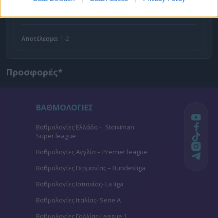
1.70
Αποτέλεσμα:
1-2
Προσφορές*
ΒΑΘΜΟΛΟΓΙΕΣ
Βαθμολογίες Ελλάδα - Stoiximan
Super league
Βαθμολογίες Aγγλία – Premier league
Βαθμολογίες Γερμανίας – Bundesliga
Βαθμολογίες Ισπανίας- La liga
Βαθμολογίες Ιταλίας- Serie A
Βαθμολογίες Γαλλίας-League 1