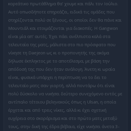
κορεάτικο πρωτάθλημα θα’ χουμε και πάλι τον Ιούλιο.
Αυτό οπωσδήποτε επηρεάζει, ειδικά τις ομάδες που
στηρίζονται πολύ σε ξένους, οι οποίοι δεν θα πάνε και
Μουντιάλ και ετοιμάζονται για διακοπές. Η Gangwon
είναι μία απ’ αυτές. Έχει πάει ανέλπιστα καλά στα
τελευταία της ματς, μάλιστα στο πιο πρόσφατο που
νίκησε τη Daejeon ως κι ο προπονητής της ακόμα
δήλωσε έκπληκτος με το αποτέλεσμα, με βάση την
απόδοσή της που δεν ήταν ανάλογη. Άνετη κι ωραία
είναι, φυσικά υπάρχει η περίπτωση να το δει το
τελευταίο ματς σαν γιορτή, αλλά ποντάρω ότι είναι
πολύ δύσκολο να νικήσει δεύτερο συνεχόμενο εντός με
αντίπαλο τέτοιου βεληνεκούς όπως η Ulsan, η οποία
έρχεται και από τρεις νίκες, αλλά κι έχει σχετική
ευχέρεια στο σκοράρισμα και στο πρώτο ματς μεταξύ
τους, στην δική της έδρα βέβαια, είχε νικήσει άνετα 3-