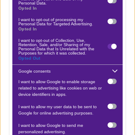
μια έδρα που τον Δεκέμβριο έχασε 2-0 σχεδόν χωρίς να
Personal Data.
Opted In
κάνει φάση. Η Sabah δεν έχει κανένα κίνητρο να
διευκολύνει την ιστορική της αντίπαλο, ίσα-ίσα που
I want to opt-out of processing my
Personal Data for Targeted Advertising.
μέσω αυτών των αγώνων προσπαθεί να ανεβάσει το
Opted In
βάρος της φανέλας της, γιατί προφανώς δεν έγινε
I want to opt-out of Collection, Use,
ξαφνικά ομαδάρα μ’ έναν τίτλο. Στο ματς εμπλέκονται
Retention, Sale, and/or Sharing of my
Personal Data that Is Unrelated with the
οι τέσσερις πρώτοι σκόρερς της λίγκας! Εσείς τι λέτε,
Purposes for which it was collected.
Opted Out
πόσες είναι οι πιθανότητες να λήξει 0-0;
Το
αμφίσκορο αξίζει σε απόδοση
1,70
στη Fonbet.
Google consents
I want to allow Google to enable storage
Δείτε με ένα κλικ τις καλύτερες προσφορές της ημέρας
!
related to advertising like cookies on web or
device identifiers in apps.
I want to allow my user data to be sent to
Ο Αργύρης Παγαρτάνης προτείνει:
Google for online advertising purposes.
I want to allow Google to send me
Γκανγβόν - Ουλσάν Χιουντάι
x15
-15.00
personalized advertising.
|
Νότια Κορέα
17.05.2026
13:00