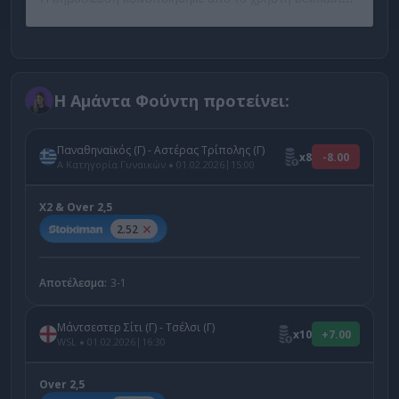
Η Αμάντα Φούντη προτείνει:
Παναθηναϊκός (Γ) - Αστέρας Τρίπολης (Γ)
x8
-8.00
|
Α Κατηγορία Γυναικών
01.02.2026
15:00
Χ2 & Over 2,5
2.52
Αποτέλεσμα:
3-1
Μάντσεστερ Σίτι (Γ) - Τσέλσι (Γ)
x10
+7.00
|
WSL
01.02.2026
16:30
Over 2,5