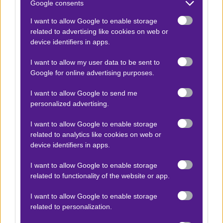
αναφοράς στην επιθετική λειτουργία της ομάδας.
Google consents
I want to allow Google to enable storage
Το σκηνικό είναι ξεκάθαρο αφού πρόκειται για ένα
related to advertising like cookies on web or
ντέρμπι κορυφής, με τη Σίτι να έχει μπροστά της την
device identifiers in apps.
ευκαιρία για ένα αποφασιστικό βήμα τίτλου και την
I want to allow my user data to be sent to
Τσέλσι να παίζει με αυξημένη πίεση και την πλάτη στον
Google for online advertising purposes.
τοίχο. Με βάση τη βαθμολογική εικόνα, τη φόρμα και το
ισχυρό μομέντουμ οι γηπεδούχες έχουν τον πρώτο
I want to allow Google to send me
personalized advertising.
λόγο σε ένα παιχνίδι υψηλής έντασης και ρυθμού.
Ωστόσο οι φιλοξενούμενες έχουν την ποιότητα να
I want to allow Google to enable storage
βρουν τις στιγμές τους στο ματς.
related to analytics like cookies on web or
device identifiers in apps.
Εσύ είδες το νέο επεισόδιο του
Game
I want to allow Google to enable storage
Changer
; Ακολούθησε το BetMatrix στο 🅾
related to functionality of the website or app.
𝐈𝐧𝐬𝐭𝐚𝐠𝐫𝐚𝐦
★ για να μη χάνεις τίποτα!
I want to allow Google to enable storage
related to personalization.