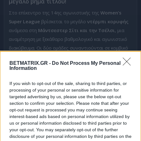
μεγάλο βήμα τίτλου!
Στο επίκεντρο της 14ης αγωνιστικής της
Women’s
Super League
βρίσκεται το μεγάλο
ντέρμπι κορυφής
ανάμεσα στη
Μάντσεστερ Σίτι και την Τσέλσι
, μια
αναμέτρηση με ξεκάθαρο βαθμολογικό και αγωνιστικό
διακύβευμα. Οι δύο ομάδες συναντιούνται σε κομβικό
σημείο της σεζόν, με το αποτέλεσμα να μπορεί να
BETMATRIX.GR -
Do Not Process My Personal
αποδειχθεί καθοριστικό για την εξέλιξη της μάχης του
Information
τίτλου.
If you wish to opt-out of the sale, sharing to third parties, or
Η
Σίτι
μπαίνει στο παιχνίδι από θέση ισχύος, έχοντας
processing of your personal or sensitive information for
συγκεντρώσει 36 βαθμούς, έναντι 27 της Τσέλσι με τη
targeted advertising by us, please use the below opt-out
section to confirm your selection. Please note that after your
διαφορά αυτή τη στιγμή να βρίσκεται στους 9 βαθμούς.
opt-out request is processed you may continue seeing
Μια ενδεχόμενη νίκη θα ανοίξει την ψαλίδα στο +12,
interest-based ads based on personal information utilized by
δίνοντας της ένα ξεκάθαρο προβάδισμα στην κούρσα
us or personal information disclosed to third parties prior to
your opt-out. You may separately opt-out of the further
του πρωταθλήματος και τη δυνατότητα να πλησιάσουν
disclosure of your personal information by third parties on the
ακόμη περισσότερο στο «κλείδωμα» του τίτλου.