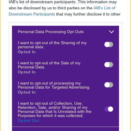
IAB’s list of downstream participants. This information may
also be disclosed by us to third parties on the
IAB’s List of
Στον αντίποδα, η
πρωταθλήτρια Τσέλσι
παίζει το
Downstream Participants
that may further disclose it to other
τελευταίο της χαρτί καθώς μόνο με τους τρεις
third parties.
βαθμούς, θα παραμείνει ουσιαστικά «ζωντανή» στη
Please note that this website/app uses one or more Google
Personal Data Processing Opt Outs
μάχη της κορυφής μειώνοντας στους 6 βαθμούς τη
services and may gather and store information including but
not limited to your visit or usage behaviour. You may click to
I want to opt-out of the Sharing of my
διαφορά και θα συνεχίσει να ελπίζει. Οι δύο ομάδες
personal data.
grant or deny consent to Google and its third-party tags to
Opted In
αναμετρήθηκαν πολύ πρόσφατα καθώς πριν από λίγες
use your data for below specified purposes in below Google
ημέρες, στις
21 Ιανουαρίου, συναντήθηκαν για το
consent section.
I want to opt-out of the Sale of my
Personal Data.
Women’s League Cup
, με την Τσέλσι να περνά από την
Opted In
έδρα της Σίτι με 0-1 και να παίρνει την πρόκριση για τη
I want to opt-out of processing my
συνέχεια του θεσμού.
Personal Data for Targeted Advertising.
Opted In
Από τα βαριά «όπλα» της Σίτι, η
Μπάνι Σο
, πρώτη
I want to opt-out of Collection, Use,
σκόρερ της περσινής σεζόν στο αγγλικό πρωτάθλημα, η
Retention, Sale, and/or Sharing of my
Personal Data that Is Unrelated with the
οποία τον περασμένο Δεκέμβριο ξεπέρασε το φράγμα
Purposes for which it was collected.
Opted Out
των
100 γκολ
, αποτελώντας σταθερό σημείο