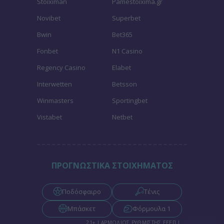
Stoiximan
Pamestoixima.gr
Novibet
Superbet
Bwin
Bet365
Fonbet
N1 Casino
Regency Casino
Elabet
Interwetten
Betsson
Winmasters
Sportingbet
Vistabet
Netbet
ΠΡΟΓΝΩΣΤΙΚΑ ΣΤΟΙΧΗΜΑΤΟΣ
Ποδόσφαιρο
Τένις
Μπάσκετ
Φόρμουλα 1
21+ | ΑΡΜΟΔΙΟΣ ΡΥΘΜΙΣΤΗΣ ΕΕΕΠ |