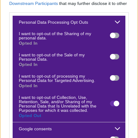
Downstream Participants
that may further disclose it to other
τους αναμέτρηση αποκτά ιδιαίτερη σημασία για τη
third parties.
συνέχεια της διοργάνωσης.
Please note that this website/app uses one or more Google
Personal Data Processing Opt Outs
services and may gather and store information including but
Η Γερμανία διαθέτει επιθετική ποιότητα και μεγάλη
not limited to your visit or usage behaviour. You may click to
I want to opt-out of the Sharing of my
εμπειρία σε υψηλό επίπεδο, ωστόσο η Νορβηγία
personal data.
grant or deny consent to Google and its third-party tags to
Opted In
παραμένει μια ιδιαίτερα ανταγωνιστική ομάδα, ειδικά
use your data for below specified purposes in below Google
consent section.
όταν αγωνίζεται μπροστά στο κοινό της. Το παιχνίδι
I want to opt-out of the Sale of my
Personal Data.
αναμένεται ισορροπημένο και με υψηλό βαθμό τακτικής
Opted In
προσέγγισης από τις δύο πλευρές.
I want to opt-out of processing my
Personal Data for Targeted Advertising.
Εσύ είδες το νέο επεισόδιο του
Game
Opted In
Changer
; Ακολούθησε το BetMatrix στο 🅾
I want to opt-out of Collection, Use,
Retention, Sale, and/or Sharing of my
𝐈𝐧𝐬𝐭𝐚𝐠𝐫𝐚𝐦
★ για να μη χάνεις τίποτα
!
Personal Data that Is Unrelated with the
Purposes for which it was collected.
Opted Out
Google consents