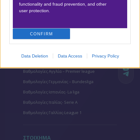
functionality and fraud prevention, and other
user protection.
Προσφορές*
CONFIRM
ΒΑΘΜΟΛΟΓΙΕΣ
Βαθμολογίες Ελλάδα - Stoiximan
Data Deletion
Data Access
Privacy Policy
Super league
Βαθμολογίες Aγγλία – Premier league
Βαθμολογίες Γερμανίας – Bundesliga
Βαθμολογίες Ισπανίας- La liga
Βαθμολογίες Ιταλίας- Serie A
Βαθμολογίες Γαλλίας-League 1
ΣΤΟΙΧΗΜΑ