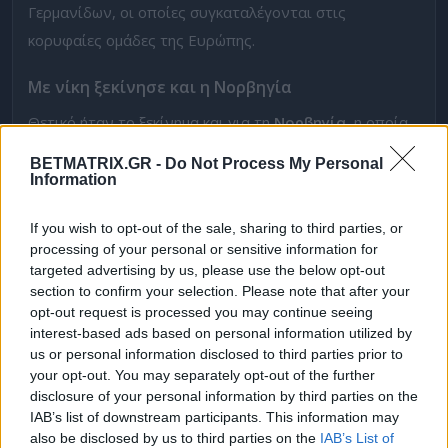
Γερμανίδων, οι οποίες συγκαταλέγονται στις
κορυφαίες ομάδες της Ευρώπης.
Με νίκη ξεκίνησε και η Νορβηγία
Θετικό ήταν το ξεκίνημα και για τη
Νορβηγία
, η οποία
ε
πικράτησε με 1-0 της Αυστρίας
εκτός έδρας. Το
BETMATRIX.GR -
Do Not Process My Personal
μοναδικό γκολ της αναμέτρησης σημείωσε η Νάαλσουντ
Information
στο 81ο λεπτό, έπειτα από σέντρα της Μπλακστάντ,
If you wish to opt-out of the sale, sharing to third parties, or
χαρίζοντας στην ομάδα της ένα πολύτιμο «διπλό»
processing of your personal or sensitive information for
στην πρεμιέρα της διοργάνωσης.
targeted advertising by us, please use the below opt-out
section to confirm your selection. Please note that after your
Η Νορβηγία κατάφερε να πάρει τη νίκη σε ένα
opt-out request is processed you may continue seeing
ισορροπημένο παιχνίδι, δείχνοντας πως διαθέτει την
interest-based ads based on personal information utilized by
us or personal information disclosed to third parties prior to
ποιότητα να διεκδικήσει την πρωτιά στον όμιλο.
your opt-out. You may separately opt-out of the further
disclosure of your personal information by third parties on the
Κομβικό παιχνίδι για τη συνέχεια
IAB’s list of downstream participants. This information may
also be disclosed by us to third parties on the
IAB’s List of
Με τις δύο ομάδες να έχουν ξεκινήσει με νίκη, η μεταξύ