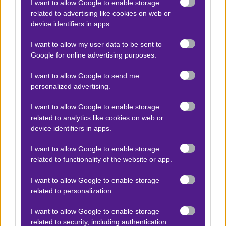
I want to allow Google to enable storage
related to advertising like cookies on web or
device identifiers in apps.
I want to allow my user data to be sent to
Google for online advertising purposes.
I want to allow Google to send me
personalized advertising.
I want to allow Google to enable storage
Η Αμάντα Φούντη προτείνει:
related to analytics like cookies on web or
device identifiers in apps.
Νορβηγία (Γ) - Γερμανία (Γ)
x10
World Championship Qualification UEFA 1
07.03.2026
I want to allow Google to enable storage
-10.00
|
19:00
related to functionality of the website or app.
I want to allow Google to enable storage
Under 2,5
related to personalization.
1.90
I want to allow Google to enable storage
related to security, including authentication
Αποτέλεσμα:
0-4