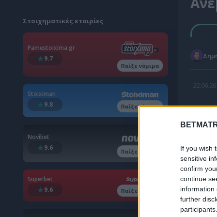
Ανε
Στοιχηματικές εταιρίες
Pamestoixima.gr
Δημ
9.7
Παίξε νόμιμα
22.06.26
Stoiximan
9.8
Παίξε νόμιμα
Η grass
Γουίμπλ
BETMATR
Ίστμπου
Novibet
9.6
If you wish 
Παίξε νόμιμα

sensitive in
confirm you
Προγν
Superbet
continue se
information 
9.6
Παίξε νόμιμα
Ο Τζακ 
further disc
participants
τραυματ