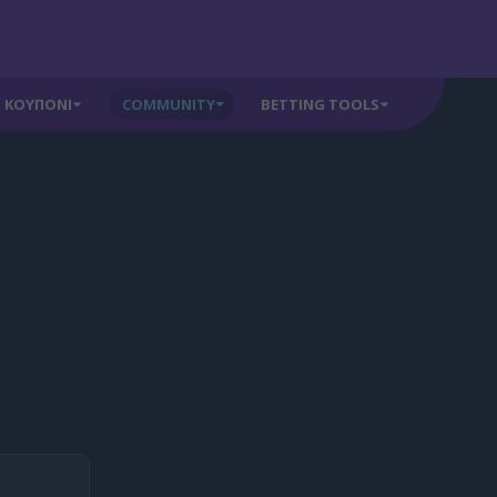
ΚΟΥΠΟΝΙ
COMMUNITY
BETTING TOOLS