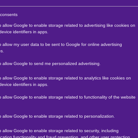
 έχει κάπως φαβορί τον Νακασίμα αλλά ο Ντρέιπερ θα παλέψει
ι να παίξει δύο μήνες. Του πάει το χορτάρι εκείνου και ίσως κάνε
consents
στο παιχνίδι του αντιπάλου του. Στις τιμές που κυκλοφορεί η 
o allow Google to enable storage related to advertising like cookies on
τσάιντερ δεν είναι άσχημη επιλογή.
evice identifiers in apps.
ε ένα κλικ τις καλύτερες προσφορές της ημέρας
!
o allow my user data to be sent to Google for online advertising
s.
to allow Google to send me personalized advertising.
o allow Google to enable storage related to analytics like cookies on
Δημήτρης Ανδρουτσόπουλος προτείνει:
evice identifiers in apps.
o allow Google to enable storage related to functionality of the website
ράντον Νακασίμα - Τζακ Ντρέιπερ
x20
|
P
22.06.2026
14:30
o allow Google to enable storage related to personalization.
2
o allow Google to enable storage related to security, including
cation functionality and fraud prevention, and other user protection.
λεσμα:
Ακυρώθηκε