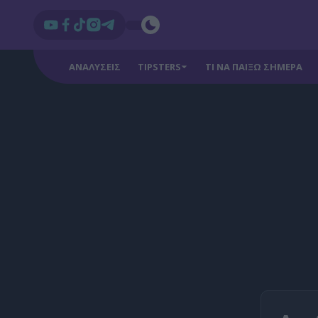
ΑΝΑΛΥΣΕΙΣ
TIPSTERS
ΤΙ ΝΑ ΠΑΙΞΩ ΣΗΜΕΡΑ