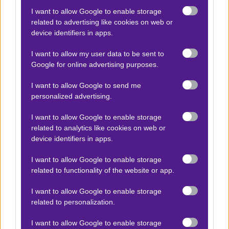
I want to allow Google to enable storage
Αποτέλεσμα:
26
related to advertising like cookies on web or
device identifiers in apps.
Προσφορές*
I want to allow my user data to be sent to
Google for online advertising purposes.
I want to allow Google to send me
ΒΑΘΜΟΛΟΓΙΕΣ
personalized advertising.
Βαθμολογίες Ελλάδα - Stoiximan
Super league
I want to allow Google to enable storage
related to analytics like cookies on web or
Βαθμολογίες Aγγλία – Premier league
device identifiers in apps.
Βαθμολογίες Γερμανίας – Bundesliga
I want to allow Google to enable storage
Βαθμολογίες Ισπανίας- La liga
related to functionality of the website or app.
Βαθμολογίες Ιταλίας- Serie A
I want to allow Google to enable storage
Βαθμολογίες Γαλλίας-League 1
related to personalization.
I want to allow Google to enable storage