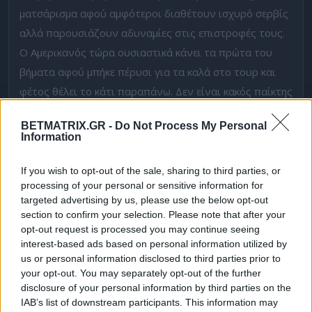
ματσάρισμα αφού αμφότεροι διαθέτουν ισχυρό σερβίς
αλλά παρουσιάζουν αδυναμίες στις επιστροφές τους.
Ο Αμερικανός τώρα ουσιαστικά κάνει τα πρώτα του
βήματα αφού μπήκε πέρυσι για τα καλά στο τουρ και
φέτος θέλει το κάτι παραπάνω. Δεν είναι κακός παίκτης
αλλά παραμένει ασταθής και το ταβάνι του για την ώρα
BETMATRIX.GR -
Do Not Process My Personal
είναι εξαιρετικά χαμηλό, αλλά παρόλα αυτά κάνει νίκες.
Information
Από την άλλη ο Γάλλος έκανε εντυπωσιακό ξεπεταγμά
If you wish to opt-out of the sale, sharing to third parties, or
το καλοκαίρι στο Σινσινάτι αλλά οι τραυματισμοί και
processing of your personal or sensitive information for
τα προβλήματα που είχε δεν τον άφησαν να κάνει
targeted advertising by us, please use the below opt-out
section to confirm your selection. Please note that after your
ανάλογες πορείες ενώ φέτος δεν έχει ξεκινήσει τόσο
opt-out request is processed you may continue seeing
ζεστά έχοντας πολλές αναλαμπές κατά την διάρκεια
interest-based ads based on personal information utilized by
των αγώνων. Πάντως παραμένει παίκτης έντασης,
us or personal information disclosed to third parties prior to
your opt-out. You may separately opt-out of the further
προσθέτει ενθουσιασμό και μπορεί να φτάσει τον
disclosure of your personal information by third parties on the
αντίπαλο στα άκρα.
IAB’s list of downstream participants. This information may