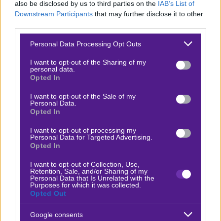
also be disclosed by us to third parties on the
IAB’s List of
Ένα παιχνίδι που το σετ είναι σωστά κάπως
Downstream Participants
that may further disclose it to other
μοιρασμένο. Οι δύο τους είχαν αναμετρηθεί πριν
third parties.
μερικά χρόνια σε αντίστοιχες συνθήκες στο Μεξικό εκεί
Please note that this website/app uses one or more Google
Personal Data Processing Opt Outs
όπου είδαμε τρία σετ, ένα ανάλογο παιχνίδι βλέπουμε
services and may gather and store information including but
not limited to your visit or usage behaviour. You may click to
I want to opt-out of the Sharing of my
και τώρα που θα τραβήξει μακριά. Στο over.
personal data.
grant or deny consent to Google and its third-party tags to
Opted In
use your data for below specified purposes in below Google
Δείτε με ένα κλικ τις καλύτερες προσφορές της ημέρας
!
consent section.
I want to opt-out of the Sale of my
Personal Data.
Opted In
I want to opt-out of processing my
Ο Betmatrix Team προτείνει:
Personal Data for Targeted Advertising.
Opted In
Πάτρικ Κίψον - Τέρενς Ατμάν
I want to opt-out of Collection, Use,
x25
+18.00
|
ATP
16.02.2026
17:00
Retention, Sale, and/or Sharing of my
Personal Data that Is Unrelated with the
Purposes for which it was collected.
Over 21,5
Opted Out
1.72
Google consents