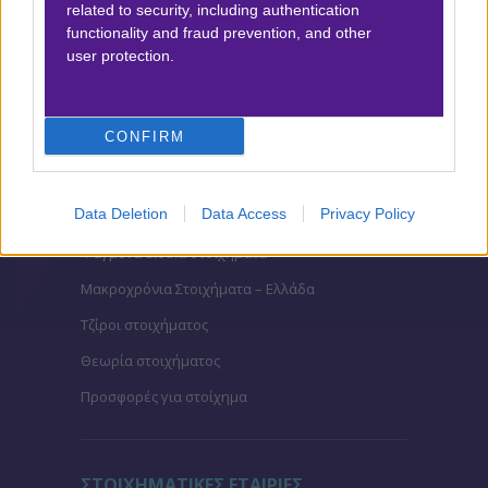
related to security, including authentication
ΣΤΟΙΧΗΜΑ
functionality and fraud prevention, and other
user protection.
Κουπόνι στοιχήματος ΟΠΑΠ
To bet builder της ημέρας
CONFIRM
Αναλύσεις αγώνων
Ενισχυμένες Αποδόσεις
Data Deletion
Data Access
Privacy Policy
Μακροχρόνια Στοιχήματα
Ψαγμένα ειδικά στοιχήματα
Μακροχρόνια Στοιχήματα – Ελλάδα
Τζίροι στοιχήματος
Θεωρία στοιχήματος
Προσφορές για στοίχημα
ΣΤΟΙΧΗΜΑΤΙΚΕΣ ΕΤΑΙΡΙΕΣ