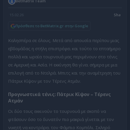
Betmatrix Team
15.02.26
Πρόσθεσε το BetMatrix.gr στην Google
Καλησπέρα σε όλους. Μετά από απουσία περίπου μιας
εβδομάδας η στήλη επιστρέφει και τούτο το επταήμερο
πολλά και ωραία τουρνουά μας περιμένουν στο τένις
σε Αμερική και Ασία. Η εκκίνηση θα γίνει σήμερα με μια
επιλογή από το Ντελρέι Μπιτς και την αναμέτρηση του
Πάτρικ Κίψον με τον Τέρενς Ατμάν.
Προγνωστικά τένις: Πάτρικ Κίψον – Τέρενς
Ατμάν
Οι δύο τους εκκινούν το τουρνουά με σκοπό να
φτάσουν όσο το δυνατόν πιο μακριά γίνεται με τον
νικητή να κοντράρει τον Φάμπιο Κομπόλι. Σκληρό