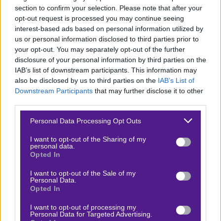
που τον καθιστούν έναν από τους πιο
υποσχόμενους
section to confirm your selection. Please note that after your
νέους τενίστες
της Φινλανδίας. Το
σερβίς
του είναι
opt-out request is processed you may continue seeing
interest-based ads based on personal information utilized by
ιδιαίτερα
αποτελεσματικό,
ενώ διαθέτει
καθαρά
us or personal information disclosed to third parties prior to
χτυπήματα
από τη βασική γραμμή και πολύ
καλό
your opt-out. You may separately opt-out of the further
forehand
που του επιτρέπει να παίρνει τον έλεγχο
disclosure of your personal information by third parties on the
IAB’s list of downstream participants. This information may
των ράλι. Είναι επίσης ψύχραιμος σε κρίσιμα σημεία και
also be disclosed by us to third parties on the
IAB’s List of
δείχνει
νοοτροπία μαχητή,
με πίστη στις
Downstream Participants
that may further disclose it to other
δυνατότητές του και συνεχώς καλύτερη φυσική
third parties.
κατάσταση. Αυτά τα στοιχεία, σε συνδυασμό με τη
Please note that this website/app uses one or more Google
Personal Data Processing Opt Outs
συγκέντρωση και την ωριμότητά του στο court, τον
services and may gather and store information including but
not limited to your visit or usage behaviour. You may click to
I want to opt-out of the Sharing of my
κάνουν ιδιαίτερα ανταγωνιστικό σε κάθε επιφάνεια και
personal data.
grant or deny consent to Google and its third-party tags to
Opted In
ειδικά στο indoor tournaments.
use your data for below specified purposes in below Google
consent section.
I want to opt-out of the Sale of my
Ο Βίρτανεν είναι πιο έμπειρος, πιο αξιόπιστος και
έχει
Personal Data.
Opted In
ρεκόρ 2-0 απέναντι στον αντίπαλό
του σε τέτοια
conditions. Η τιμή του
1.90
από τη
Stoiximan
είναι
I want to opt-out of processing my
Personal Data for Targeted Advertising.
απόλυτα σωστή και θα την επιλέξουμε.