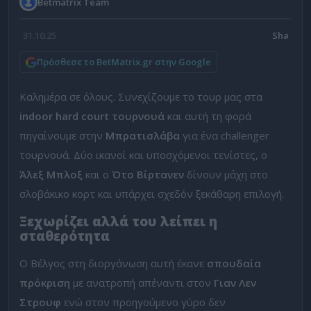
Betmatrix Team
31.10.25
Πρόσθεσε το BetMatrix.gr στην Google
Καλημέρα σε όλους. Συνεχίζουμε το τουρ μας στα
indoor hard court τουρνουά
και αυτή τη φορά
πηγαίνουμε στην
Μπρατισλάβα
για ένα challenger
τουρνουά. Δύο ικανοί και υποσχόμενοι τενίστες, ο
Άλεξ Μπλοξ
και ο
Ότο Βίρτανεν
δίνουν μάχη στο
σλοβάκικο κορτ και υπάρχει σχεδόν ξεκάθαρη επιλογή.
Ξεχωρίζει αλλά του λείπει η
σταθερότητα
Ο Βέλγος στη διοργάνωση αυτή έκανε
σπουδαία
πρόκριση
με ανατροπή απέναντι στον
Γιαν Λεν
Στρουφ
ενώ στον προηγούμενο γύρο δεν