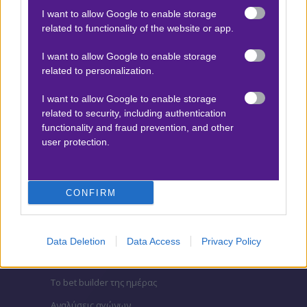
I want to allow Google to enable storage
ΒΑΘΜΟΛΟΓΙΕΣ
related to functionality of the website or app.
Βαθμολογίες Ελλάδα - Stoiximan
I want to allow Google to enable storage
Super league
related to personalization.
Βαθμολογίες Aγγλία – Premier league
I want to allow Google to enable storage
Βαθμολογίες Γερμανίας – Bundesliga
related to security, including authentication
functionality and fraud prevention, and other
Βαθμολογίες Ισπανίας- La liga
user protection.
Βαθμολογίες Ιταλίας- Serie A
Βαθμολογίες Γαλλίας-League 1
CONFIRM
ΣΤΟΙΧΗΜΑ
Data Deletion
Data Access
Privacy Policy
Κουπόνι στοιχήματος ΟΠΑΠ
To bet builder της ημέρας
Αναλύσεις αγώνων