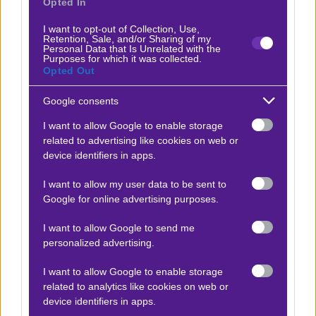
Opted In
Δείτε με ένα κλικ τις καλύτερες προσφορές της ημέρας
!
I want to opt-out of Collection, Use,
Retention, Sale, and/or Sharing of my
Personal Data that Is Unrelated with the
Purposes for which it was collected.
Opted Out
Ο Betmatrix Team προτείνει:
Google consents
I want to allow Google to enable storage
Αλεξάντερ Μπλοξ - Ότο Βίρτανεν
related to advertising like cookies on web or
x20
-20.00
|
ATP
31.10.2025
16:20
device identifiers in apps.
2
I want to allow my user data to be sent to
1.90
Google for online advertising purposes.
I want to allow Google to send me
Αποτέλεσμα:
2-1
personalized advertising.
I want to allow Google to enable storage
Προσφορές*
related to analytics like cookies on web or
device identifiers in apps.