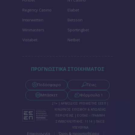
Fonbet
N1 Casino
Regency Casino
Elabet
Interwetten
Betsson
Winmasters
Sportingbet
Vistabet
Netbet
ΠΡΟΓΝΩΣΤΙΚΑ ΣΤΟΙΧΗΜΑΤΟΣ
Ποδόσφαιρο
Τένις
Μπάσκετ
Φόρμουλα 1
21+ | ΑΡΜΟΔΙΟΣ ΡΥΘΜΙΣΤΗΣ ΕΕΕΠ |
ΚΙΝΔΥΝΟΣ ΕΘΙΣΜΟΥ & ΑΠΩΛΕΙΑΣ
ΠΕΡΙΟΥΣΙΑΣ | ΕΟΠΑΕ – ΓΡΑΜΜΗ
ΣΥΜΒΟΥΛΕΥΤΙΚΗΣ: 1114 | ΠΑΙΞΕ
ΥΠΕΥΘΥΝΑ
|
|
Επικοινωνία
Όροι & προυποθέσεις