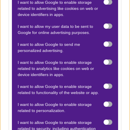
I want to allow Google to enable storage
related to advertising like cookies on web or
Ο Betmatrix Team προτείνει:
device identifiers in apps.
I want to allow my user data to be sent to
Βικτόρια Εμπόκο - Λεϊλά Φερνάντεζ
x12
+7.20
Google for online advertising purposes.
|
WTA
21.05.2026
18:30
I want to allow Google to send me
1
personalized advertising.
1.60
I want to allow Google to enable storage
related to analytics like cookies on web or
Αποτέλεσμα:
2-0
device identifiers in apps.
I want to allow Google to enable storage
WTA Στρασβούργο μακροχρόνιο
x3
-3.00
|
WTA
23.05.2026
16:00
related to functionality of the website or app.
I want to allow Google to enable storage
Νικήτρια Βικτόρια Εμπόκο
related to personalization.
3.75
I want to allow Google to enable storage
related to security, including authentication