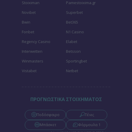
Stoiximan
Pamestoixima.gr
Novibet
Superbet
Bwin
Bet365
Fonbet
N1 Casino
Regency Casino
Elabet
Interwetten
Betsson
Winmasters
Sportingbet
Vistabet
Netbet
ΠΡΟΓΝΩΣΤΙΚΑ ΣΤΟΙΧΗΜΑΤΟΣ
Ποδόσφαιρο
Τένις
Μπάσκετ
Φόρμουλα 1