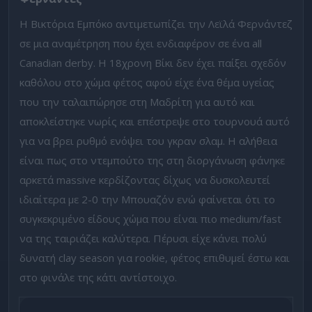
Η Βικτόρια Εμπόκο αντιμετωπίζει την Λεϊλά Φερνάντεζ
σε μια αναμέτρηση που έχει ενδιαφέρον σε ένα all
Canadian derby. Η 18χρονη Βίκι δεν έχει παίξει σχεδόν
καθόλου στο χώμα φέτος αφού είχε ένα θέμα υγείας
που την ταλαιπώρησε στη Μαδρίτη για αυτό και
αποκλείστηκε νωρίς και επέστρεψε στο τουρνουά αυτό
για να βρει ρυθμό ενόψει του γκραν σλαμ. Η αλήθεια
είναι πως στο ντεμπούτο της στη διοργάνωση φάνηκε
αρκετά massive κερδίζοντας δίχως να δυσκολευτεί
ιδιαίτερα με 2-0 την Μπουαζόν ενώ φαίνεται ότι το
συγκεκριμένο είδους χώμα που είναι πιο medium/fast
να της ταιριάζει καλύτερα. Πέρυσι είχε κάνει πολύ
δυνατή clay season για rookie, φέτος επιθυμεί έστω και
στο φινάλε της κάτι αντίστοιχο.