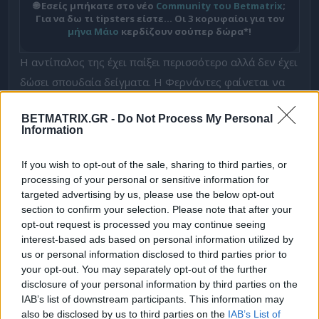
🌐 Εσείς μπήκατε στο νέο
Community του Betmatrix
;
Για να δω τι tipsters είστε… Οι 3 κορυφαίοι για τον
μήνα Μάιο
κερδίζουν σούπερ δώρα*!
Η αντίπαλος της έχει παίξει περισσότερο αλλά δεν έχει
δώσει σπουδαία δείγματα. Η Φερνάντες φαίνεται να
δυσκολεύεται αρκετά στο χώμα φέτος μιας και μπορεί
BETMATRIX.GR -
Do Not Process My Personal
να έχει συμμετάσχει σε όλα τα μεγάλα τουρνουά έως
Information
τώρα αλλά έχει γνωρίσει σοκαριστικές ήττες με
αποκορύφωμα εκείνη από την Μασάροβα δύο
If you wish to opt-out of the sale, sharing to third parties, or
processing of your personal or sensitive information for
εβδομάδες πριν και την Μπλίνκοβα στο μικρό
targeted advertising by us, please use the below opt-out
challenger του Παρισιού. Μπορεί να έχει κάποια
section to confirm your selection. Please note that after your
χαρακτηριστικά που ταιριάζουν στη συγκεκριμένη
opt-out request is processed you may continue seeing
interest-based ads based on personal information utilized by
επιφάνεια αλλά δεν είναι τόσο ικανή σε ράλι όταν δεν
us or personal information disclosed to third parties prior to
παίζει με φλατ χτυπήματα και δείχνει ότι την
your opt-out. You may separately opt-out of the further
ταλαιπωρούν οι αναπηδήσεις της μπάλας. Απέκλεισε
disclosure of your personal information by third parties on the
IAB’s list of downstream participants. This information may
πολύ δύσκολα σε μια επίπονη μάχη τριών ωρών δύο
also be disclosed by us to third parties on the
IAB’s List of