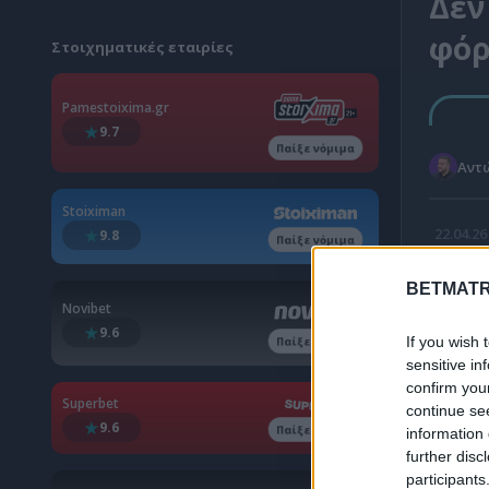
Δεν
φό
Στοιχηματικές εταιρίες
Pamestoixima.gr
9.7
Παίξε νόμιμα
Αντ
Stoiximan
22.04.26
9.8
Παίξε νόμιμα
Καλημέ
BETMATR
Novibet
έχασε ό
9.6
If you wish 
Παίξε νόμιμα
αναμέτρ
sensitive in
confirm you
Superbet
continue se
9.6
Παίξε νόμιμα
information 
Γεμάτο
further disc
πρωταθ
participants