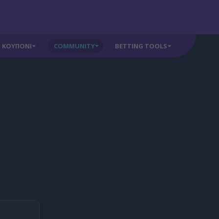
ΚΟΥΠΟΝΙ
COMMUNITY
BETTING TOOLS