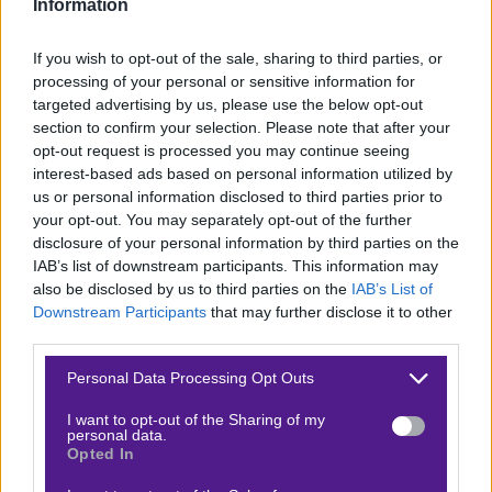
Information
εμφανής και δύσκολα μπορεί να αμφισβητηθεί. Η
Γερμανία μπαίνει στη διοργάνωση με στόχο να στείλει
If you wish to opt-out of the sale, sharing to third parties, or
από νωρίς μήνυμα ισχύος, απέναντι σε ένα Κουρασάο
processing of your personal or sensitive information for
που ήδη θεωρεί επιτυχία τη συμμετοχή του σε αυτό το
targeted advertising by us, please use the below opt-out
section to confirm your selection. Please note that after your
επίπεδο. Παρότι οι Γερμανοί δεν διαθέτουν την
opt-out request is processed you may continue seeing
εκρηκτικότητα προηγούμενων γενιών, εξακολουθούν
interest-based ads based on personal information utilized by
να έχουν την επιθετική ποιότητα για να
us or personal information disclosed to third parties prior to
your opt-out. You may separately opt-out of the further
δημιουργήσουν πολλές ευκαιρίες και να ανεβάσουν
disclosure of your personal information by third parties on the
τον δείκτη του σκορ.
IAB’s list of downstream participants. This information may
also be disclosed by us to third parties on the
IAB’s List of
Από την άλλη, το Κουρασάο δύσκολα θα περιοριστεί
Downstream Participants
that may further disclose it to other
αποκλειστικά σε παθητικό ρόλο, καθώς θα
third parties.
προσπαθήσει να εκμεταλλευτεί κάθε στιγμή στο
Please note that this website/app uses one or more Google
Personal Data Processing Opt Outs
παιχνίδι και να δείξει ανταγωνιστικό πρόσωπο. Σε
services and may gather and store information including but
not limited to your visit or usage behaviour. You may click to
I want to opt-out of the Sharing of my
έναν αγώνα με έντονη διαφορά δυναμικότητας, αλλά
personal data.
grant or deny consent to Google and its third-party tags to
Opted In
και αρκετές μονομαχίες λόγω του ενθουσιασμού των
use your data for below specified purposes in below Google
αουτσάιντερ, θεωρώ ότι υπάρχουν οι προϋποθέσεις
consent section.