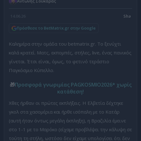
Αντώνης Σουκαράς
14.06.26
Πρόσθεσε το BetMatrix.gr στην Google
Καλημέρα στην ομάδα του betmatrix.gr. Το ξενύχτι
καλά κρατεί. Ματς, εκπομπές, στήλες, live, ένας πανικός
γίνεται. Έτσι είναι, όμως, το φετινό τεράστιο
Παγκόσμιο Κύπελλο.
🎁
Προσφορά γνωριμίας PAGKOSMIO2026* χωρίς
κατάθεση!
Χθες ήρθαν οι πρώτες εκπλήξεις. Η Ελβετία δέχτηκε
γκολ στα χασομέρια και ήρθε ισόπαλη με το Κατάρ
(αυτή ήταν όντως μεγάλη έκπληξη), η Βραζιλία έμεινε
στο 1-1 με το Μαρόκο (είχαμε προβλέψει την κάλυψη σε
τούτη τη στήλη, ωστόσο δεν είχαμε υπολογίσει ότι δεν