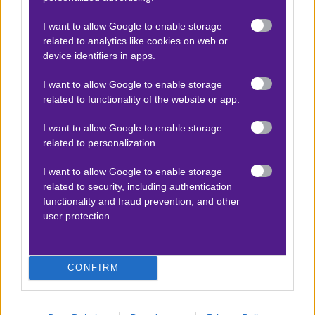
Over 3.5 & over 1.5 κάρτες
2.02
I want to allow Google to enable storage
related to analytics like cookies on web or
device identifiers in apps.
Αποτέλεσμα:
7-1 & 0
I want to allow Google to enable storage
related to functionality of the website or app.
Προσφορές*
I want to allow Google to enable storage
related to personalization.
ΒΑΘΜΟΛΟΓΙΕΣ
I want to allow Google to enable storage
related to security, including authentication
Βαθμολογίες Ελλάδα - Stoiximan
functionality and fraud prevention, and other
Super league
user protection.
Βαθμολογίες Aγγλία – Premier league
Βαθμολογίες Γερμανίας – Bundesliga
CONFIRM
Βαθμολογίες Ισπανίας- La liga
Βαθμολογίες Ιταλίας- Serie A