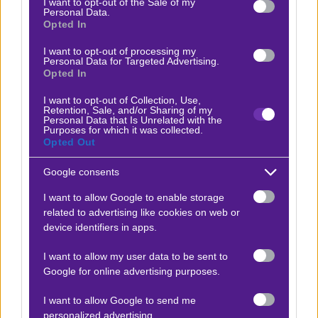
I want to opt-out of the Sale of my
Personal Data.
τόσο για υψηλό σκορ όσο και για κάρτες.
Opted In
Καλή επιτυχία σε ό,τι και αν επιλέξετε. Όλο το
I want to opt-out of processing my
Personal Data for Targeted Advertising.
υπόλοιπο pre game και live παιχνίδι της ημέρας, θα
Opted In
γίνει στο δωρεάν κανάλι μου στο Telegram, όπου
I want to opt-out of Collection, Use,
μπορείς να μπεις από
εδώ
.
Retention, Sale, and/or Sharing of my
Personal Data that Is Unrelated with the
Purposes for which it was collected.
Δείτε με ένα κλικ τις καλύτερες προσφορές της
Opted Out
ημέρας
!
Google consents
I want to allow Google to enable storage
related to advertising like cookies on web or
Ο Αντώνης Σουκαράς προτείνει:
device identifiers in apps.
I want to allow my user data to be sent to
Γερμανία - Κουρασάο
x12
Google for online advertising purposes.
|
Παγκόσμιο Κύπελλο Ποδοσφαίρου 2026
14.06.2026
-12.00
20:00
I want to allow Google to send me
personalized advertising.