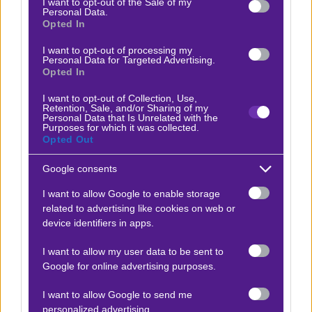
I want to opt-out of the Sale of my
Personal Data.
Opted In
ΝΕΑ ΣΤΟΙΧΗΜΑΤΙΚΗ: Αποκλειστική
Μουντιαλική Προσφορά* χωρίς κατάθεση με
I want to opt-out of processing my
265 δώρα*
Personal Data for Targeted Advertising.
Opted In
Το Κουρασάο έδειξε διάθεση και πάθος στο πρώτο του
I want to opt-out of Collection, Use,
παιχνίδι, αλλά αμυντικά εξακολουθεί να αντιμετωπίζει
Retention, Sale, and/or Sharing of my
Personal Data that Is Unrelated with the
σημαντικά προβλήματα. Από την άλλη, το Εκουαδόρ δεν
Purposes for which it was collected.
Opted Out
είναι ομάδα που συνηθίζει να παρασύρει τους
αντιπάλους της σε μεγάλα σκορ, προτιμώντας πιο
Google consents
ελεγχόμενο ρυθμό όταν βρει το προβάδισμα.
I want to allow Google to enable storage
related to advertising like cookies on web or
Παράλληλα, η κρισιμότητα της αναμέτρησης και το
device identifiers in apps.
μαχητικό στυλ των δύο ομάδων δημιουργούν
I want to allow my user data to be sent to
προϋποθέσεις για αρκετές δυνατές μονομαχίες και
Google for online advertising purposes.
τουλάχιστον μερικές κάρτες από τον διαιτητή. Επιλογή
το συνδυαστικό 1 & Under 5.5 γκολ & Over 1.5 κάρτες,
I want to allow Google to send me
personalized advertising.
σε σενάριο νίκης του Εκουαδόρ χωρίς να ανοίξει