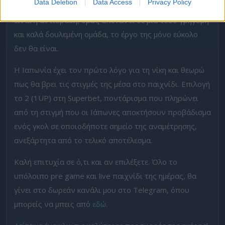
Data Deletion
Data Access
Privacy Policy
εξελίξεις στην τεχνική ηγεσία. Το ζητούμενο πλέον
είναι η αντίδραση, όμως απέναντι σε μια τόσο γρήγορη
και καλά δουλεμένη ομάδα, το έργο της μόνο εύκολο
δεν θα είναι.
Η Ιαπωνία έχει τον πρώτο λόγο για τη νίκη και θεωρώ
πως θα βρει τις στιγμές της μέσα στο παιχνίδι. Επιλογή
το 2 (1UP) στη Superbet, ποντάρισμα που πληρώνει
από τη στιγμή που οι Ιάπωνες αποκτήσουν προβάδισμα
ενός γκολ σε οποιοδήποτε σημείο της αναμέτρησης,
ανεξάρτητα από το τελικό αποτέλεσμα.
Καλή επιτυχία σε ό,τι και αν επιλέξετε. Όλο το
υπόλοιπο pre game και live παιχνίδι της ημέρας, θα
γίνει στο δωρεάν κανάλι μου στο Telegram, όπου
μπορείς να μπεις από
εδώ
.