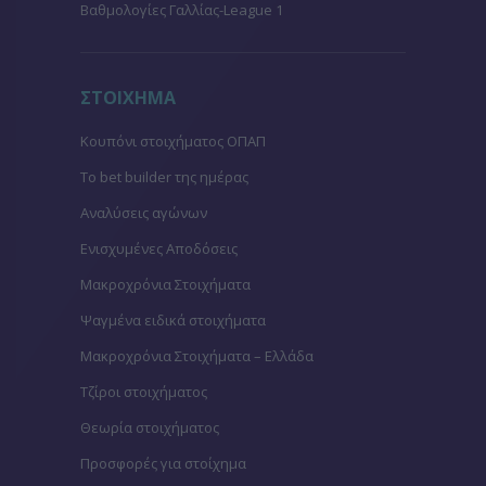
Βαθμολογίες Γαλλίας-League 1
ΣΤΟΙΧΗΜΑ
Κουπόνι στοιχήματος ΟΠΑΠ
To bet builder της ημέρας
Αναλύσεις αγώνων
Ενισχυμένες Αποδόσεις
Μακροχρόνια Στοιχήματα
Ψαγμένα ειδικά στοιχήματα
Μακροχρόνια Στοιχήματα – Ελλάδα
Τζίροι στοιχήματος
Θεωρία στοιχήματος
Προσφορές για στοίχημα