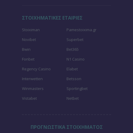
ΣΤΟΙΧΗΜΑΤΙΚΕΣ ΕΤΑΙΡΙΕΣ
Stoiximan
Pamestoixima.gr
Novibet
Superbet
Bwin
Bet365
Fonbet
N1 Casino
Regency Casino
Elabet
Interwetten
Betsson
Winmasters
Sportingbet
Vistabet
Netbet
ΠΡΟΓΝΩΣΤΙΚΑ ΣΤΟΙΧΗΜΑΤΟΣ