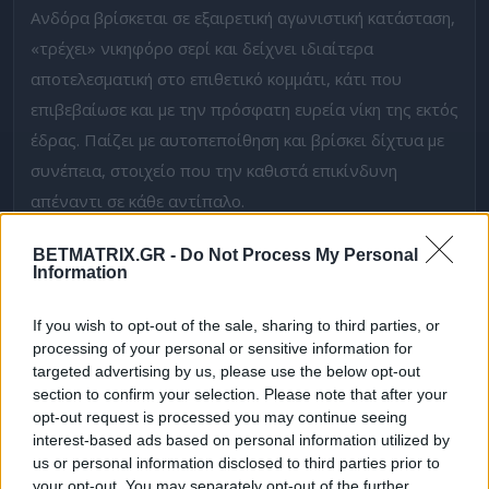
Ανδόρα βρίσκεται σε εξαιρετική αγωνιστική κατάσταση,
«τρέχει» νικηφόρο σερί και δείχνει ιδιαίτερα
αποτελεσματική στο επιθετικό κομμάτι, κάτι που
επιβεβαίωσε και με την πρόσφατη ευρεία νίκη της εκτός
έδρας. Παίζει με αυτοπεποίθηση και βρίσκει δίχτυα με
συνέπεια, στοιχείο που την καθιστά επικίνδυνη
απέναντι σε κάθε αντίπαλο.
Στον αντίποδα, η Αλμπαθέτε παρουσιάζει πτώση στην
BETMATRIX.GR -
Do Not Process My Personal
Information
απόδοσή της, ενώ τα προβλήματα τραυματισμών έχουν
επηρεάσει σημαντικά τη συνοχή της. Η ομάδα δείχνει
If you wish to opt-out of the sale, sharing to third parties, or
να έχει χάσει τη φρεσκάδα και το κίνητρό της, με τη
processing of your personal or sensitive information for
σεζόν να πλησιάζει στο τέλος χωρίς ξεκάθαρο στόχο.
targeted advertising by us, please use the below opt-out
section to confirm your selection. Please note that after your
opt-out request is processed you may continue seeing
Εσείς μπήκατε στο νέο
Community του Betmatrix
; Για
interest-based ads based on personal information utilized by
να δω τι tipsters είστε… Οι 3 κορυφαίοι για τον
μήνα
us or personal information disclosed to third parties prior to
Μάιο
θα κερδίσουν δώρα*!
your opt-out. You may separately opt-out of the further