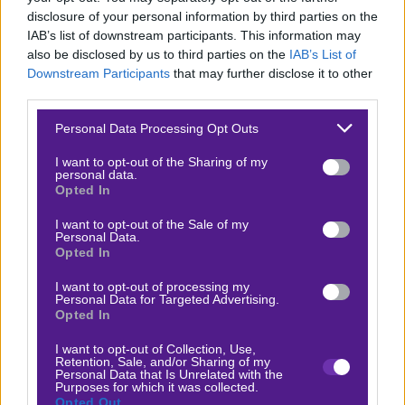
disclosure of your personal information by third parties on the
Παρά το γεγονός ότι η Ανδόρα δεν «καίγεται»
IAB’s list of downstream participants. This information may
βαθμολογικά, η συνολική της εικόνα την καθιστά
also be disclosed by us to third parties on the
IAB’s List of
Downstream Participants
that may further disclose it to other
φαβορί. Με βάση τη φόρμα και τη δυναμική των δύο
third parties.
πλευρών, η επιλογή του άσου αποτελεί την πιο λογική
Please note that this website/app uses one or more Google
προσέγγιση για το συγκεκριμένο παιχνίδι.
Personal Data Processing Opt Outs
services and may gather and store information including but
not limited to your visit or usage behaviour. You may click to
I want to opt-out of the Sharing of my
Όλο το υπόλοιπο pre game και live παιχνίδι της
personal data.
grant or deny consent to Google and its third-party tags to
ημέρας, θα γίνει στο δωρεάν κανάλι μου στο
Opted In
use your data for below specified purposes in below Google
Telegram, όπου μπορείς να μπεις από
εδώ
.
consent section.
I want to opt-out of the Sale of my
Personal Data.
Opted In
Δείτε με ένα κλικ τις καλύτερες προσφορές της ημέρας
!
I want to opt-out of processing my
Personal Data for Targeted Advertising.
Opted In
Ο Αντώνης Σουκαράς προτείνει:
I want to opt-out of Collection, Use,
Retention, Sale, and/or Sharing of my
Personal Data that Is Unrelated with the
Purposes for which it was collected.
Ανδόρα - Αλμπαθέτε
x10
-10.00
Opted Out