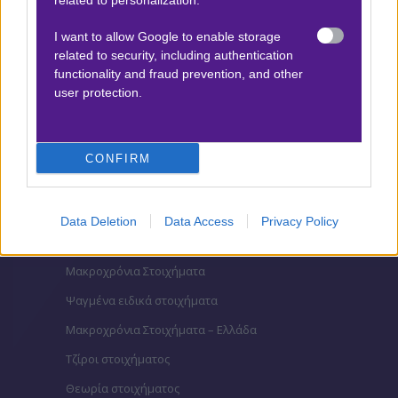
related to personalization.
Βαθμολογίες Ιταλίας- Serie A
I want to allow Google to enable storage
Βαθμολογίες Γαλλίας-League 1
related to security, including authentication
functionality and fraud prevention, and other
user protection.
ΣΤΟΙΧΗΜΑ
Κουπόνι στοιχήματος ΟΠΑΠ
CONFIRM
To bet builder της ημέρας
Αναλύσεις αγώνων
Data Deletion
Data Access
Privacy Policy
Ενισχυμένες Αποδόσεις
Μακροχρόνια Στοιχήματα
Ψαγμένα ειδικά στοιχήματα
Μακροχρόνια Στοιχήματα – Ελλάδα
Τζίροι στοιχήματος
Θεωρία στοιχήματος