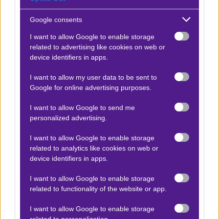
|
Β Ισπανίας
01.05.2026
17:15
Google consents
1
1.72
I want to allow Google to enable storage
related to advertising like cookies on web or
device identifiers in apps.
Αποτέλεσμα:
0-1
I want to allow my user data to be sent to
Google for online advertising purposes.
Προσφορές*
I want to allow Google to send me
personalized advertising.
ΒΑΘΜΟΛΟΓΙΕΣ
I want to allow Google to enable storage
related to analytics like cookies on web or
Βαθμολογίες Ελλάδα - Stoiximan
device identifiers in apps.
Super league
I want to allow Google to enable storage
Βαθμολογίες Aγγλία – Premier league
related to functionality of the website or app.
Βαθμολογίες Γερμανίας – Bundesliga
I want to allow Google to enable storage
Βαθμολογίες Ισπανίας- La liga