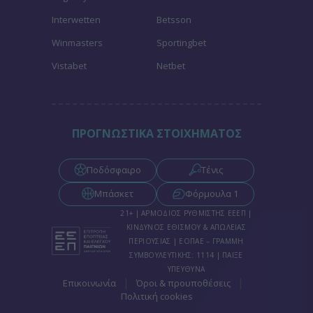
Interwetten
Betsson
Winmasters
Sportingbet
Vistabet
Netbet
ΠΡΟΓΝΩΣΤΙΚΑ ΣΤΟΙΧΗΜΑΤΟΣ
Ποδόσφαιρο
Τένις
Μπάσκετ
Φόρμουλα 1
21+ | ΑΡΜΟΔΙΟΣ ΡΥΘΜΙΣΤΗΣ ΕΕΕΠ |
ΚΙΝΔΥΝΟΣ ΕΘΙΣΜΟΥ & ΑΠΩΛΕΙΑΣ
ΠΕΡΙΟΥΣΙΑΣ | ΕΟΠΑΕ – ΓΡΑΜΜΗ
ΣΥΜΒΟΥΛΕΥΤΙΚΗΣ: 1114 | ΠΑΙΞΕ
ΥΠΕΥΘΥΝΑ
|
|
Επικοινωνία
Όροι & προυποθέσεις
Πολιτική cookies