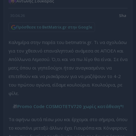
Αντώνης Σουκαράς
30.04.26
Πρόσθεσε το BetMatrix.gr στην Google
Καλημέρα στην παρέα του betmatrix.gr. Τι να σχολιάσω
για τον χθεσινό επαναληπτικό ανάμεσα σε ΑΠΟΕΛ και
Aπόλλωνα Λεμεσού. Ό,τι και να πω λίγο θα είναι. Σε ένα
ματς όπου οι γηπεδούχοι ήταν αναγκασμένοι να
επιτεθούν και να ρισκάρουν για να μαζέψουν το 4-2
του πρώτου αγώνα, είδαμε κουλούρια. Κουλούρια, ρε
φίλε.
🎁
Promo Code COSMOTETV720 χωρίς κατάθεση*!
Τα αφήνω αυτά πίσω μου και έρχομαι στο σήμερα, όπου
το κουπόνι μεταξύ άλλων έχει Γιουρόπα και Κόνφερενς