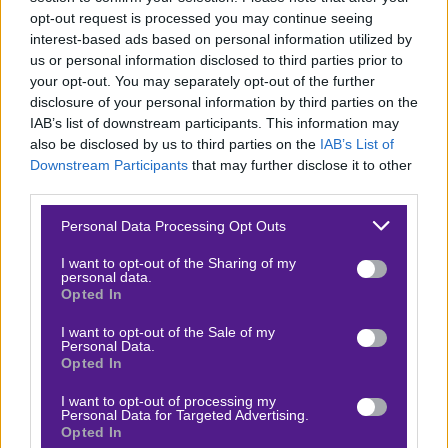
Αμφότερες οι ομάδες δείχνουν επιθετική συνέπεια,
opt-out request is processed you may continue seeing
αλλά και αδυναμίες στα μετόπισθεν, κάτι που
interest-based ads based on personal information utilized by
us or personal information disclosed to third parties prior to
ενισχύεται από την κόπωση της σεζόν και την έλλειψη
your opt-out. You may separately opt-out of the further
εμπειρίας σε τόσο κρίσιμα ευρωπαϊκά παιχνίδια.
disclosure of your personal information by third parties on the
IAB’s list of downstream participants. This information may
Το διακύβευμα είναι τεράστιο, καθώς πρόκειται για
also be disclosed by us to third parties on the
IAB’s List of
Downstream Participants
that may further disclose it to other
ιστορική ευκαιρία πρόκρισης σε τελικό, γεγονός που
third parties.
δύσκολα θα αφήσει περιθώρια για συντηρητική
Please note that this website/app uses one or more Google
προσέγγιση. Με αυτά τα δεδομένα, ένα ανοιχτό
Personal Data Processing Opt Outs
services and may gather and store information including but
παιχνίδι με εκατέρωθεν ευκαιρίες μοιάζει πιθανό,
not limited to your visit or usage behaviour. You may click to
I want to opt-out of the Sharing of my
personal data.
καθιστώντας το εκατέρωθεν σκοράρισμα μια λογική
grant or deny consent to Google and its third-party tags to
Opted In
use your data for below specified purposes in below Google
επιλογή.
consent section.
I want to opt-out of the Sale of my
Personal Data.
Όλο το υπόλοιπο pre game και live παιχνίδι της
Opted In
ημέρας, θα γίνει στο δωρεάν κανάλι μου στο
I want to opt-out of processing my
Telegram, όπου μπορείς να μπεις από
εδώ
.
Personal Data for Targeted Advertising.
Opted In