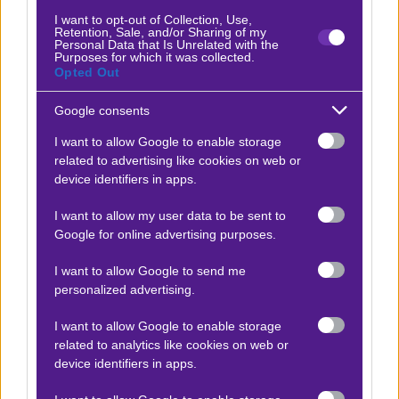
Δείτε με ένα κλικ τις καλύτερες προσφορές της ημέρας
!
I want to opt-out of Collection, Use,
Retention, Sale, and/or Sharing of my
Personal Data that Is Unrelated with the
Purposes for which it was collected.
Opted Out
Ο Αντώνης Σουκαράς προτείνει:
Google consents
Ράγιο Βαγιεκάνο - Στρασβούργο
I want to allow Google to enable storage
x12
-12.00
|
Κόνφερενς Λιγκ
30.04.2026
22:00
related to advertising like cookies on web or
device identifiers in apps.
Goal/goal
I want to allow my user data to be sent to
1.70
Google for online advertising purposes.
Αποτέλεσμα:
1-0
I want to allow Google to send me
personalized advertising.
I want to allow Google to enable storage
Προσφορές*
related to analytics like cookies on web or
device identifiers in apps.
ΒΑΘΜΟΛΟΓΙΕΣ