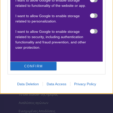
I want to allow Google to enable storage
related to functionality of the website or app.
Βαθμολογίες Ελλάδα - Stoiximan
Super league
I want to allow Google to enable storage
related to personalization.
Βαθμολογίες Aγγλία – Premier league
Βαθμολογίες Γερμανίας – Bundesliga
I want to allow Google to enable storage
related to security, including authentication
Βαθμολογίες Ισπανίας- La liga
functionality and fraud prevention, and other
Βαθμολογίες Ιταλίας- Serie A
user protection.
Βαθμολογίες Γαλλίας-League 1
CONFIRM
ΣΤΟΙΧΗΜΑ
Data Deletion
Data Access
Privacy Policy
Κουπόνι στοιχήματος ΟΠΑΠ
To bet builder της ημέρας
Αναλύσεις αγώνων
Ενισχυμένες Αποδόσεις