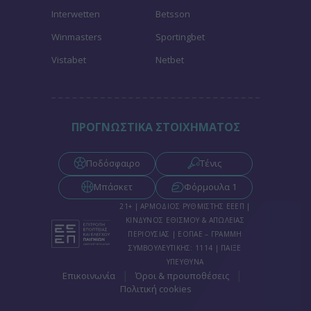
Interwetten
Betsson
Winmasters
Sportingbet
Vistabet
Netbet
ΠΡΟΓΝΩΣΤΙΚΑ ΣΤΟΙΧΗΜΑΤΟΣ
Ποδόσφαιρο
Τένις
Μπάσκετ
Φόρμουλα 1
21+ | ΑΡΜΟΔΙΟΣ ΡΥΘΜΙΣΤΗΣ ΕΕΕΠ |
ΚΙΝΔΥΝΟΣ ΕΘΙΣΜΟΥ & ΑΠΩΛΕΙΑΣ
ΠΕΡΙΟΥΣΙΑΣ | ΕΟΠΑΕ – ΓΡΑΜΜΗ
ΣΥΜΒΟΥΛΕΥΤΙΚΗΣ: 1114 | ΠΑΙΞΕ
ΥΠΕΥΘΥΝΑ
|
|
Επικοινωνία
Όροι & προυποθέσεις
Πολιτική cookies