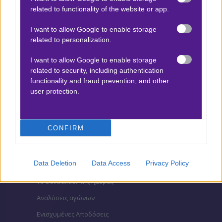
related to functionality of the website or app.
Βαθμολογίες Ελλάδα - Stoiximan
Super league
I want to allow Google to enable storage
Βαθμολογίες Aγγλία – Premier league
related to personalization.
Βαθμολογίες Γερμανίας – Bundesliga
I want to allow Google to enable storage
related to security, including authentication
Βαθμολογίες Ισπανίας- La liga
functionality and fraud prevention, and other
Βαθμολογίες Ιταλίας- Serie A
user protection.
Βαθμολογίες Γαλλίας-League 1
CONFIRM
ΣΤΟΙΧΗΜΑ
Data Deletion
Data Access
Privacy Policy
Κουπόνι στοιχήματος ΟΠΑΠ
To bet builder της ημέρας
Αναλύσεις αγώνων
Ενισχυμένες Αποδόσεις