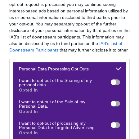
opt-out request is processed you may continue seeing
περιορισμένες λύσεις, ειδικά επιθετικά.
interest-based ads based on personal information utilized by
us or personal information disclosed to third parties prior to
Παρά την ψυχολογία από την πρόσφατη ανατροπή στο
your opt-out. You may separately opt-out of the further
πρωτάθλημα, οι γηπεδούχοι έχουν στραμμένο το μυαλό
disclosure of your personal information by third parties on the
και στη μάχη της παραμονής στο πρωτάθλημα, κάτι που
IAB’s list of downstream participants. This information may
also be disclosed by us to third parties on the
IAB’s List of
πιθανότατα θα φέρει διαχείριση δυνάμεων.
Downstream Participants
that may further disclose it to other
third parties.
Οι φιλοξενούμενοι, από την άλλη, δείχνουν
ανεβασμένοι και χωρίς ιδιαίτερη πίεση στο
Please note that this website/app uses one or more Google
Personal Data Processing Opt Outs
services and may gather and store information including but
πρωτάθλημα, γεγονός που τους επιτρέπει να
not limited to your visit or usage behaviour. You may click to
I want to opt-out of the Sharing of my
επικεντρωθούν πλήρως στην πρόκριση.
personal data.
grant or deny consent to Google and its third-party tags to
Opted In
use your data for below specified purposes in below Google
Καλή επιτυχία σε ό,τι και αν επιλέξετε. Όλο το
consent section.
I want to opt-out of the Sale of my
υπόλοιπο pre game και live παιχνίδι της ημέρας, θα
Personal Data.
Opted In
γίνει στο δωρεάν κανάλι μου στο Telegram, όπου
μπορείς να μπεις από
I want to opt-out of processing my
εδώ
.
Personal Data for Targeted Advertising.
Opted In
Δείτε με ένα κλικ τις καλύτερες προσφορές της ημέρας
!