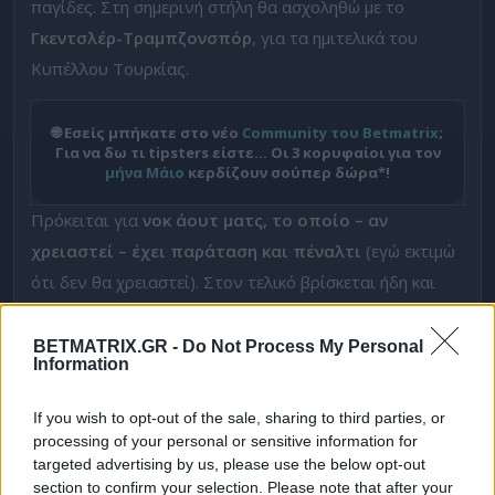
παγίδες. Στη σημερινή στήλη θα ασχοληθώ με το
Γκεντσλέρ-Τραμπζονσπόρ
, για τα ημιτελικά του
Κυπέλλου Τουρκίας.
🌐 Εσείς μπήκατε στο νέο
Community του Betmatrix
;
Για να δω τι tipsters είστε… Οι 3 κορυφαίοι για τον
μήνα Μάιο
κερδίζουν σούπερ δώρα*!
Πρόκειται για
νοκ άουτ ματς, το οποίο – αν
χρειαστεί – έχει παράταση και πέναλτι
(εγώ εκτιμώ
ότι δεν θα χρειαστεί). Στον τελικό βρίσκεται ήδη και
περιμένει, η Κόνιασπορ.
BETMATRIX.GR -
Do Not Process My Personal
Η Τραμπζονσπόρ μπαίνει στον ημιτελικό με ξεκάθαρο
Information
προβάδισμα, τόσο σε ποιότητα όσο και σε εμπειρία από
If you wish to opt-out of the sale, sharing to third parties, or
απαιτητικά νοκ-άουτ παιχνίδια. Το ρόστερ της δείχνει
processing of your personal or sensitive information for
πιο γεμάτο και διαθέσιμο, σε αντίθεση με τη Γκεντσλέρ
targeted advertising by us, please use the below opt-out
που αντιμετωπίζει ζητήματα απουσιών και έχει
section to confirm your selection. Please note that after your