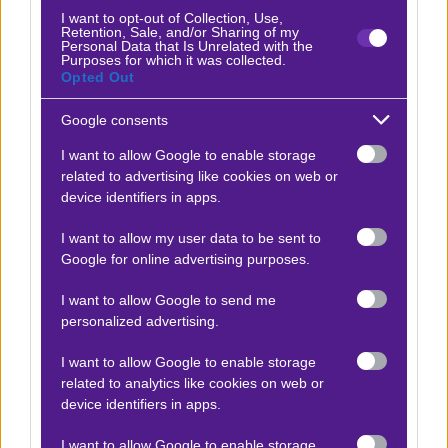
I want to opt-out of Collection, Use,
Retention, Sale, and/or Sharing of my
Personal Data that Is Unrelated with the
Purposes for which it was collected.
Opted Out
Ο Αντώνης Σουκαράς προτείνει:
Google consents
Γκεντσλερμπίρλιγκι - Τράμπζονσπορ
x12
+8.40
I want to allow Google to enable storage
|
Κύπελλο Τουρκίας
13.05.2026
20:30
related to advertising like cookies on web or
device identifiers in apps.
2
1.70
I want to allow my user data to be sent to
Google for online advertising purposes.
Αποτέλεσμα:
1-2
I want to allow Google to send me
personalized advertising.
Προσφορές*
I want to allow Google to enable storage
related to analytics like cookies on web or
device identifiers in apps.
ΒΑΘΜΟΛΟΓΙΕΣ
I want to allow Google to enable storage