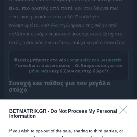
είναι πιο ορατός από ποτέ
. Δεν σου δείχνει πως
είναι ικανή να κάνει κάτι καλό. Παράλληλα,
ταλαιπωρείται καθ’ όλη τη διάρκεια της σεζόν από
πολλά και συνάμα σημαντικά μεσοαμυντικά ζητήματα.
Εκτός ο βασικός Σλικ (κίπερ), παίζει καιρό ο παγκτίτης.
🌐 Εσείς μπήκατε στο νέο
Community του Betmatrix
;
Για να δω τι tipsters είστε… Οι 3 κορυφαίοι για τον
μήνα Μάιο
κερδίζουν σούπερ δώρα*!
Συνοχή και πάθος για τον μεγάλο
στόχο
Έχει φτιάξει ένα καλοκουρδισμένο σύνολο ο τεχνικός
Κόσινατ. Η
Έσεν
είναι έτοιμη να πρωταγωνιστήσει.
BETMATRIX.GR -
Do Not Process My Personal
Information
Επικράτησε 1-0 (εντός) στο πρώτο ματς απέναντι στη
Γκρόιτερ, και πλέον βρίσκεται με το 1,5 πόδι στη
If you wish to opt-out of the sale, sharing to third parties, or
2.Bundesliga, κάτι που αποτέλεσε τον βασικό στόχο