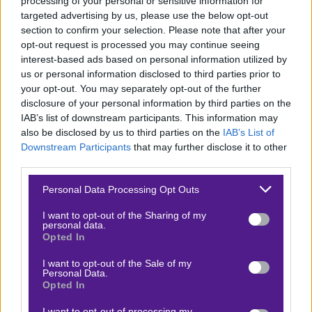
processing of your personal or sensitive information for
από την αρχή της σεζόν. Έπαιξε πολύ έξυπνα.
targeted advertising by us, please use the below opt-out
Έστησε
section to confirm your selection. Please note that after your
χαμηλό αμυντικό block και χτύπησε στο ανοικτό
opt-out request is processed you may continue seeing
γήπεδο
. Πήρε αυτό που ήθελε με άκρως επαγγελματικό
interest-based ads based on personal information utilized by
τρόπο.
us or personal information disclosed to third parties prior to
your opt-out. You may separately opt-out of the further
disclosure of your personal information by third parties on the
Πάνω-κάτω,
ίδια προσέγγιση
αναμένεται και σήμερα
IAB’s list of downstream participants. This information may
από πλευράς Έσεν. Να περάσει ο χρόνος, να κρατήσει
also be disclosed by us to third parties on the
IAB’s List of
μακριά από την εστία της τον αντίπαλο και να βρει
Downstream Participants
that may further disclose it to other
third parties.
χώρους στο ανοικτό γήπεδο για να χτυπήσει. Χαμόγελα
για τον
Μπρούμε
(εξτρέμ) που μπαίνει ενδεκάδα.
Please note that this website/app uses one or more Google
Personal Data Processing Opt Outs
services and may gather and store information including but
Θα είναι πιο δύσκολο απ’ όσο νομίζουν
not limited to your visit or usage behaviour. You may click to
I want to opt-out of the Sharing of my
personal data.
grant or deny consent to Google and its third-party tags to
Αμιγώς
Opted In
στοιχηματικά
, αξίζει να κοιτάξουμε στα δεξιά.
use your data for below specified purposes in below Google
Οι αγωνιστικές και ποιοτικές διαφορές τους δεν είναι
consent section.
I want to opt-out of the Sale of my
Personal Data.
μεγάλες. Η Έσεν
μπορεί κάλλιστα να πάρει αυτό
Opted In
που θέλει
και να φτάσει στην πολυπόθητη άνοδο.
I want to opt-out of processing my