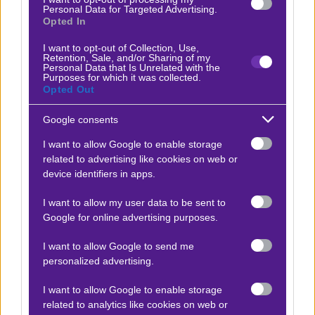
Πολλά τα ζητήματα στη Γκρόιτερ.
Είναι ομάδα που
Personal Data for Targeted Advertising.
Opted In
δεν μπορεί να παίξει ορθολογικά με τη μπάλα στα
πόδια
, και ο Κόσινερ κατά πάσα πιθανότητα θα της
I want to opt-out of Collection, Use,
Retention, Sale, and/or Sharing of my
δώσει ξανά την κατοχή.
Personal Data that Is Unrelated with the
Purposes for which it was collected.
Opted Out
Πολλές φορές, όταν η Γκρόιτερ επιτίθεται, μοιάζει σαν
να μην ξέρει τι θέλει να κάνει. Περιμένω δυνατό
Google consents
παιχνίδι από πλευράς φιλοξενούμενων, με αμυντική
I want to allow Google to enable storage
προσήλωση και σκληράδα στη μεσαία γραμμή.
related to advertising like cookies on web or
Παράλληλα, μπορεί άνετα να βρει γκολ είτε από
device identifiers in apps.
στατικό είτε στον ανοικτό χώρο
, ειδικά από τη
I want to allow my user data to be sent to
στιγμή που μπαίνει στο line-up ο πολύτιμος
Μπρούμε
Google for online advertising purposes.
(εξτρέμ).
I want to allow Google to send me
Επένδυση στο combo προβιβασμός Έσεν & under
personalized advertising.
5,5 σε απόδοση
1.75
στη
Stoiximan
, με 12 units
I want to allow Google to enable storage
stake ως επένδυση
.
related to analytics like cookies on web or