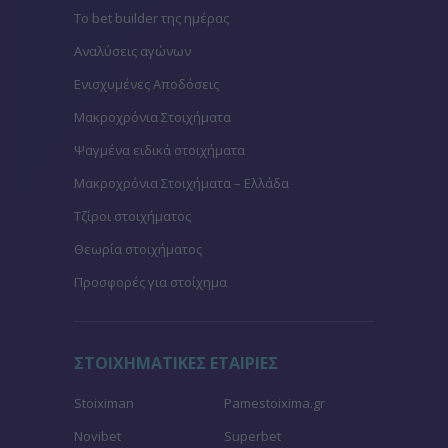
To bet builder της ημέρας
Αναλύσεις αγώνων
Ενισχυμένες Αποδόσεις
Μακροχρόνια Στοιχήματα
Ψαγμένα ειδικά στοιχήματα
Μακροχρόνια Στοιχήματα – Ελλάδα
Τζίροι στοιχήματος
Θεωρία στοιχήματος
Προσφορές για στοίχημα
ΣΤΟΙΧΗΜΑΤΙΚΕΣ ΕΤΑΙΡΙΕΣ
Stoiximan
Pamestoixima.gr
Novibet
Superbet