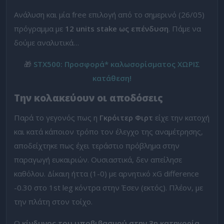
Ανάλυση και μία free επιλογή από το σημερινό (26/05)
πρόγραμμα με
12 units stake ως επένδυση
. Πάμε να
δούμε αναλυτικά…
🎁
STX500: Προσφορά* καλωσορίσματος ΧΩΡΙΣ
κατάθεση!
Την κολακεύουν οι αποδόσεις
Παρά το γεγονός πως η
Γκρόιτερ Φιρτ
είχε την κατοχή
και κατά κάποιον τρόπο τον έλεγχο της αναμέτρησης,
αποδείχτηκε πως έχει τεράστιο πρόβλημα στην
παραγωγή ευκαιριών. Ουσιαστικά, δεν απείλησε
καθόλου. Δίκαιη ήττα (1-0) με αρνητικό xG difference
-0.30 στο 1st leg κόντρα στην Έσεν (εκτός). Πλέον, με
την πλάτη στον τοίχο.
Ο
κίνδυνος του υποβιβασμού στην 3η κατηγορία