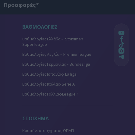
Προσφορές*
ΒΑΘΜΟΛΟΓΙΕΣ
Βαθμολογίες Ελλάδα - Stoiximan
Super league
Βαθμολογίες Aγγλία – Premier league
Βαθμολογίες Γερμανίας – Bundesliga
Βαθμολογίες Ισπανίας- La liga
Βαθμολογίες Ιταλίας- Serie A
Βαθμολογίες Γαλλίας-League 1
ΣΤΟΙΧΗΜΑ
Κουπόνι στοιχήματος ΟΠΑΠ