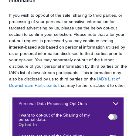
Information
σκορ. Οι παίκτες του Άκη Μάντζιο έβγαλαν
μαχητικότητα στο β’ ημίχρονο και πήραν εντέλει αυτό
If you wish to opt-out of the sale, sharing to third parties, or
που άξιζαν. Προφανώς και πρακτικά δεν προλαβαίνει
processing of your personal or sensitive information for
να κάνει τίποτα σπουδαίο βαθμολογικά.
Σε έξι
targeted advertising by us, please use the below opt-out
section to confirm your selection. Please note that after your
αναμετρήσεις μετράει μόλις μία νίκη
αλλά το γόητρο
opt-out request is processed you may continue seeing
είναι σημαντικός παράγοντος για να έλθει το όποιο
interest-based ads based on personal information utilized by
κίνητρο.
us or personal information disclosed to third parties prior to
your opt-out. You may separately opt-out of the further
disclosure of your personal information by third parties on the
Κανονικά με βασικότατη ενδεκάδα ο
Μάντζιος
. Εάν
IAB’s list of downstream participants. This information may
καθαρίσει από νωρίς, ενδέχεται να δώσει ευκαιρίες και
also be disclosed by us to third parties on the
IAB’s List of
σε παίκτες που δεν έχουν ιδιαίτερο χρόνο συμμετοχής.
Downstream Participants
that may further disclose it to other
third parties.
Αξίζει να γίνει αναφορά στα ποιοτικά φτερά που
διαθέτει με Τζιωνή και Λοϊζου.
Please note that this website/app uses one or more Google
Personal Data Processing Opt Outs
services and may gather and store information including but
Αξίζει το combo
not limited to your visit or usage behaviour. You may click to
I want to opt-out of the Sharing of my
personal data.
grant or deny consent to Google and its third-party tags to
Αμιγώς
στοιχηματικά
, κάνουμε λόγο για ομάδες με
Opted In
use your data for below specified purposes in below Google
τεράστιες ποιοτικές και τεχνικές διαφορές. Η Κύπρος
consent section.
I want to opt-out of the Sale of my