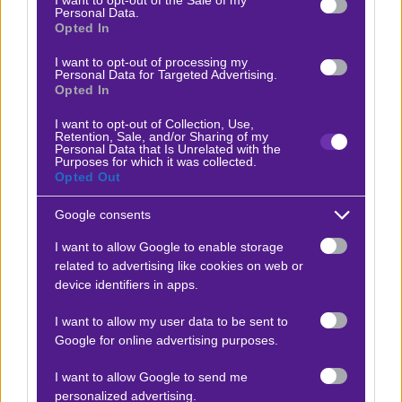
Personal Data.
θα επιδιώξει να καθαρίσει από νωρίς. Μια νίκη,
Opted In
σίγουρα θα κάνει καλό σε πολλά επίπεδα. Θα
I want to opt-out of processing my
επενδύσουμε στο
combo bet 2/2 & over 1,5 σε πολύ
Personal Data for Targeted Advertising.
Opted In
καλή απόδοση για τα δεδομένα
από τη
Stoiximan
,
στο
1.87
, καθώς οι Κύπριοι διαθέτουν την ποιότητα
I want to opt-out of Collection, Use,
Retention, Sale, and/or Sharing of my
για να κερδίσει ένα σύνολο αποτελούμενο κατά βάση
Personal Data that Is Unrelated with the
Purposes for which it was collected.
από ερασιτέχνες ποδοσφαιριστές. Πάμε στα δεξιά. Τα
Opted Out
-πιο- σπουδαία, στο συνδρομητικό κανάλι από νωρίς.
Google consents
I want to allow Google to enable storage
related to advertising like cookies on web or
Ο Θάνος Καλόγηρος προτείνει:
device identifiers in apps.
I want to allow my user data to be sent to
x10
Σαν Μαρίνο - Κύπρος
Google for online advertising purposes.
|
Προκριματικά Mundial Ευρώπης
12.10.2025
16:00
+8.70
I want to allow Google to send me
personalized advertising.