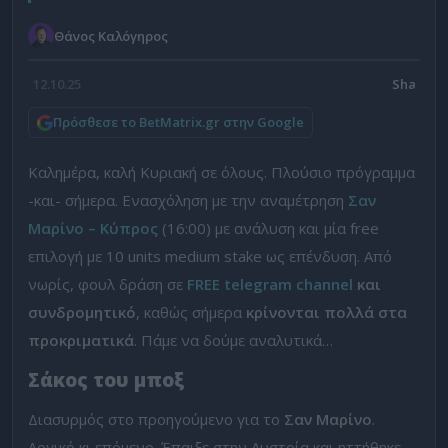
Θάνος Καλόγηρος
12.10.25
Πρόσθεσε το BetMatrix.gr στην Google
Καλημέρα, καλή Κυριακή σε όλους. Πλούσιο πρόγραμμα
-και- σήμερα. Ενασχόληση με την αναμέτρηση
Σαν
Μαρίνο – Κύπρος
(16:00) με ανάλυση και μία free
επιλογή με 10 units medium stake ως επένδυση. Από
νωρίς, φουλ δράση σε
FREE telegram channel
και
συνδρομητικό
, καθώς σήμερα
κρίνονται πολλά στα
προκριματικά
. Πάμε να δούμε αναλυτικά…
Σάκος του μποξ
Διασυρμός στο προηγούμενο για το
Σαν Μαρίνο
.
Λογικό κι επόμενο. Έπαιξε στην Αυστρία και ηττήθηκε