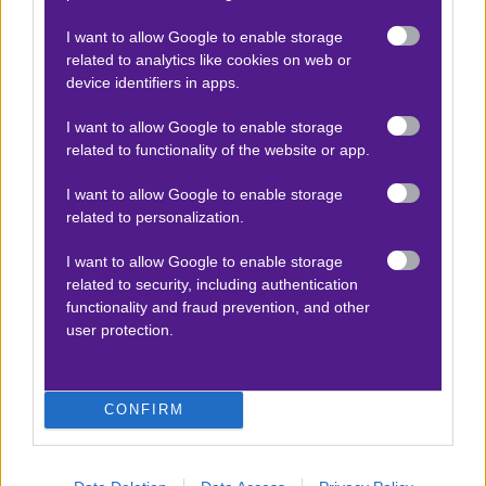
2/2 & Over 1,5
1.87
I want to allow Google to enable storage
related to analytics like cookies on web or
device identifiers in apps.
Αποτέλεσμα:
0-1 / 0-4
I want to allow Google to enable storage
related to functionality of the website or app.
Προσφορές*
I want to allow Google to enable storage
related to personalization.
ΒΑΘΜΟΛΟΓΙΕΣ
I want to allow Google to enable storage
related to security, including authentication
Βαθμολογίες Ελλάδα - Stoiximan
functionality and fraud prevention, and other
Super league
user protection.
Βαθμολογίες Aγγλία – Premier league
Βαθμολογίες Γερμανίας – Bundesliga
CONFIRM
Βαθμολογίες Ισπανίας- La liga
Βαθμολογίες Ιταλίας- Serie A