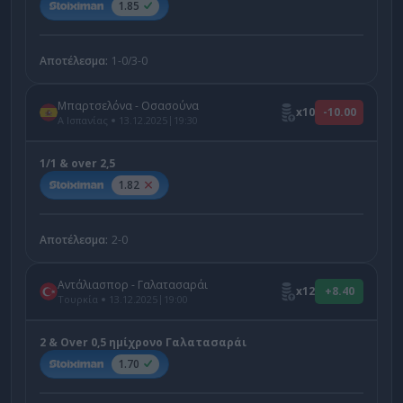
1.85
Αποτέλεσμα:
1-0/3-0
Μπαρτσελόνα - Οσασούνα
x10
-10.00
|
Α Ισπανίας
13.12.2025
19:30
1/1 & over 2,5
1.82
Αποτέλεσμα:
2-0
Αντάλιασπορ - Γαλατασαράι
x12
+8.40
|
Τουρκία
13.12.2025
19:00
2 & Over 0,5 ημίχρονο Γαλατασαράι
1.70