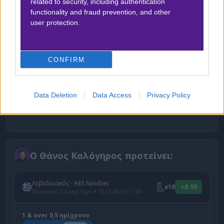
related to security, including authentication
functionality and fraud prevention, and other
user protection.
CONFIRM
Δείτε με ένα κλικ τις καλύτερες προσφορές* της
Data Deletion
Data Access
Privacy Policy
ημέρας
!
Ο Θάνος Καλόγηρος προτείνει:
Λεβαδειακός - ΑΕΛ Novibet
x10
+8.50
|
Stoiximan Σούπερ Λιγκ
13.12.2025
17:00
1 & over 0,5 ημίχρονο