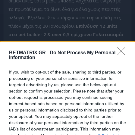
σημαντικές, έστω μέσω 24άδας. Ασχολείται ενεργά με
το πρωτάθλημα, τα δίνει όλα για όλα χωρίς περιττές
αλλαγές. Εξάλλου, δεν υπάρχουν και ευρωπαϊκά ματς
πλέον μέχρι τις 20 Ιανουαρίου.
Επένδυση 12 units
στο bet builder 2 & over 0,5 ημίχρονο Γαλατασαράι
σε απόδοση
1.70
, έστω και οριακά προκρινόμενο ως
σημείο.
BETMATRIX.GR -
Do Not Process My Personal
Information
Μπαρτσελόνα – Οσασούνα (19:30)
If you wish to opt-out of the sale, sharing to third parties, or
Αντιμετώπισε ορισμένα -μικρά- ζητήματα στο πρώτο
processing of your personal or sensitive information for
ημίχρονο κόντρα στην Άιντραχτ για το phase, αλλά στο
targeted advertising by us, please use the below opt-out
section to confirm your selection. Please note that after your
β’ μέρος μπήκε δυνατά πραγματοποιώντας την
opt-out request is processed you may continue seeing
ανατροπή. Η
Μπαρτσελόνα
επικράτησε 2-1 και
interest-based ads based on personal information utilized by
αναρριχήθηκε έτι περισσότερο βαθμολογικά. Πλέον,
us or personal information disclosed to third parties prior to
your opt-out. You may separately opt-out of the further
άμεση επιστροφή στα της La Liga. Εκεί χαμογελάει
disclosure of your personal information by third parties on the
ακόμη πιο πολύ. Με το πέρας 16 αγωνιστικών, το
IAB’s list of downstream participants. This information may
σύνολο του Χάνζι Φλικ βρίσκεται στο +4 από τη Ρεάλ