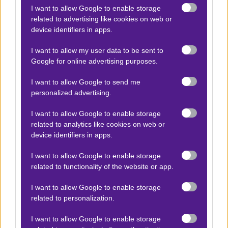
I want to allow Google to enable storage
που καλά κρατεί, δίνουν προβάδισμα στην έδρα.
related to advertising like cookies on web or
device identifiers in apps.
Αμιγώς στοιχηματικά,
ακολουθούμε την Μπάρτσα
που βάζει πλώρη για τη διατήρηση των
I want to allow my user data to be sent to
Google for online advertising purposes.
κεκτημένων
.
Επένδυση 10 units medium stake στο
bet builder 1/1 & over 2,5 σε απόδοση
1.82
.
I want to allow Google to send me
personalized advertising.
Τρία
σημεία
. Τα -πιο- σπουδαία, αποκλειστικά στο
συνδρομητικό
I want to allow Google to enable storage
. Καλό υπόλοιπο σε όλους, τα λέμε
related to analytics like cookies on web or
παράλληλα και στο
telegram channel
.
device identifiers in apps.
Βγήκε νέο επεισόδιο
Playbook
! Ακολούθησέ
I want to allow Google to enable storage
μας στο 🅾
𝐈𝐧𝐬𝐭𝐚𝐠𝐫𝐚𝐦
★ για να μη χάνεις
related to functionality of the website or app.
τίποτα!
I want to allow Google to enable storage
related to personalization.
I want to allow Google to enable storage