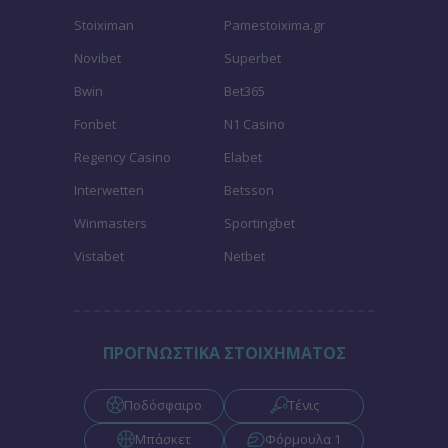
Stoiximan
Pamestoixima.gr
Novibet
Superbet
Bwin
Bet365
Fonbet
N1 Casino
Regency Casino
Elabet
Interwetten
Betsson
Winmasters
Sportingbet
Vistabet
Netbet
ΠΡΟΓΝΩΣΤΙΚΑ ΣΤΟΙΧΗΜΑΤΟΣ
Ποδόσφαιρο
Τένις
Μπάσκετ
Φόρμουλα 1