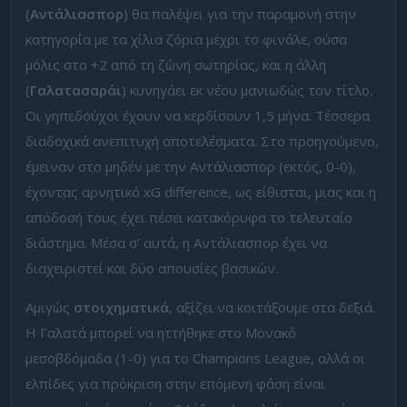
(
Αντάλιασπορ
) θα παλέψει για την παραμονή στην
κατηγορία με τα χίλια ζόρια μέχρι το φινάλε, ούσα
μόλις στο +2 από τη ζώνη σωτηρίας, και η άλλη
(
Γαλατασαράι
) κυνηγάει εκ νέου μανιωδώς τον τίτλο.
Οι γηπεδούχοι έχουν να κερδίσουν 1,5 μήνα. Τέσσερα
διαδοχικά ανεπιτυχή αποτελέσματα. Στο προηγούμενο,
έμειναν στο μηδέν με την Αντάλιασπορ (εκτός, 0-0),
έχοντας αρνητικό xG difference, ως είθισται, μιας και η
απόδοσή τους έχει πέσει κατακόρυφα το τελευταίο
διάστημα. Μέσα σ’ αυτά, η Αντάλιασπορ έχει να
διαχειριστεί και δύο απουσίες βασικών.
Αμιγώς
στοιχηματικά
, αξίζει να κοιτάξουμε στα δεξιά.
Η Γαλατά μπορεί να ηττήθηκε στο Μονακό
μεσοβδόμαδα (1-0) για το Champions League, αλλά οι
ελπίδες για πρόκριση στην επόμενη φάση είναι