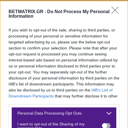
Μπεσίκτας
. Νίκες συνοδευόμενες από καλές
BETMATRIX.GR -
Do Not Process My Personal
εμφανίσεις. Προσπαθεί προϊόντος του χρόνου να βρει
Information
την ταυτότητά της με τον Γιαλτσίν στον πάγκο. Στο
προηγούμενο, επικράτησε 1-0 (εντός) της Καϊσέρισπορ
If you wish to opt-out of the sale, sharing to third parties, or
processing of your personal or sensitive information for
με γκολ του Τουρέ στο 95′ στην τελευταία φάση της
targeted advertising by us, please use the below opt-out
αναμέτρησης. Η αλήθεια είναι πως άξιζε να προηγηθεί
section to confirm your selection. Please note that after your
πιο νωρίς, καθώς έπιασε 2.00 συντελεστή στα xG,
opt-out request is processed you may continue seeing
interest-based ads based on personal information utilized by
έκανε 31 (9) σουτ και είχε 69% κατοχή. Κάνουμε λόγο
us or personal information disclosed to third parties prior to
για ολοκληρωτική εμφάνιση με απόλυτο κοντρόλ, όπου
your opt-out. You may separately opt-out of the further
της έλλειψε μόνο το -πιο- γρήγορο γκολ. Τέλος καλό,
disclosure of your personal information by third parties on the
IAB’s list of downstream participants. This information may
όλα καλά για τους «αετούς».
Πλέον, στοχεύουν
also be disclosed by us to third parties on the
IAB’s List of
ξεκάθαρα σε ευρεία νίκη
στο «Ταγίπ Ερντογάν».
Downstream Participants
that may further disclose it to other
third parties.
Πολλοί παίκτες της Μπεσίκτας, λόγω των καλών
Please note that this website/app uses one or more Google
Personal Data Processing Opt Outs
εμφανίσεων, έχουν προσελκύσει μεγάλα clubs, αλλά
services and may gather and store information including but
μέχρι στιγμής δεν υπάρχει κάποια επίσημη εξέλιξη.
not limited to your visit or usage behaviour. You may click to
I want to opt-out of the Sharing of my
personal data.