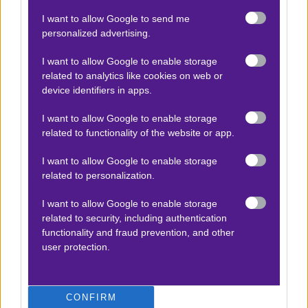
πίεσης.
I want to allow Google to send me
Προτιμούν συνήθως το
χαμηλό αμυντικό block για
personalized advertising.
ασφάλεια, αλλά ούτε εκεί ανταποκρίνονται καλά
.
I want to allow Google to enable storage
Εδώ δεν κατάφεραν στο φινάλε να κρατήσουν μακριά
related to analytics like cookies on web or
από την εστία τους την Κόνιασπορ στο προηγούμενο…
device identifiers in apps.
Αξίζει να επενδύσουμε 10 units medium stake στο
I want to allow Google to enable storage
related to functionality of the website or app.
combo 2 & over 1,5 & over 0,5 ht Μπεσίκτας σε
απόδοση 1.87 στην
Stoiximan
.
I want to allow Google to enable storage
related to personalization.
Τα -πιο- σπουδαία, αποκλειστικά στο
συνδρομητικό
I want to allow Google to enable storage
κανάλι. Καλό υπόλοιπο σε όλους.
related to security, including authentication
functionality and fraud prevention, and other
Δείτε με ένα κλικ τις καλύτερες προσφορές της ημέρας
!
user protection.
CONFIRM
Ο Θάνος Καλόγηρος προτείνει: