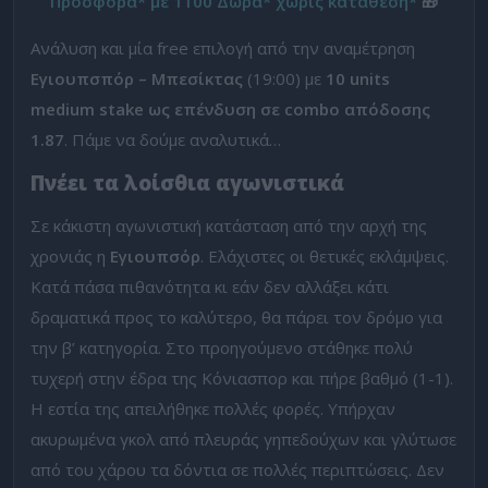
Προσφορά* με 1100 Δώρα* χωρίς κατάθεση*
🎁
Ανάλυση και μία free επιλογή από την αναμέτρηση
Εγιουπσπόρ – Μπεσίκτας
(19:00) με
10 units
medium stake ως επένδυση σε combo απόδοσης
1.87
. Πάμε να δούμε αναλυτικά…
Πνέει τα λοίσθια αγωνιστικά
Σε κάκιστη αγωνιστική κατάσταση από την αρχή της
χρονιάς η
Εγιουπσόρ
. Ελάχιστες οι θετικές εκλάμψεις.
Κατά πάσα πιθανότητα κι εάν δεν αλλάξει κάτι
δραματικά προς το καλύτερο, θα πάρει τον δρόμο για
την β’ κατηγορία. Στο προηγούμενο στάθηκε πολύ
τυχερή στην έδρα της Κόνιασπορ και πήρε βαθμό (1-1).
Η εστία της απειλήθηκε πολλές φορές. Υπήρχαν
ακυρωμένα γκολ από πλευράς γηπεδούχων και γλύτωσε
από του χάρου τα δόντια σε πολλές περιπτώσεις. Δεν