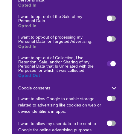
Αγωνιστικά,
λειτουργεί πολύ καλά επιθετικά με
grant or deny consent to Google and its third-party tags to
Opted In
use your data for below specified purposes in below Google
ρευστότητα και πλουραλισμό
, ιδίως με τους
consent section.
I want to opt-out of the Sale of my
Ράσιτσα – Τσέρνι στα φτερά της επίθεσης. Μόνο ο
Personal Data.
Opted In
Εντίνι (μέσος) θα λείψει. Στο κέντρο θα παίξουν οι
Κοκτσού – Τικνάζ, διατηρώντας τη χημεία στον άξονα.
I want to opt-out of processing my
Personal Data for Targeted Advertising.
Opted In
Απόλυτο κοντρόλ και 1.87
I want to opt-out of Collection, Use,
Αμιγώς
στοιχηματικά
, αξίζει να κοιτάξουμε
Retention, Sale, and/or Sharing of my
Personal Data that Is Unrelated with the
-ξεκάθαρα- στα δεξιά. Δεν μπορεί να τοποθετηθούν
Purposes for which it was collected.
Opted Out
στο ίδιο ζύγι οι ομάδες. Η Μπεσίκτας υπερτερεί σε όλα
και κατά πολύ. Κάνουμε λόγο για μια ομάδα που
Google consents
βρίσκεται σε φόρμα, παράγει ευκαιρίες με καλή
I want to allow Google to enable storage
συχνότητα, σκοράρει, έχει
εμπειρία, τεχνική,
related to advertising like cookies on web or
ταχύτητα
και τέλος, ξεκάθαρο και μεγάλο κίνητρο για
device identifiers in apps.
ευρωπαϊκό εισιτήριο. Οι γηπεδούχοι έχουν πολλά
I want to allow my user data to be sent to
προβλήματα. Δεν μπορούν να αντέξουν σε καταστάσεις
Google for online advertising purposes.