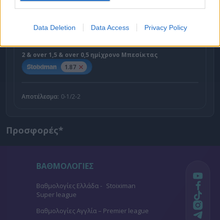
Εγιούπσπορ - Μπεσίκτας
x10
-10.00
Data Deletion
Data Access
Privacy Policy
|
Τουρκία
26.01.2026
19:00
2 & over 1,5 & over 0,5 ημίχρονο Μπεσίκτας
1.87
Αποτέλεσμα:
0-1/2-2
Προσφορές*
ΒΑΘΜΟΛΟΓΙΕΣ
Βαθμολογίες Ελλάδα - Stoiximan
Super league
Βαθμολογίες Aγγλία – Premier league