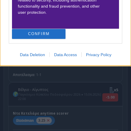
functionality and fraud prevention, and other
Ο Θάνος Καλόγηρος προτείνει:
user protection.
Βέλγιο - Αίγυπτος
x12
|
Παγκόσμιο Κύπελλο Ποδοσφαίρου 2026
15.06.2026
-12.00
CONFIRM
22:00
1
Data Deletion
Data Access
Privacy Policy
1.70
Αποτέλεσμα:
1-1
Βέλγιο - Αίγυπτος
x5
|
Παγκόσμιο Κύπελλο Ποδοσφαίρου 2026
15.06.2026
-5.00
22:00
Ντε Κετελάρε anytime scorer
3.25