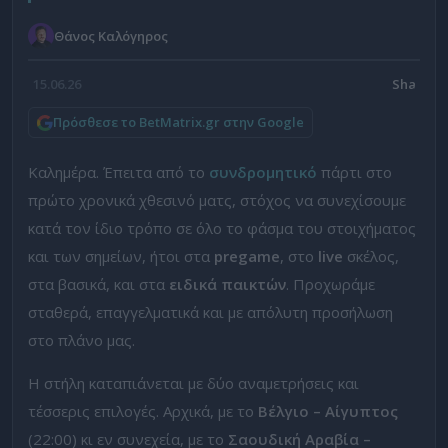
Θάνος Καλόγηρος
15.06.26
Πρόσθεσε το BetMatrix.gr στην Google
Καλημέρα. Έπειτα από το
συνδρομητικό
πάρτι στο
πρώτο χρονικά χθεσινό ματς, στόχος να συνεχίσουμε
κατά τον ίδιο τρόπο σε όλο το φάσμα του στοιχήματος
και των σημείων, ήτοι στα
pregame
, στο
live
σκέλος,
στα βασικά, και στα
ειδικά παικτών
. Προχωράμε
σταθερά, επαγγελματικά και με απόλυτη προσήλωση
στο πλάνο μας.
Η στήλη καταπιάνεται με δύο αναμετρήσεις και
τέσσερις επιλογές. Αρχικά, με το
Βέλγιο – Αίγυπτος
(22:00) κι εν συνεχεία, με το
Σαουδική Αραβία –