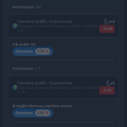
Αποτέλεσμα:
ΟΧΙ
Σαουδική Αραβία - Ουρουγουάη
x10
|
Παγκόσμιο Κύπελλο Ποδοσφαίρου 2026
16.06.2026
-10.00
01:00
2 & under 4,5
1.75
Αποτέλεσμα:
1-1
Σαουδική Αραβία - Ουρουγουάη
x5
|
Παγκόσμιο Κύπελλο Ποδοσφαίρου 2026
16.06.2026
-5.00
01:00
Ντάρβιν Νούνιες anytime scorer
2.32