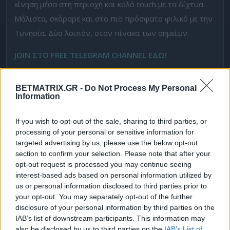
κίνηση μέσα στη περιοχή και καλό touch με τα δίχτυα.
Μάλιστα, σκόραρε και στο πιο πρόσφατο φιλικό με την
Τυνησία. Δύο λοιπόν, στον πίνακα των σημείων.
JOIN ΣΤΟ FREE TELEGRAM CHANNEL ΕΔΩ!
Σαουδική Αραβία – Ουρουγουάη (01:00)
BETMATRIX.GR -
Do Not Process My Personal
Με ελληνικό άρωμα η συγκεκριμένη αναμέτρηση, καθώς
Information
εκλέκτορας στη
Σαουδική Αραβία
είναι ο Γιώργος
If you wish to opt-out of the sale, sharing to third parties, or
Δώνης. Δεν πάει πολύς καιρός που ανέλαβε. Τον
processing of your personal or sensitive information for
επέλεξαν λόγω της καλής δουλειάς που έχει κάνει σε
targeted advertising by us, please use the below opt-out
ομάδες της χώρας, εδώ και χρόνια. Ξέρει καλά την
section to confirm your selection. Please note that after your
opt-out request is processed you may continue seeing
κουλτούρα τους και το πως σκέφτονται εκεί κάτω.
interest-based ads based on personal information utilized by
Όπως και να ‘χει, δεν έχει προλάβει να δουλέψει καλά
us or personal information disclosed to third parties prior to
με το συγκεκριμένο γκρουπ παικτών. Γενικά και ειδικά,
your opt-out. You may separately opt-out of the further
disclosure of your personal information by third parties on the
υπάρχει ένας προβληματισμός στην ομοσπονδία
IAB’s list of downstream participants. This information may
για την έλλειψη επιτυχιών
τα τελευταία χρόνια,
also be disclosed by us to third parties on the
IAB’s List of