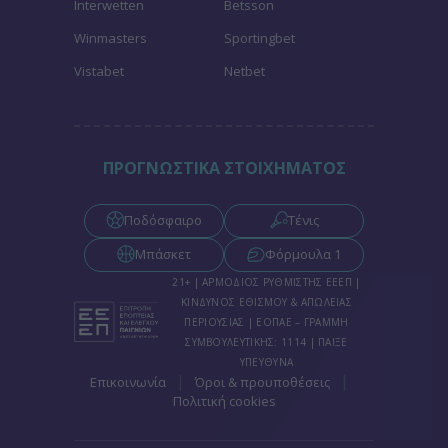
Interwetten
Betsson
Winmasters
Sportingbet
Vistabet
Netbet
ΠΡΟΓΝΩΣΤΙΚΑ ΣΤΟΙΧΗΜΑΤΟΣ
Ποδόσφαιρο
Τένις
Μπάσκετ
Φόρμουλα 1
21+ | ΑΡΜΟΔΙΟΣ ΡΥΘΜΙΣΤΗΣ ΕΕΕΠ |
ΚΙΝΔΥΝΟΣ ΕΘΙΣΜΟΥ & ΑΠΩΛΕΙΑΣ
ΠΕΡΙΟΥΣΙΑΣ | ΕΟΠΑΕ – ΓΡΑΜΜΗ
ΣΥΜΒΟΥΛΕΥΤΙΚΗΣ: 1114 | ΠΑΙΞΕ
ΥΠΕΥΘΥΝΑ
|
|
Επικοινωνία
Όροι & προυποθέσεις
Πολιτική cookies