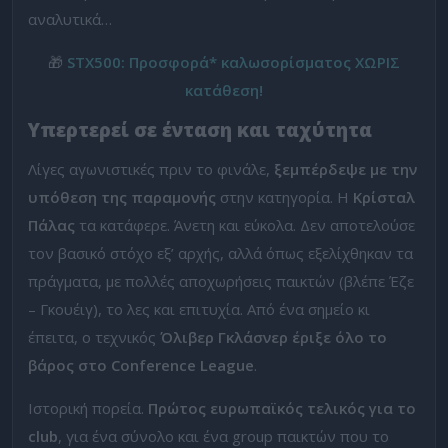
αναλυτικά…
🎁
STX500: Προσφορά* καλωσορίσματος ΧΩΡΙΣ
κατάθεση!
Υπερτερεί σε ένταση και ταχύτητα
Λίγες αγωνιστικές πριν το φινάλε,
ξεμπέρδεψε με την
υπόθεση της παραμονής
στην κατηγορία. Η
Κρίσταλ
Πάλας
τα κατάφερε. Άνετη και εύκολα. Δεν αποτελούσε
τον βασικό στόχο εξ’ αρχής, αλλά όπως εξελίχθηκαν τα
πράγματα, με πολλές αποχωρήσεις παικτών (βλέπε Έζε
– Γκουέιγ), το λες και επιτυχία. Από ένα σημείο κι
έπειτα, ο τεχνικός
Όλιβερ Γκλάσνερ έριξε όλο το
βάρος στο Conference League
.
Ιστορική πορεία.
Πρώτος ευρωπαϊκός τελικός για το
club
, για ένα σύνολο και ένα group παικτών που το