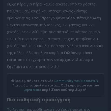
άξιζε πέρα για πέρα, καθώς αρκετοί από το ρόστερ
παίζουν μαζί καιρό και υπάρχει καλός δείκτης
ομοιογένειας. Στον προηγούμενο γύρο, πέταξε έξω τη
Σαχτάρ Ντόνετσκ με δύο νίκες, 3-1 (εκτός) και 2-1
(εντός). Δεν κινδύνεψε, ουσιαστικά, σε κάποιο σημείο.
Στο τελευταίο για την Premier League, ηττήθηκε 2-1
(εντός) από τη συμπολίτισσα Άρσεναλ στο mini ντέρμπι
της πόλης. Εδώ και λίγο καιρό,
ο Γκλάσνερ κάνει
rotation
στα εγχώρια.
Δεν υπάρχουν ιδιαίτερα
ζητήματα
στο ιατρικό δελτίο.
🌐 Εσείς μπήκατε στο νέο
Community του Betmatrix
;
Για να δω τι tipsters είστε… Οι 3 κορυφαίοι για τον
μήνα Μάιο
κερδίζουν σούπερ δώρα*!
Πιο παθητική προσέγγιση
Το λες και παραμύθι αυτό που ζούνε φέτος στο