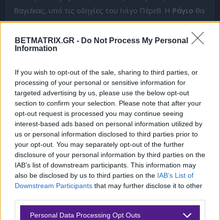
Βαγιέκας, υπό τις οδηγίες του Ινίγο Πέρεθ. Η
Ράγιο
θα
παίξει -κι αυτή- τον πρώτο ευρωπαϊκό τελικό της
ιστορίας της. Το κίνητρο και η θέληση είναι μεγάλη.
BETMATRIX.GR -
Do Not Process My Personal
Information
Όπως και η προσμονή. Φέτος, στη La Liga, έγινε ένας
χαμός. Δύο αγωνιστικές πριν το φινάλε, ο 18ος, είχε
If you wish to opt-out of the sale, sharing to third parties, or
μαθηματικές ελπίδες να λάβει ευρωπαϊκό εισιτήριο (!!).
processing of your personal or sensitive information for
Η Ράγιο με ρελάνς στο φινάλε, τερμάτισε 8η (!!) από
targeted advertising by us, please use the below opt-out
section to confirm your selection. Please note that after your
εκεί που μέσα Απριλίου
την διακατείχε το άγχος για
opt-out request is processed you may continue seeing
τη σωτηρία
. Τέλος καλό, όλα καλά για το γαλατικό
interest-based ads based on personal information utilized by
χωριό του Βάσκου, Ινίγο Πέρεθ.
us or personal information disclosed to third parties prior to
your opt-out. You may separately opt-out of the further
Παρένθεση. Τον θέλουν πολλές ομάδες για τη νέα
disclosure of your personal information by third parties on the
IAB’s list of downstream participants. This information may
σεζόν,
κυρίως εντός Ισπανίας
. Τελευταία ήττα της
also be disclosed by us to third parties on the
IAB’s List of
Ράγιο;
Στη ρεβάνς με την ΑΕΚ στην OPAP Arena
, εκεί
Downstream Participants
that may further disclose it to other
όπου ναι μεν έχασε 3-1, αλλά προκρίθηκε. Μικρό το
third parties.
κακό για την ίδια. Ούτε που θα καταγραφεί σαν
Please note that this website/app uses one or more Google
Personal Data Processing Opt Outs