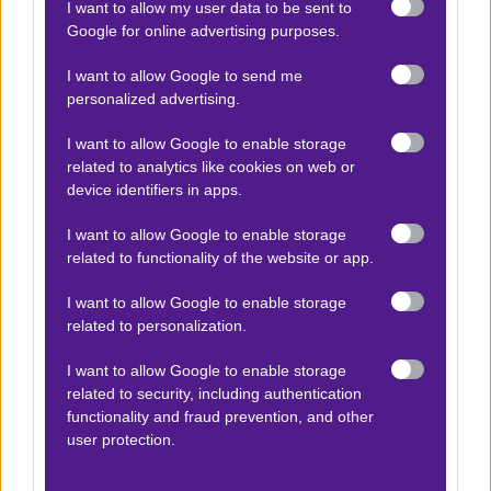
I want to allow my user data to be sent to
πως είχε
λίγο πιο βατό -πάντα θεωρητικά-
Google for online advertising purposes.
μονοπάτι
, με εξαίρεση τα ημιτελικά. Η Πάλας έχει
I want to allow Google to send me
μεγάλη έφεση στα στατικά. Και καλούς εκτελεστές, αλλά
personalized advertising.
και πολύ καλά plays εντός της περιοχής, ενώ
παράλληλα, το σύνολο του Πέρεθ ταλαιπωρείται στο
I want to allow Google to enable storage
related to analytics like cookies on web or
εν λόγω σκέλος. Για όλα τα παραπάνω, συν τη
device identifiers in apps.
μεγαλύτερη εμπειρία ορισμένων μονάδων (Ματετά,
Σαρ, Πίνο), δίνω προβάδισμα στην Πάλας.
I want to allow Google to enable storage
related to functionality of the website or app.
Αξίζει να επενδύσουμε 10 units medium stake στον
I want to allow Google to enable storage
άσο σε απόδοση 1.95
.
related to personalization.
Τα -πιο- σπουδαία, με
value ειδικά στοιχήματα
,
I want to allow Google to enable storage
αποκλειστικά
στο
συνδρομητικό
κανάλι. Καλό
related to security, including authentication
functionality and fraud prevention, and other
υπόλοιπο σε όλους.
user protection.
Δείτε με ένα κλικ τις καλύτερες προσφορές της ημέρας
!