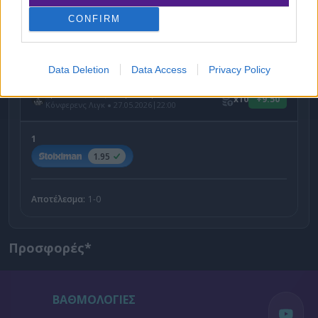
CONFIRM
Ο Θάνος Καλόγηρος προτείνει:
Data Deletion
Data Access
Privacy Policy
Κρίσταλ Πάλας - Ράγιο Βαγιεκάνο
x10
+9.50
|
Κόνφερενς Λιγκ
27.05.2026
22:00
1
1.95
Αποτέλεσμα:
1-0
Προσφορές*
ΒΑΘΜΟΛΟΓΙΕΣ