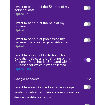
αποτυχία. Στα ημιτελικά, απέκλεισε το δυνατό
services and may gather and store information including but
not limited to your visit or usage behaviour. You may click to
I want to opt-out of the Sharing of my
Στρασβούργο με δύο νίκες, ούσα οριακά καλύτερη.
personal data.
grant or deny consent to Google and its third-party tags to
Opted In
use your data for below specified purposes in below Google
Καταπίνουν πολλά χιλιόμετρα
consent section.
I want to opt-out of the Sale of my
Personal Data.
Αμιγώς
στοιχηματικά
, αξίζει να κοιτάξουμε -τυπικά-
Opted In
στα αριστερά. Θεωρώ πως υπάρχει εμφανής διαφορά
I want to opt-out of processing my
ποιότητας, ενέργειας και ταλέντου ανάμεσά τους. Η
Personal Data for Targeted Advertising.
Opted In
Κρίσταλ Πάλας, ως ομάδα Premier League, έχει ένα
κράμα εμπειρίας, σκληράδας και καλής συνολικής
I want to opt-out of Collection, Use,
Retention, Sale, and/or Sharing of my
τεχνικής σε όλες τις ζώνες. Μοιάζει μια καλά
Personal Data that Is Unrelated with the
Purposes for which it was collected.
κουρδισμένη μηχανή. Ο Γκλάσνερ είναι πολύ
Opted Out
απαιτητικός προπονητής, τα θέλει όλα στην εντέλεια.
Google consents
Και μέχρι στιγμής του βγαίνει.
I want to allow Google to enable storage
Η Ράγιο
σίγουρα δεν αποτελεί φωτοβολίδα
.
related to advertising like cookies on web or
Υπάρχει πολλή δουλεία στο background.
Της αξίζουν
device identifiers in apps.
τα εύσημα που έφτασε ως εδώ
, παρά το γεγονός