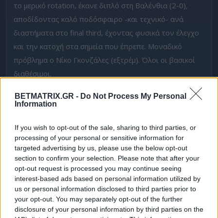
το μερικό rotation, έκανε διπλό στη Βαλένθια (2-0),
αποδίδοντας καλό ποδόσφαιρο -και τεχνικό- ανά
διαστήματα στο final third, έχοντας φυσικά τον έλεγχο
και την κατοχή στα σημεία που έπρεπε. Μοναδικό
πρόβλημα ο Νίκο Γκονζάλες (εξτρέμ). Όλοι οι βασικοί
διαθέσιμοι.
Για το κόλπο γκρόσο
BETMATRIX.GR -
Do Not Process My Personal
Information
Αμιγώς
στοιχηματικά
, αξίζει να κοιτάξουμε στη
κόντρα. Η Ατλέτικο Μαδρίτης, μέσω της σκληράδας και
If you wish to opt-out of the sale, sharing to third parties, or
processing of your personal or sensitive information for
της καλής χημείας, υπερκαλύπτει την όποια διαφορά
targeted advertising by us, please use the below opt-out
στην ποιότητα και στην τεχνική, σε ορισμένες θέσεις.
section to confirm your selection. Please note that after your
Αποτελεί team on a mission. Έχει ξεκάθαρο στόχο τον
opt-out request is processed you may continue seeing
interest-based ads based on personal information utilized by
3ο τελικό Champions League επί εποχής Σιμεόνε, και
us or personal information disclosed to third parties prior to
δείχνει πως διαθέτει όλα τα απαραίτητα στοιχεία για
your opt-out. You may separately opt-out of the further
να το πετύχει και να γράψει ιστορία, καθώς θα είναι η
disclosure of your personal information by third parties on the