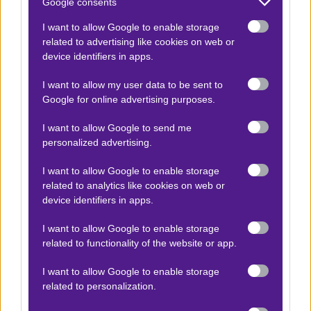
Google consents
Χούλιαν Άλβαρες
.
I want to allow Google to enable storage
related to advertising like cookies on web or
Αξίζει να επενδύσουμε σε δύο σημεία 10 units + 5
device identifiers in apps.
units. Το πρώτο, το Χ2 της Ατλέτικο σε value
απόδοση
2.42
στη
Stoiximan
και το δεύτερο, η
I want to allow my user data to be sent to
Google for online advertising purposes.
πρόκρισή της, στο
3.25
.
I want to allow Google to send me
Τα -πιο- σπουδαία αποκλειστικά στο
συνδρομητικό
personalized advertising.
κανάλι. Καλό υπόλοιπο σε όλους.
I want to allow Google to enable storage
Βγήκε νέο επεισόδιο
Playbook
! Ακολούθησέ
related to analytics like cookies on web or
μας στο 🅾
𝐈𝐧𝐬𝐭𝐚𝐠𝐫𝐚𝐦
★ για να μη χάνεις
device identifiers in apps.
τίποτα!
I want to allow Google to enable storage
related to functionality of the website or app.
I want to allow Google to enable storage
related to personalization.