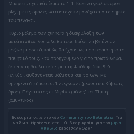
Μαδρίτη, σχετικά δίκαιο το 1-1. Κανένα γκολ σε open
play, με τις ομάδες να ευστοχούν μονάχα από το σημείο
του πέναλτι.
Κύριο μέλημα των gunners
η διαφύλαξη των
μετόπισθεν
. Δύσκολα θα τους δούμε να βγαίνουν
μαζικά μπροστά, καθώς θα έχουν ως προτεραιότητα το
παθητικό τους. Στο προηγούμενο για το πρωτάθλημα,
έκαναν τη δουλειά κόντρα στη Φούλαμ. Νίκη 3-0
(εντός),
αυξάνοντας μάλιστα και το G/A
. Με
ορισμένα ζητήματα οι Έντεγκαρντ (μέσος) και Χάβερτς
(φορ). Πάγια εκτός οι Μερίνο (μέσος) και Τίμπερ
(αμυντικός).
Εσείς μπήκατε στο νέο
Community του Betmatrix
; Για
να δω τι tipsters είστε… Οι 3 κορυφαίοι για τον
μήνα
Απρίλιο
κέρδισαν δώρα*!