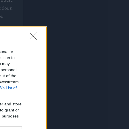
ουσίες
κ άουτ.
ου
 Σε
sonal or
ρυφή. Το
ection to
γονός
ou may
 personal
υ
out of the
 downstream
B’s List of
ός, 1-
 της.
er and store
to grant or
ιράματα
ed purposes
ει