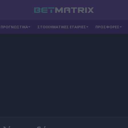
ΠΡΟΓΝΩΣΤΙΚΑ
ΣΤΟΙΧΗΜΑΤΙΚΕΣ ΕΤΑΙΡΙΕΣ
ΠΡΟΣΦΟΡΕΣ