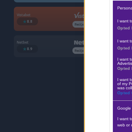
επιλογέ
Persona
Ευέλι
Vistabet
I want t
8.8
Παίξε νόμιμα
Αμιγώς
Opted 
πλήρως 
I want t
Netbet
έχει απ
Opted 
8.9
μπροστά
Παίξε νόμιμα
τη βρει
I want 
Advertis
ποσότητ
Opted 
καθώς κ
I want t
της σεζ
of my P
was col
Opted 
Παρά τη
ανακάμ
Google 
φεύγει 
I want t
ούτε στ
web or d
είναι ι