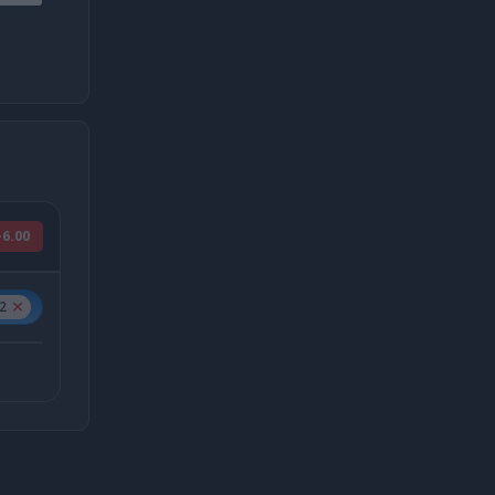
-6.00
2