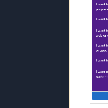
I want t
Αξίζει 
purpose
1.82
.
I want 
Τα -πιο
I want t
όλους.
web or d
Βγήκε
I want t
𝐈𝐧𝐬𝐭𝐚
or app.
I want t
I want t
authenti