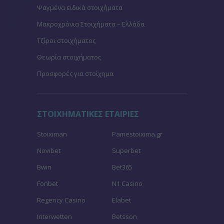
Ψαγμένα ειδικά στοιχήματα
Μακροχρόνια Στοιχήματα – Ελλάδα
Τζίροι στοιχήματος
Θεωρία στοιχήματος
Προσφορές για στοίχημα
ΣΤΟΙΧΗΜΑΤΙΚΕΣ ΕΤΑΙΡΙΕΣ
Stoiximan
Pamestoixima.gr
Novibet
Superbet
Bwin
Bet365
Fonbet
N1 Casino
Regency Casino
Elabet
Interwetten
Betsson