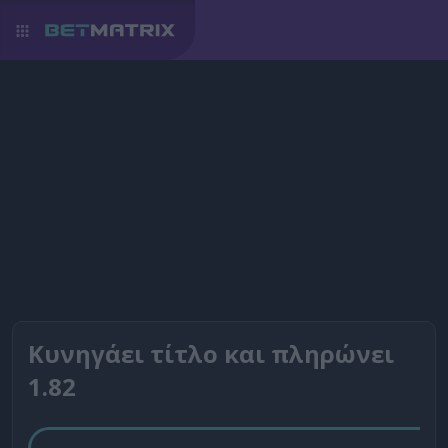
Κυνηγάει τίτλο και πληρώνει
1.82