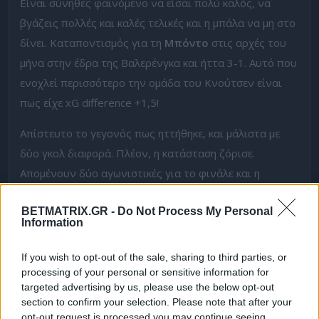
Είναι σύνηθες φαινόμενο να είσαι πολύ καλός, να
βγάζεις πολλές και καλές τελικές και η μπάλα να μη στο
δίνει. Καταποντισμός για τη
Μπόντο
στις αρχές του
μήνα στην έδρα της Βαλερένγκα και ήττα 3-1. Αυτό που
ενοχλεί περισσότερο την ομάδα του Κνούτσεν είναι
πως είχε xG difference +1,5!
Απίστευτο το γεγονός πως ηττήθηκε, και μάλιστα με
δύο γκολ διαφορά. Πλέον, η κατάσταση ζόρισε.
Απομένουν δύο αγωνιστικές για το φινάλε και η
Μπόντο ψάχνει δίχως διαπραγμάτευση το δικό της
BETMATRIX.GR -
Do Not Process My Personal
απόλυτο (2/2) κι ένα στραβοπάτημα της Βίκινγκ στα
Information
ματς που έχει με Φρέντρικσταντ (εκτός) και
Βαλερένγκα (εντός). Αγωνιστικά, η Μπόντο υπερέχει
If you wish to opt-out of the sale, sharing to third parties, or
πολύ της Όσλο, δεν μπαίνει σε συζήτηση. Φιλοξενεί τη
processing of your personal or sensitive information for
targeted advertising by us, please use the below opt-out
Γιουβέντους την προσεχή Τρίτη (25/11) για το
section to confirm your selection. Please note that after your
Champions League. Δεν υπάρχουν απουσίες που να
opt-out request is processed you may continue seeing