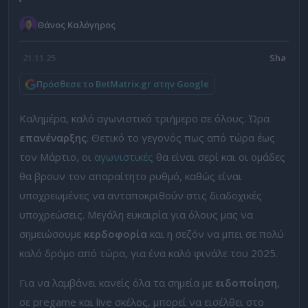
Θάνος Καλόγηρος
21.11.25
Πρόσθεσε το BetMatrix.gr στην Google
Καλημέρα, καλό αγωνιστικό τριήμερο σε όλους. Ώρα
επανέναρξης
. Θετικό το γεγονός πως από τώρα έως
τον Μάρτιο, οι
αγωνιστικές
θα είναι σερί και οι ομάδες
θα βρουν τον απαραίτητο ρυθμό, καθώς είναι
υποχρεωμένες να ανταποκριθούν στις διαδοχικές
υποχρεώσεις. Μεγάλη ευκαιρία για όλους μας να
σημειώσουμε
κερδοφορία
και η σεζόν να μπει σε πολύ
καλό δρόμο από τώρα, για ένα καλό φινάλε του 2025.
Για να λαμβάνει κανείς όλα τα σημεία με
ειδοποίηση
,
σε pregame και live σκέλος, μπορεί να εισέλθει στο