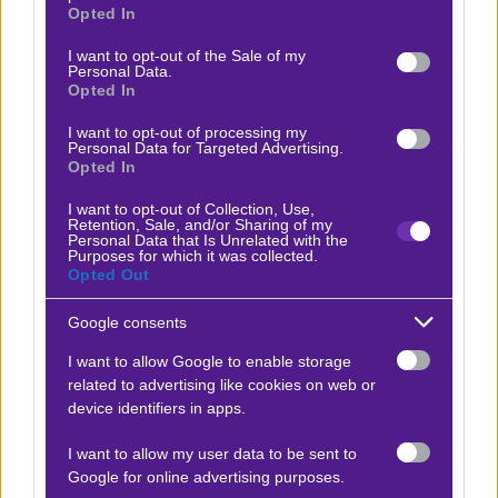
grant or deny consent to Google and its third-party tags to
Opted In
Ανγκελόφσκι κατά πάσα πιθανότητα
θα παίξει με
use your data for below specified purposes in below Google
consent section.
συντηρητικό πλάνο
. Ο Εθνικός, πήρε πολύ χαμηλό
I want to opt-out of the Sale of my
Personal Data.
βαθμό στο τελευταίο μακριά από την έδρα του.
Τριάρα
Opted In
από τον Άρη στη Λεμεσό (3-0) στο ρελαντί
.
I want to opt-out of processing my
Υπάρχουν πολλά πράγματα προς βελτίωση παρά τον
Personal Data for Targeted Advertising.
Opted In
θετικό απολογισμό 3-2-1 στην πρώτη εξάδα
αναμετρήσεων. Αμφίβολος ο πολύτιμος Σααντί (μέσος),
I want to opt-out of Collection, Use,
Retention, Sale, and/or Sharing of my
κι ακόμη τρεις σημαντικοί μετά τη διακοπή.
Personal Data that Is Unrelated with the
Purposes for which it was collected.
Opted Out
Βάσεις από νωρίς για να τελειώσει τη
δουλειά
Google consents
Αμιγώς στοιχηματικά, όπως αναφέρθηκε και στην
I want to allow Google to enable storage
παράγραφο της Πάφου
, ο Καρσέδο θα δώσει σαφή
related to advertising like cookies on web or
device identifiers in apps.
οδηγία για pressing και κυριαρχία από νωρίς
. Θα
επιδιώξει να κλείσει τον Εθνικό στα καρέ του, να
I want to allow my user data to be sent to
προχωρήσει σε παραγωγή -καλών- ευκαιριών και
Google for online advertising purposes.