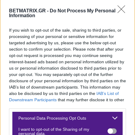
στην πρώτη θέση της βαθμολογίας με
4/4 σερί νίκες
BETMATRIX.GR -
Do Not Process My Personal
και 11 γκολ στο ενεργητικό ήτοι κάτι λιγότερο από
Information
3 γκολ Μ.Ο ανά ματς
στην επίθεσή της.
If you wish to opt-out of the sale, sharing to third parties, or
Ερωτηματικά ως προς το fitness
processing of your personal or sensitive information for
targeted advertising by us, please use the below opt-out
Υποδέχτηκε τον Διγενή στο προηγούμενο, πριν τη
section to confirm your selection. Please note that after your
διακοπή, και επικράτησε 1-0 (εντός), με τον Σκοπιανό
opt-out request is processed you may continue seeing
τεχνικός Ανγκελόφσκι να κάνει νικηφόρο ντεμπούτο.
interest-based ads based on personal information utilized by
us or personal information disclosed to third parties prior to
Δεν ήταν καλύτερος ο
Εθνικός
. Δέχτηκε πολλές φάσεις,
your opt-out. You may separately opt-out of the further
δεν μπόρεσε να ακολουθήσει στα τρεξίματα
και
disclosure of your personal information by third parties on the
σκόραρε στο τελευταίο 20λεπτο παίρνοντας -και
IAB’s list of downstream participants. This information may
also be disclosed by us to third parties on the
IAB’s List of
κρατώντας- το προβάδισμα μέχρι το φινάλε. Δύσκολα
Downstream Participants
that may further disclose it to other
θα τον πάει η μπάλα κατά τον ίδιο τρόπο. Η αποστολή
third parties.
στην Πάφο είναι εκ των πραγμάτων «ματς εκτός
Please note that this website/app uses one or more Google
Personal Data Processing Opt Outs
προγράμματος».
services and may gather and store information including but
not limited to your visit or usage behaviour. You may click to
I want to opt-out of the Sharing of my
Δεν συγκρίνονται μεταξύ τους σε κανέναν τομέα. Ο
personal data.