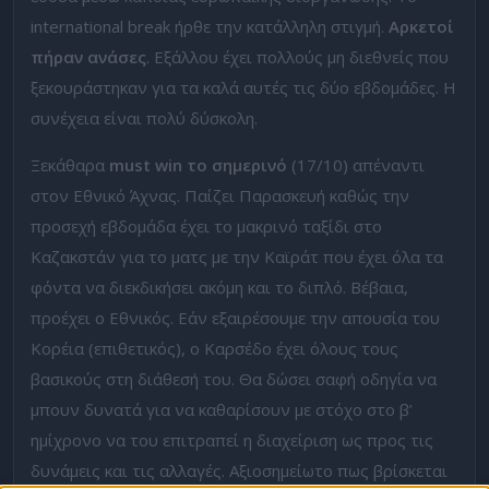
international break ήρθε την κατάλληλη στιγμή.
Αρκετοί
πήραν ανάσες
. Εξάλλου έχει πολλούς μη διεθνείς που
ξεκουράστηκαν για τα καλά αυτές τις δύο εβδομάδες. Η
συνέχεια είναι πολύ δύσκολη.
Ξεκάθαρα
must win το σημερινό
(17/10) απέναντι
στον Εθνικό Άχνας. Παίζει Παρασκευή καθώς την
προσεχή εβδομάδα έχει το μακρινό ταξίδι στο
Καζακστάν για το ματς με την Καϊράτ που έχει όλα τα
φόντα να διεκδικήσει ακόμη και το διπλό. Βέβαια,
προέχει ο Εθνικός. Εάν εξαιρέσουμε την απουσία του
Κορέια (επιθετικός), ο Καρσέδο έχει όλους τους
βασικούς στη διάθεσή του. Θα δώσει σαφή οδηγία να
μπουν δυνατά για να καθαρίσουν με στόχο στο β’
ημίχρονο να του επιτραπεί η διαχείριση ως προς τις
δυνάμεις και τις αλλαγές. Αξιοσημείωτο πως βρίσκεται