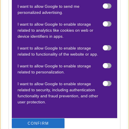
συνάμα σκορ. Στόχος, να κάνει ένα καλό 60λεπτο για
I want to allow Google to send me
να πάρουν ανάσες αρκετοί βασικοί στο β’ ημίχρονο.
personalized advertising.
Σίγουρα η υπόθεση δεν θα είναι ιδιαίτερα εύκολη
,
I want to allow Google to enable storage
related to analytics like cookies on web or
αλλά ο Εθνικός δεν πείθει αμυντικά
και οι
device identifiers in apps.
γηπεδούχοι υπερτερούν σε όλους τους καταλυτικούς
τομείς.
I want to allow Google to enable storage
related to functionality of the website or app.
Αγορά στο σημείο
1/1 σε απόδοση
1.85
στην
I want to allow Google to enable storage
Stoiximan
με 10 units medium stake ως επένδυση
.
related to personalization.
Και τα -πιο- σπουδαία, απευθείας στο
συνδρομητικό
κανάλι
. Καλό υπόλοιπο σε όλους.
I want to allow Google to enable storage
related to security, including authentication
Δείτε με ένα κλικ τις καλύτερες προσφορές της ημέρας
!
functionality and fraud prevention, and other
user protection.
Ο Θάνος Καλόγηρος προτείνει:
CONFIRM