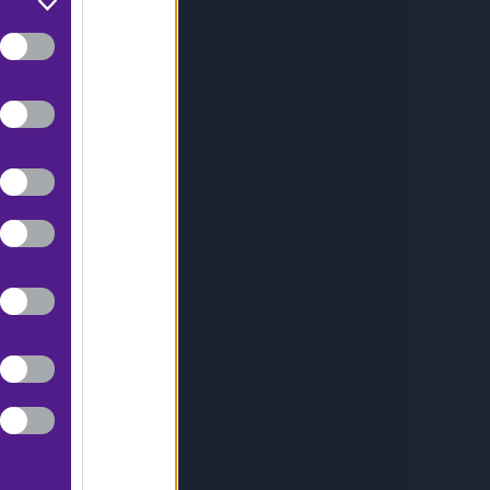
ν και
ταν η
στεί
ο
 ίδιο
ηση
ν σφυγμό
αι όλους
ει να
ίδουν
k,
,