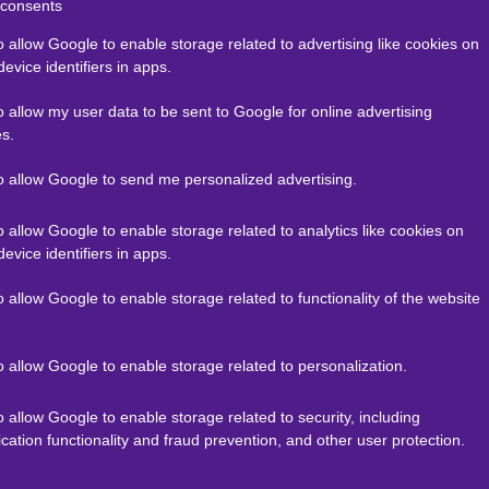
consents
να γυρίσει ο κόσμος ανάποδα για να κινδυνέψει βαθμολογικά, α
πει να το αποκλείουμε. Ο τελευταίος από το big-3 που έπαιξε ή
o allow Google to enable storage related to advertising like cookies on
evice identifiers in apps.
ας, εκεί όπου
ηττήθηκε στη Πόλη 2-1
(εκτός). Έχει να διαχειρι
ουσίες στο κέντρο
, γεγονός που έχει δυσκολέψει το τελευταί
o allow my user data to be sent to Google for online advertising
α τον τεχνικό Ντιαγιαντίν. Εκτός ο έμπειρος Ετέμπο (μέσος), το
s.
ιαμπού (μέσος).
to allow Google to send me personalized advertising.
όληση μόνο με την επίθεσή της
o allow Google to enable storage related to analytics like cookies on
στοιχηματικά
, αξίζει να κοιτάξουμε στα αριστερά, με ενασχόλ
evice identifiers in apps.
στικά με την επίθεση της Φενέρμπαχτσε. Τα «καναρίνια» έχου
o allow Google to enable storage related to functionality of the website
. Η αιχμή του δόρατος λειτουργεί πολύ καλά με τον Ταλίσκα κ
ριφερειακούς γύρω του. Επιπλέον, το τελευταίο διάστημα δείχν
o allow Google to enable storage related to personalization.
λύ ανεβασμένο κέντρο, τόσο ο Γκεντουζί όσο και ο Φρεντ αποδ
ικά, το ίδιο και τα φτερά με Μουσάμπα – Ασένσιο.
o allow Google to enable storage related to security, including
cation functionality and fraud prevention, and other user protection.
εδομένο πως
η Γκεντσλέρ θα παίξει με χαμηλό αμυντικό bloc
 μέχρι να δεχτεί το πρώτο
. Εφόσον η Φενέρ κάνει γκολ νωρίς