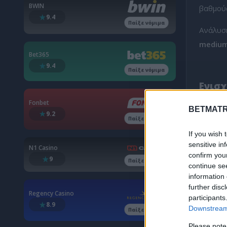
BWIN
βαθμού
9.4
Παίξε νόμιμα
Ανάλυση
medium
Bet365
9.4
Παίξε νόμιμα
Ενισχ
Fonbet
Σε πολύ
BETMATR
9.2
Παίξε νόμιμα
Μεσοβδό
μέρος κ
If you wish 
sensitive in
θεσμό τ
N1 Casino
confirm you
9
Παίξε νόμιμα
(2-0, ε
continue se
καυτή α
information 
further disc
φορμαρι
Regency Casino
participants
8.9
Downstream 
Παίξε νόμιμα
Ο Ντομέ
Please note