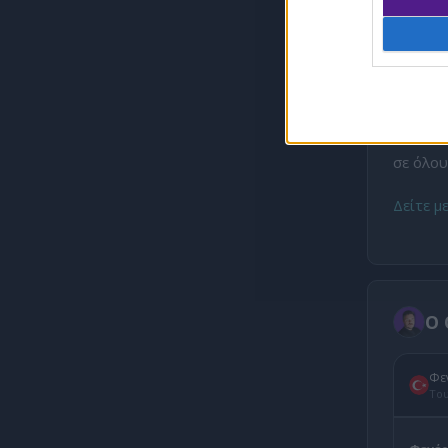
τουλάχι
Σημείο
medium
Τα -πιο
σε όλου
Δείτε μ
Ο 
Φε
Το