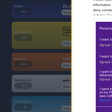
για κάπ
information 
Elabet
Καντέ
(
deny consent
9.1
Παίξε νόμιμα
μαρκαρί
in below Go
Πάντως,
αγωνιστ
Persona
Interwetten
Άλβαρες
9.1
I want t
του κέν
Παίξε νόμιμα
Opted 
Αστά
I want t
Betsson
Ή του ύ
Opted 
9.1
Παίξε νόμιμα
προηγού
I want 
Advertis
αλλά με
Opted 
Winmasters
club, ή
9.1
Παίξε νόμιμα
I want t
τα… δεύ
of my P
was col
έχει ζο
Opted 
Sportingbet
τη ζών
9
Παίξε νόμιμα