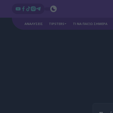
ΑΝΑΛΥΣΕΙΣ
TIPSTERS
ΤΙ ΝΑ ΠΑΙΞΩ ΣΗΜΕΡΑ