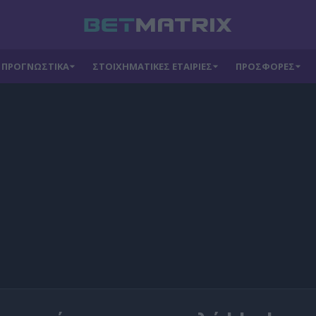
ΠΡΟΓΝΩΣΤΙΚΑ
ΣΤΟΙΧΗΜΑΤΙΚΕΣ ΕΤΑΙΡΙΕΣ
ΠΡΟΣΦΟΡΕΣ