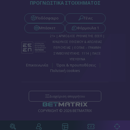
ΠΡΟΓΝΩΣΤΙΚΑ ΣΤΟΙΧΗΜΑΤΟΣ
Ποδόσφαιρο
Τένις
Μπάσκετ
Φόρμουλα 1
21+ | ΑΡΜΟΔΙΟΣ ΡΥΘΜΙΣΤΗΣ ΕΕΕΠ |
ΚΙΝΔΥΝΟΣ ΕΘΙΣΜΟΥ & ΑΠΩΛΕΙΑΣ
ΠΕΡΙΟΥΣΙΑΣ | ΕΟΠΑΕ – ΓΡΑΜΜΗ
ΣΥΜΒΟΥΛΕΥΤΙΚΗΣ: 1114 | ΠΑΙΞΕ
ΥΠΕΥΘΥΝΑ
|
|
Επικοινωνία
Όροι & προυποθέσεις
Πολιτική cookies
Διαχείριση απορρήτου
COPYRIGHT © 2026 BETMATRIX