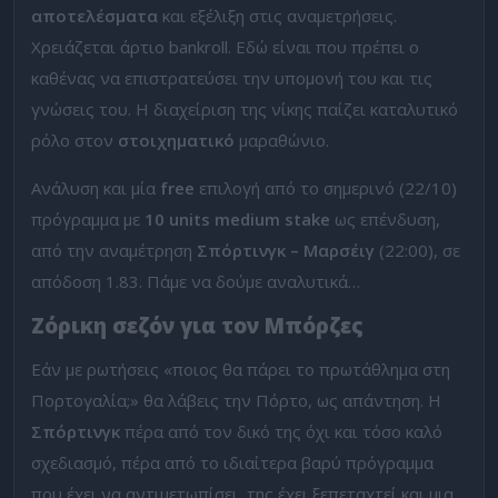
αποτελέσματα
και εξέλιξη στις αναμετρήσεις.
Χρειάζεται άρτιο bankroll. Εδώ είναι που πρέπει ο
καθένας να επιστρατεύσει την υπομονή του και τις
γνώσεις του. Η διαχείριση της νίκης παίζει καταλυτικό
ρόλο στον
στοιχηματικό
μαραθώνιο.
Ανάλυση και μία
free
επιλογή από το σημερινό (22/10)
πρόγραμμα με
10 units medium stake
ως επένδυση,
από την αναμέτρηση
Σπόρτινγκ – Μαρσέιγ
(22:00), σε
απόδοση 1.83. Πάμε να δούμε αναλυτικά…
Ζόρικη σεζόν για τον Μπόρζες
Εάν με ρωτήσεις «ποιος θα πάρει το πρωτάθλημα στη
Πορτογαλία;» θα λάβεις την Πόρτο, ως απάντηση. Η
Σπόρτινγκ
πέρα από τον δικό της όχι και τόσο καλό
σχεδιασμό, πέρα από το ιδιαίτερα βαρύ πρόγραμμα
που έχει να αντιμετωπίσει, της έχει ξεπεταχτεί και μια