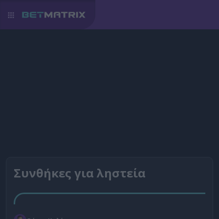
Συνθήκες για ληστεία