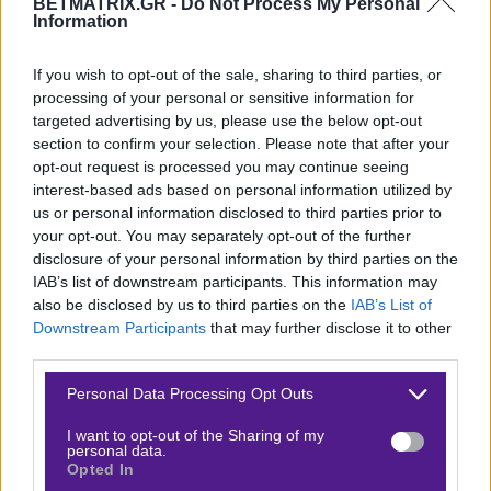
BETMATRIX.GR -
Do Not Process My Personal
Information
μόλις 7 παραβιάσεις εστίας εντός συνόρων. Στο πιο
πρόσφατο, διέλυσε τη Χάβρη (εντός, 6-2), σε επίδειξη
If you wish to opt-out of the sale, sharing to third parties, or
επιθετικής ισχύος. Τα φτερά της λειτουργούν άριστα.
processing of your personal or sensitive information for
targeted advertising by us, please use the below opt-out
Από τη μία ο
Γουεά
, από την άλλη ο
Γκρίνγουντ
. Ώρες
section to confirm your selection. Please note that after your
ώρες μοιάζουν ασταμάτητοι και ικανοί να τρυπήσουν
opt-out request is processed you may continue seeing
interest-based ads based on personal information utilized by
οποιαδήποτε άμυνα και να ανταποκριθούν απέναντι
us or personal information disclosed to third parties prior to
σε σε όλα τα στυλ build-up του αντιπάλου. Κλέβουν
your opt-out. You may separately opt-out of the further
μπάλες, πάνε σε άμεσες ανακτήσεις και
direct παιχνίδι
disclosure of your personal information by third parties on the
IAB’s list of downstream participants. This information may
μπροστά για τον Ομπαμεγιάνγκ
(φορ). Είμαστε νωρίς
also be disclosed by us to third parties on the
IAB’s List of
ακόμη στη σεζόν αλλά μέχρι τώρα το γκρουπ που έχει
Downstream Participants
that may further disclose it to other
φτιάξει ο Ιταλός αλενατόρε είναι άξιο θαυμασμού.
third parties.
Παίζει με τον ίδιο τρόπο είτε εντός είτε εκτός
Please note that this website/app uses one or more Google
Personal Data Processing Opt Outs
Μασσαλίας.
services and may gather and store information including but
not limited to your visit or usage behaviour. You may click to
I want to opt-out of the Sharing of my
personal data.
Προσπαθεί να
κυριαρχεί
και να επιβάλλει τον δικό της
grant or deny consent to Google and its third-party tags to
Opted In
use your data for below specified purposes in below Google
ρυθμό. Μέχρι στιγμής, άριστη σε όλα. Μοναδικό ζήτημα