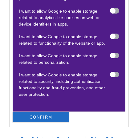
I want to allow Google to enable storage
related to analytics like cookies on web or
device identifiers in apps.
I want to allow Google to enable storage
related to functionality of the website or app.
Δείτε αυτή τη δημοσίευση στο Instagram.
I want to allow Google to enable storage
related to personalization.
I want to allow Google to enable storage
related to security, including authentication
functionality and fraud prevention, and other
user protection.
CONFIRM
Η δημοσίευση κοινοποιήθηκε από το χρήστη betmatrix_gr (@betmatrixgr)