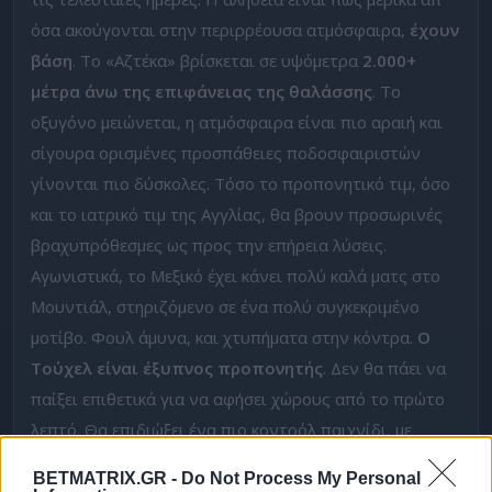
όσα ακούγονται στην περιρρέουσα ατμόσφαιρα,
έχουν
βάση
. Το «Αζτέκα» βρίσκεται σε υψόμετρα
2.000+
μέτρα άνω της επιφάνειας της θαλάσσης
. Το
οξυγόνο μειώνεται, η ατμόσφαιρα είναι πιο αραιή και
σίγουρα ορισμένες προσπάθειες ποδοσφαιριστών
γίνονται πιο δύσκολες. Τόσο το προπονητικό τιμ, όσο
και το ιατρικό τιμ της Αγγλίας, θα βρουν προσωρινές
βραχυπρόθεσμες ως προς την επήρεια λύσεις.
Αγωνιστικά, το Μεξικό έχει κάνει πολύ καλά ματς στο
Μουντιάλ, στηριζόμενο σε ένα πολύ συγκεκριμένο
μοτίβο. Φουλ άμυνα, και χτυπήματα στην κόντρα.
Ο
Τούχελ είναι έξυπνος προπονητής
. Δεν θα πάει να
παίξει επιθετικά για να αφήσει χώρους από το πρώτο
λεπτό. Θα επιδιώξει ένα πιο κοντρόλ παιχνίδι, με
κατοχή, με πολύ ώρα τη μπάλα στα πόδια και με
BETMATRIX.GR -
Do Not Process My Personal
καταστάσεις 1vs1 από τις πτέρυγες με Ράσφορντ