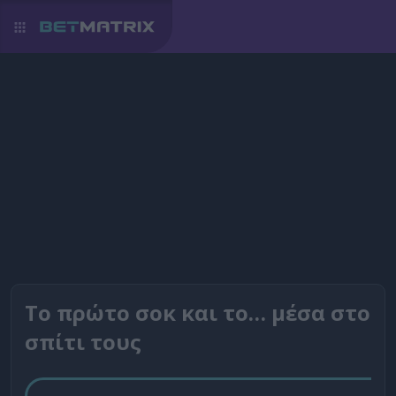
Το πρώτο σοκ και το… μέσα στο
σπίτι τους