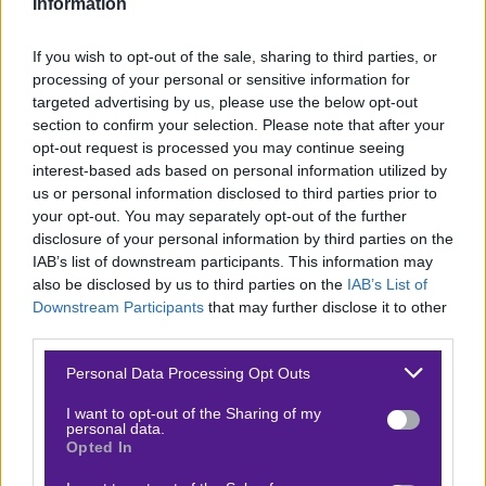
Information
(Γκόρντον) – Μαντουέκε (Σάκα) για να καταφέρει να
If you wish to opt-out of the sale, sharing to third parties, or
προηγηθεί.
processing of your personal or sensitive information for
targeted advertising by us, please use the below opt-out
Το Μεξικό,
εάν μείνει πίσω στο σκορ, θα
section to confirm your selection. Please note that after your
δυσκολευτεί πολύ να επιτεθεί
, καθώς θα είναι
opt-out request is processed you may continue seeing
αναγκασμένο να αφήσει πολλά μέτρα διαθέσιμα στη
interest-based ads based on personal information utilized by
us or personal information disclosed to third parties prior to
πλάτη του. Περίμενα πιο υπέρ της Αγγλίας τις
your opt-out. You may separately opt-out of the further
αποδόσεις, ενώ οι bookies μας δίνουν κάτι πιο
disclosure of your personal information by third parties on the
ισορροπημένο. Θα στηρίξω τους Άγγλους κόντρα σε
IAB’s list of downstream participants. This information may
also be disclosed by us to third parties on the
IAB’s List of
ένα… ρεύμα που έχει δημιουργηθεί. Θα πάω με την
Downstream Participants
that may further disclose it to other
καλύτερη, την πιο ποιοτική, πιο τεχνική και πιο
third parties.
γρήγορη ομάδα. Συν την πιο έμπειρη. Δύο bets
. Πρώτο,
Please note that this website/app uses one or more Google
Personal Data Processing Opt Outs
το 2 σε απόδοση 2.52 με 10 units stake
, και δεύτερο,
services and may gather and store information including but
όλα στη Stoiximan
,
η πρόκριση της Αγγλίας με πιο
not limited to your visit or usage behaviour. You may click to
I want to opt-out of the Sharing of my
personal data.
grant or deny consent to Google and its third-party tags to
μεγάλο stake 15 units, σε απόδοση 1.72.
Φυσικά, το
Opted In
use your data for below specified purposes in below Google
ματς θα είναι και στην
ατζέντα του live, στη
consent section.