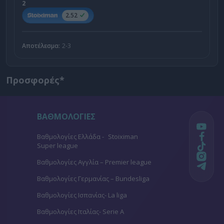
2
2.52
Αποτέλεσμα:
2-3
Προσφορές*
ΒΑΘΜΟΛΟΓΙΕΣ
Βαθμολογίες Ελλάδα - Stoiximan
Super league
Βαθμολογίες Aγγλία – Premier league
Βαθμολογίες Γερμανίας – Bundesliga
Βαθμολογίες Ισπανίας- La liga
Βαθμολογίες Ιταλίας- Serie A