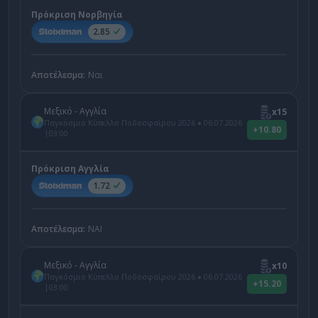
Πρόκριση Νορβηγία
2.85
Αποτέλεσμα:
Ναι
Μεξικό - Αγγλία
x15
Παγκόσμιο Κύπελλο Ποδοσφαίρου 2026
06.07.2026
+10.80
|
03:00
Πρόκριση Αγγλία
1.72
Αποτέλεσμα:
NAI
Μεξικό - Αγγλία
x10
Παγκόσμιο Κύπελλο Ποδοσφαίρου 2026
06.07.2026
+15.20
|
03:00