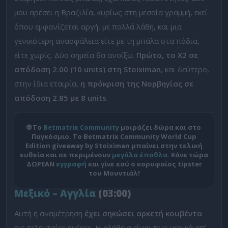
μου αρέσει η Βραζιλία, κυρίως στη μεσαία γραμμή, εκεί
όπου εμφανίζεται αργή, με πολλά λάθη, και μια
γενικότερη ανασφάλεια είτε με τη μπάλα στα πόδια,
είτε χωρίς. Δύο σημεία θα ανοίξω.
Πρώτο, το Χ2 σε
απόδοση 2.00 (10 units) στη Stoiximan
, και δεύτερο,
στην ίδια εταιρία,
η πρόκριση της Νορβηγίας σε
απόδοση 2.85 με 8 units
.
🌐 Το
Betmatrix Community
μοιράζει δώρα και στο
Παγκόσμιο. Το Betmatrix Community World Cup
Edition giveaway by Stoiximan μπαίνει στην τελική
ευθεία και σε περιμένουν
μεγάλα έπαθλα
. Κάνε τώρα
ΔΩΡΕΑΝ
εγγραφή
και γίνε εσύ ο κορυφαίος tipster
του Μουντιάλ!
Μεξικό – Αγγλία
(03:00)
Αυτή η αναμέτρηση
έχει σηκώσει αρκετή κουβέντα
τις τελευταίες ημέρες. Η αλήθεια είναι πως μερικά απ’