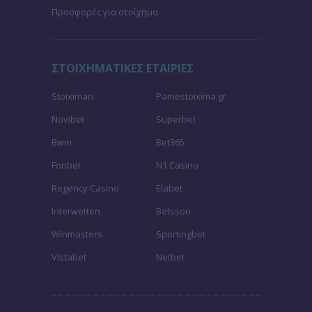
Προσφορές για στοίχημα
ΣΤΟΙΧΗΜΑΤΙΚΕΣ ΕΤΑΙΡΙΕΣ
Stoiximan
Pamestoixima.gr
Novibet
Superbet
Bwin
Bet365
Fonbet
N1 Casino
Regency Casino
Elabet
Interwetten
Betsson
Winmasters
Sportingbet
Vistabet
Netbet