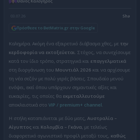
Θάνος Καλόγηρος
03.07.26
Πρόσθεσε το BetMatrix.gr στην Google
Καλημέρα. Ακόμη ένα εξαιρετικό διάβασμα χθες, με
την
κερδοφορία να εκτοξεύεται
. Στόχος, να συνεχίσουμε
κατά τον ίδιο τρόπο, στρατηγικά και
επαγγελματικά
στη διοργάνωση του
Μουντιάλ 2026
και να αρχίσουμε
τη νέα σεζόν με πολύ γερές βάσεις. Σπουδαίο μενού
ενόψει, εκεί όπου υπάρχουν σημαντικές αξίες και
ευκαιρίες, τις οποίες θα
εκμεταλλευτούμε
αποκλειστικά στο
VIP / premium+ channel
.
Η στήλη καταπιάνεται με δύο ματς,
Αυστραλία –
Αίγυπτος
και
Κολομβία – Γκάνα
, με τελείως
διαφορετικό αγωνιστικό προφίλ μεταξύ τους,
καθώς