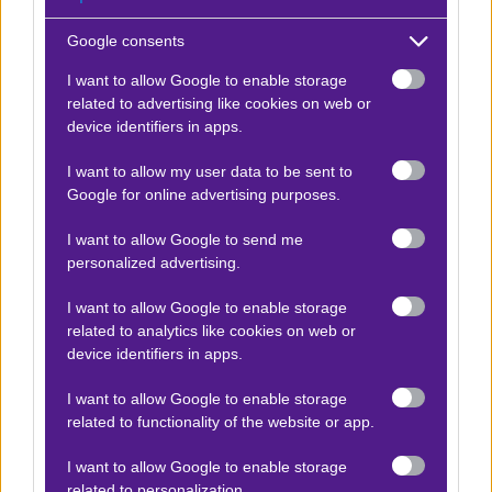
αναλυτικά, με τον τρόπο παιχνιδιού. Τα -πιο-
σπουδαία value στοιχήματα,
αποκλειστικά
στο
Google consents
συνδρομητικό
μου
VIP / premium+ channel
με 20e
I want to allow Google to enable storage
ανά μήνα. Καλό υπόλοιπο σε όλους.
related to advertising like cookies on web or
device identifiers in apps.
Βγήκε το νέο επεισόδιο του
Playbook
⚽
I want to allow my user data to be sent to
Mundial Edition powered by
Google for online advertising purposes.
Stoiximan
!
Ακολούθησέ μας στο 🅾
I want to allow Google to send me
𝐈𝐧𝐬𝐭𝐚𝐠𝐫𝐚𝐦
★ για να μη χάνεις τίποτα!
personalized advertising.
I want to allow Google to enable storage
related to analytics like cookies on web or
device identifiers in apps.
I want to allow Google to enable storage
related to functionality of the website or app.
I want to allow Google to enable storage
related to personalization.