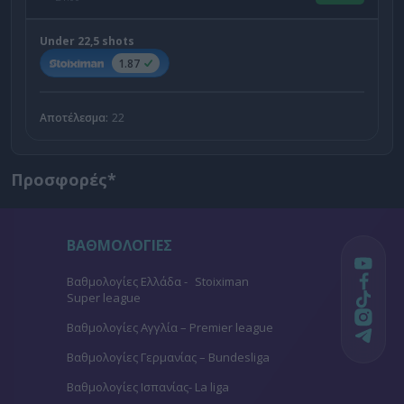
Under 22,5 shots
1.87
Αποτέλεσμα:
22
Προσφορές*
ΒΑΘΜΟΛΟΓΙΕΣ
Βαθμολογίες Ελλάδα - Stoiximan
Super league
Βαθμολογίες Aγγλία – Premier league
Βαθμολογίες Γερμανίας – Bundesliga
Βαθμολογίες Ισπανίας- La liga