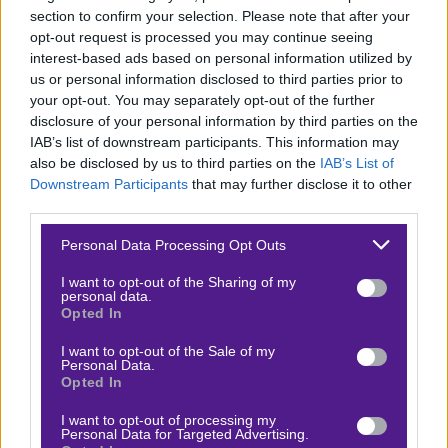
(22:00) Τσέλσι – Γουλβς
section to confirm your selection. Please note that after your
opt-out request is processed you may continue seeing
Κάποια στιγμή, η διοίκηση της
Τσέλσι
θα πάρει
interest-based ads based on personal information utilized by
us or personal information disclosed to third parties prior to
χαμπάρι πως για να χτίσεις καλή ομάδα, δεν πρέπει να
your opt-out. You may separately opt-out of the further
αλλάζει το 60% του ρόστερ κάθε καλοκαίρι. Η
disclosure of your personal information by third parties on the
ομοιογένεια έρχεται συν τω χρόνω. Όπως και να ‘χει.
IAB’s list of downstream participants. This information may
also be disclosed by us to third parties on the
IAB’s List of
Διαχειρίστηκε δύο απανωτά δυνατά ματς. Έκανε διπλό
Downstream Participants
that may further disclose it to other
στη συμπολίτισσα Τότεναμ (1-0), σβήνοντας κατά
third parties.
κάποιον τρόπο το μεγάλο γκελ με τη Σάντερλαντ, αλλά
Please note that this website/app uses one or more Google
Personal Data Processing Opt Outs
μεσοβδόμαδα δεν μπόρεσε να κερδίσει την Κάραμπαγκ
services and may gather and store information including but
(εκτός, 2-2). Είχε και πειραματισμούς. Ξεκάθαρος
not limited to your visit or usage behaviour. You may click to
I want to opt-out of the Sharing of my
personal data.
grant or deny consent to Google and its third-party tags to
στόχος το εντός συνόρων πλασάρισμα στην τετράδα.
Opted In
use your data for below specified purposes in below Google
Για να το πετύχει, τέτοια ματς, όπως το σημερινό, θα
consent section.
I want to opt-out of the Sale of my
πρέπει να τα τελειώνει από νωρίς…
Personal Data.
Opted In
Το βαρέλι έχει άραγε πάτο; Η
Γουλβς
περνάει
I want to opt-out of processing my
Personal Data for Targeted Advertising.
δύσκολες αγωνιστικές στιγμές. Ρόστερ που δεν