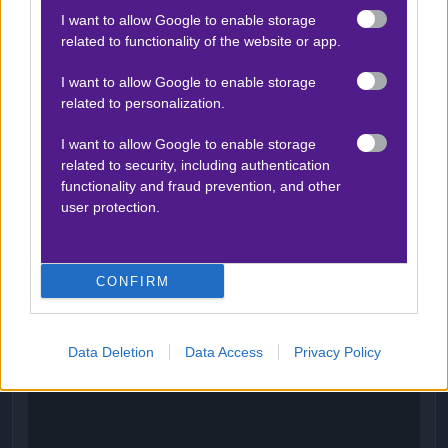
τρίτον
, ορισμένοι παίκτες αρχίζουν και βρίσκουν
I want to allow Google to enable storage
ρυθμό και πατήματα. Αναμένεται δυνατό ξεκίνημα από
related to functionality of the website or app.
την ομάδα του Έντσο Μαρέσκα. Αξίζει να επενδύσουμε
I want to allow Google to enable storage
10 units medium stake στο
combo 1 & over 0,5
related to personalization.
ημίχρονο σε απόδοση
1.72
στη
Stoiximan
.
I want to allow Google to enable storage
Όλες οι επιλογές αποκλειστικά στο
συνδρομητικό
related to security, including authentication
κανάλι. Καλό ΣΚ σε όλους με υγεία και πράσινα ταμεία.
functionality and fraud prevention, and other
user protection.
Βγήκε το νέο επεισόδιο
Playbook
! Ακολούθησέ μας στο
🅾
𝐈𝐧𝐬𝐭𝐚𝐠𝐫𝐚𝐦
★ για να μην χάνεις τίποτα!
CONFIRM
Data Deletion
Data Access
Privacy Policy