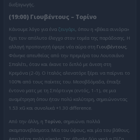
διεξαγωγής.
(19:00) Γιουβέντους – Τορίνο
Κάνουμε λόγο για ένα
ζευγάρι
, όπου η «βέκια σινιόρα»
έχει τον απόλυτο έλεγχο στον τομέα της παράδοσης. Η
αλλαγή προπονητή έφερε νέα αύρα στη
Γιουβέντους
.
Φάνηκε απευθείας από την πρεμιέρα του Λουτσιάνο
Σπαλέτι, όταν και έκανε το διπλό με άνεση στη
Κρεμόνα (2-0). Ο Ιταλός αλενατόρε ξέρει να παίρνει το
100% από τους παίκτες του. Μεσοβδόμαδα, έπαιξε
έντονο ματς με τη Σπόρτινγκ (εντός, 1-1), σε μια
αναμέτρηση όπου ήταν πολύ καλύτερη, σημειώνοντας
1.53 xG και συνολικά +1.30 difference.
Από την άλλη, η
Τορίνο
, σημειώνει πολλά
σκαμπανεβάσματα. Μία του ύψους, και μία του βάθους.
Απειλείται πολύ εύκολα. Της έβγαλε δύο γκολ η Πίζα,