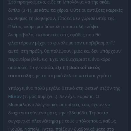
Στο προηγούμενο, είδε τη Μπολόνια να της σκάει
διπλό (3-1), με κάτω τα χέρια. Ούτε οι αντίξοες καιρικές
συνθήκες τη βοήθησαν, τίποτα δεν γύρισε υπέρ της.
Πλέον, ακόμη μια δύσκολη αποστολή ενόψει.
Αναμφίβολα, εντάσσεται στις ομάδες που θα
φλερτάρουν μέχρι το φινάλε με τον υποβιβασμό. Γι’
αυτό, στη πράξη, θα παλέψουν, μιας και δεν υπάρχουν
περαιτέρω βλέψεις. Έχει να διαχειριστεί ένα κάρο
απουσίες. Στην ουσία,
έξι (!!) βασικοί εκτός
αποστολής
, με το ιατρικό δελτίο να είναι γεμάτο.
Υπάρχει ένα πολύ μεγάλο θετικό στη φετινή σεζόν της
Μίλαν
(τι μας θυμίζει…). Δεν έχει Ευρώπη. Ο
Μασιμιλιάνο Αλέγκρι και οι παίκτες του, έχουν να
διαχειριστούν ένα ματς την εβδομάδα. Τεράστιο
συγκριτικό πλεονέκτημα με τους υπόλοιπους, καθώς
Γιούβε, Νάπολι, Ίντερ, παίζουν διαδοχικά ματς στο