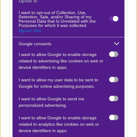
Opted In
παραπέμπει σε ομάδα Premier League. Ελάχιστη
I want to opt-out of Collection, Use,
μεταγραφική ενίσχυση και πλέον, νούμερο ένα φαβορί
Retention, Sale, and/or Sharing of my
Personal Data that Is Unrelated with the
για τον υποβιβασμό, και μάλιστα μολύβι. Μόλις 2
Purposes for which it was collected.
βαθμοί σε διάστημα 10 (!!) αγωνιστικών. Δέχεται ΜΟ
Opted Out
κάτω παραπάνω από 2 τέρματα ανά ματς και σκοράρει
Google consents
κάτω από ένα. Γνωστή εδώ και μέρες η είδηση της
I want to allow Google to enable storage
απόλυσης του Βίτορ Περέιρα. Με υπηρεσιακό τον
related to advertising like cookies on web or
Κόλινς ταξίδεψε στο Λονδίνο.
Πολύ δύσκολο να
device identifiers in apps.
πάρει κάτι
από αυτό το ματς…
I want to allow my user data to be sent to
Google for online advertising purposes.
Αμιγώς
στοιχηματικά
, η Τσέλσι έχει κυκλώσει το
συγκεκριμένο για πολλούς λόγους.
Πρώτον
, σε
I want to allow Google to send me
περίπτωση νίκης χτίζε
ι ένα μικρό Premier League
personalized advertising.
σερί με 2/2 και φεύγει στο international break με
I want to allow Google to enable storage
σημαντική ηρεμία
.
Δεύτερον
, απέναντί της, βρίσκεται
related to analytics like cookies on web or
η χειρότερη ομάδα, με διαφορά, της κατηγορίας. Και
device identifiers in apps.