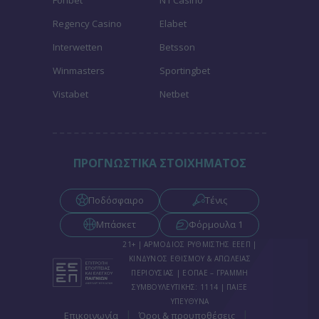
Regency Casino
Elabet
Interwetten
Betsson
Winmasters
Sportingbet
Vistabet
Netbet
ΠΡΟΓΝΩΣΤΙΚΑ ΣΤΟΙΧΗΜΑΤΟΣ
Ποδόσφαιρο
Τένις
Μπάσκετ
Φόρμουλα 1
21+ | ΑΡΜΟΔΙΟΣ ΡΥΘΜΙΣΤΗΣ ΕΕΕΠ |
ΚΙΝΔΥΝΟΣ ΕΘΙΣΜΟΥ & ΑΠΩΛΕΙΑΣ
ΠΕΡΙΟΥΣΙΑΣ | ΕΟΠΑΕ – ΓΡΑΜΜΗ
ΣΥΜΒΟΥΛΕΥΤΙΚΗΣ: 1114 | ΠΑΙΞΕ
ΥΠΕΥΘΥΝΑ
|
|
Επικοινωνία
Όροι & προυποθέσεις