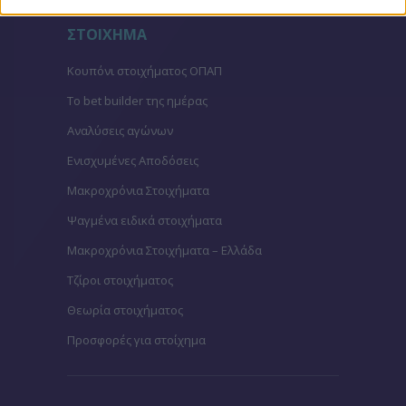
ΣΤΟΙΧΗΜΑ
Κουπόνι στοιχήματος ΟΠΑΠ
To bet builder της ημέρας
Αναλύσεις αγώνων
Ενισχυμένες Αποδόσεις
Μακροχρόνια Στοιχήματα
Ψαγμένα ειδικά στοιχήματα
Μακροχρόνια Στοιχήματα – Ελλάδα
Τζίροι στοιχήματος
Θεωρία στοιχήματος
Προσφορές για στοίχημα