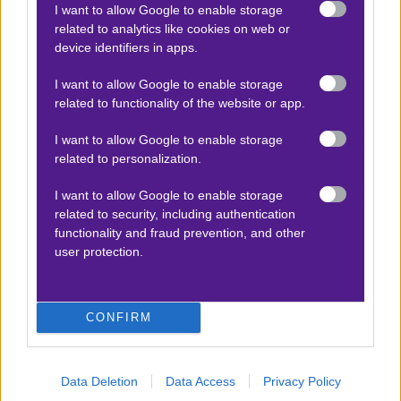
I want to allow Google to enable storage
related to analytics like cookies on web or
Αποτέλεσμα:
75-71
device identifiers in apps.
I want to allow Google to enable storage
Προσφορές*
related to functionality of the website or app.
I want to allow Google to enable storage
related to personalization.
ΒΑΘΜΟΛΟΓΙΕΣ
I want to allow Google to enable storage
Βαθμολογίες Ελλάδα - Stoiximan
related to security, including authentication
Super league
functionality and fraud prevention, and other
Βαθμολογίες Aγγλία – Premier league
user protection.
Βαθμολογίες Γερμανίας – Bundesliga
Βαθμολογίες Ισπανίας- La liga
CONFIRM
Βαθμολογίες Ιταλίας- Serie A
Βαθμολογίες Γαλλίας-League 1
Data Deletion
Data Access
Privacy Policy