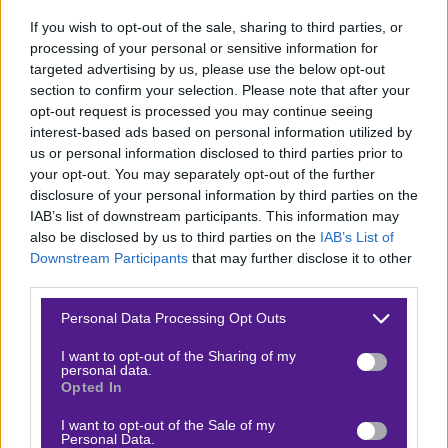
και Καλαϊτζάκης.
Η ομάδα του Όντεντ Κάτας έχει
If you wish to opt-out of the sale, sharing to third parties, or
μόνο νίκες, τρεις σε ισάριθμα ματς, από τότε που
processing of your personal or sensitive information for
επέστρεψε στο Ισραήλ, έχοντας κερδίσει
targeted advertising by us, please use the below opt-out
Βιλερμπάν, Βαλένθια και Ζάλγκιρις.
Ο Λόνι Γουόκερ
section to confirm your selection. Please note that after your
opt-out request is processed you may continue seeing
δεν έχει ακόμη ξεπεράσει τον τραυματισμό του στον
interest-based ads based on personal information utilized by
ώμο και τέθηκε εκτός μάχης, όπως επίσης και οι επίσης
us or personal information disclosed to third parties prior to
τραυματίες Τζον Ντιμπαρτολομέο και Ζακ Χάνκινς.
your opt-out. You may separately opt-out of the further
disclosure of your personal information by third parties on the
Χρειάζεται αγωνιστική υπέρβαση το “τριφύλλι”
IAB’s list of downstream participants. This information may
also be disclosed by us to third parties on the
IAB’s List of
Η αλήθεια είναι ότι η αγωνιστική εικόνα του
Downstream Participants
that may further disclose it to other
third parties.
Παναθηναϊκού εδώ και περίπου τρεις εβδομάδες δεν
πείθει. Η απουσία του Κέντρικ Ναν είναι κομβική για
Please note that this website/app uses one or more Google
Personal Data Processing Opt Outs
services and may gather and store information including but
την ομάδα του Έργκιν Άταμαν. Γενικότερα οι σκέψεις
not limited to your visit or usage behaviour. You may click to
I want to opt-out of the Sharing of my
του Τούρκου τεχνικού είναι… σταυρόλεξο, αφού κανείς
personal data.
grant or deny consent to Google and its third-party tags to
Opted In
δεν ξέρει πως θα διαχειριστεί τους αθλητές του. Στο
use your data for below specified purposes in below Google
consent section.
μυαλό μας, το ματς είναι πάρα πολύ απαιτητικό, ειδικά
I want to opt-out of the Sale of my
Personal Data.