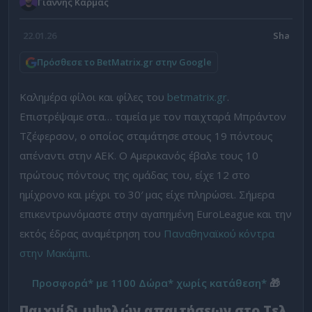
Γιάννης Κάρμας
22.01.26
Πρόσθεσε το BetMatrix.gr στην Google
Καλημέρα φίλοι και φίλες του
betmatrix.gr
.
Επιστρέψαμε στα… ταμεία με τον παιχταρά Μπράντον
Τζέφερσον, ο οποίος σταμάτησε στους 19 πόντους
απέναντι στην ΑΕΚ. Ο Αμερικανός έβαλε τους 10
πρώτους πόντους της ομάδας του, είχε 12 στο
ημίχρονο και μέχρι το 30′ μας είχε πληρώσει. Σήμερα
επικεντρωνόμαστε στην αγαπημένη EuroLeague και την
εκτός έδρας αναμέτρηση του
Παναθηναϊκού κόντρα
στην Μακάμπι
.
Προσφορά* με 1100 Δώρα* χωρίς κατάθεση*
🎁
Παιχνίδι υψηλών απαιτήσεων στο Τελ