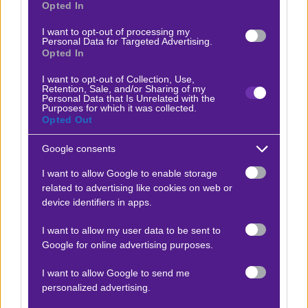
από την στιγμή που η Μακάμπι επέστρεψε στην έδρα
Opted In
της. Θεωρούμε πως το συγκρότημα του Κάτας, έχει τον
I want to opt-out of processing my
πρώτο λόγο αυτή τη στιγμή, αφού και αγωνιστικά είναι
Personal Data for Targeted Advertising.
Opted In
καλύτερη.
Θα πάμε με τη νίκη των Ισραηλινών με
τουλάχιστον 3 πόντους σε τιμή μεγαλύτερη του
I want to opt-out of Collection, Use,
Retention, Sale, and/or Sharing of my
διπλασιασμού.
Personal Data that Is Unrelated with the
Purposes for which it was collected.
Opted Out
Δείτε με ένα κλικ τις καλύτερες προσφορές της ημέρας
!
Google consents
I want to allow Google to enable storage
related to advertising like cookies on web or
Ο Γιάννης Κάρμας προτείνει:
device identifiers in apps.
I want to allow my user data to be sent to
Μακάμπι Τελ Αβίβ - Παναθηναϊκός
x30
+34.50
|
Google for online advertising purposes.
Μπάσκετ Ευρωλίγκα
22.01.2026
21:05
I want to allow Google to send me
1 (-2,5)
personalized advertising.
2.15