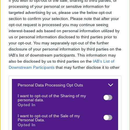
If you wish to opt-out of the sale, sharing to third parties, or
2 από τα 3 πιο πρόσφατα παιχνίδια της για την
processing of your personal or sensitive information for
Ευρωλίγκα, με τελευταίο αυτό κόντρα στη Χάποελ, με
targeted advertising by us, please use the below opt-out
section to confirm your selection. Please note that after your
93-82 στο Κάουνας.
opt-out request is processed you may continue seeing
Δύσκολα θα αντέξει!
interest-based ads based on personal information utilized by
us or personal information disclosed to third parties prior to
Όπως αναφέραμε οι δύο απουσίες του Ολυμπιακού
your opt-out. You may separately opt-out of the further
disclosure of your personal information by third parties on the
είναι πάρα πολύ κομβικές. Βεζένκοφ και Μιλουτίνοφ
IAB’s list of downstream participants. This information may
είναι οι δύο βασικοί πυλώνες και οι καλύτεροι παίκτες
also be disclosed by us to third parties on the
IAB’s List of
του Ολυμπιακού την φετινή σεζόν. Υπάρχει ο Πίτερς
Downstream Participants
that may further disclose it to other
third parties.
(στο “4”) αλλά και οι Τζόουνς και Χολ στο “5”. Τα κενά
όμως δύσκολα θα καλυφθούν. Δεν γίνεται να
Please note that this website/app uses one or more Google
Personal Data Processing Opt Outs
services and may gather and store information including but
καλύπτονται όλοι οι αθλητές μίας ομάδας. Αυτό είναι
not limited to your visit or usage behaviour. You may click to
I want to opt-out of the Sharing of my
και το λογικό. Η Ζάλγκιρις στην έδρα της είναι
personal data.
grant or deny consent to Google and its third-party tags to
Opted In
ανέκαθεν ισχυρή. Από τις 9/1 έχει ηττηθεί 3 φορές σε
use your data for below specified purposes in below Google
consent section.
όλες τις διοργανώσεις. Στα δύο τελευταία ματς στο
I want to opt-out of the Sale of my
Personal Data.
Κάουνας, επικράτησε 104-87 της Μονακό και 93-82 της
Opted In