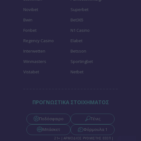
Novibet
Superbet
Bwin
Bet365
Fonbet
N1 Casino
Regency Casino
Elabet
Interwetten
Betsson
Winmasters
Sportingbet
Vistabet
Netbet
ΠΡΟΓΝΩΣΤΙΚΑ ΣΤΟΙΧΗΜΑΤΟΣ
Ποδόσφαιρο
Τένις
Μπάσκετ
Φόρμουλα 1
21+ | ΑΡΜΟΔΙΟΣ ΡΥΘΜΙΣΤΗΣ ΕΕΕΠ |