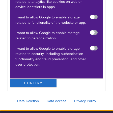
related to analytics like cookies on web or
device identifiers in apps.
Προσφορές*
I want to allow Google to enable storage
related to functionality of the website or app.
ΒΑΘΜΟΛΟΓΙΕΣ
I want to allow Google to enable storage
related to personalization.
Βαθμολογίες Ελλάδα - Stoiximan
Super league
I want to allow Google to enable storage
related to security, including authentication
Βαθμολογίες Aγγλία – Premier league
functionality and fraud prevention, and other
Βαθμολογίες Γερμανίας – Bundesliga
user protection.
Βαθμολογίες Ισπανίας- La liga
Βαθμολογίες Ιταλίας- Serie A
CONFIRM
Βαθμολογίες Γαλλίας-League 1
Data Deletion
Data Access
Privacy Policy
ΣΤΟΙΧΗΜΑ