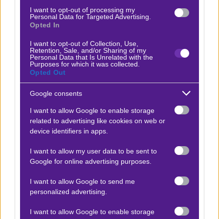
Χάποελ. Της δίνουμε τον πρώτο λόγο.
Λόγω της
I want to opt-out of processing my
Personal Data for Targeted Advertising.
φόρμας της, της ψυχολογίας του Ολυμπιακού μετά
Opted In
την ήττα στο Κύπελλο, αλλά και των σημαντικών
I want to opt-out of Collection, Use,
απουσιών.
Retention, Sale, and/or Sharing of my
Personal Data that Is Unrelated with the
Purposes for which it was collected.
Δείτε με ένα κλικ τις καλύτερες προσφορές της ημέρας
!
Opted Out
Google consents
I want to allow Google to enable storage
Ο Γιάννης Κάρμας προτείνει:
related to advertising like cookies on web or
device identifiers in apps.
Ζαλγκίρις - Ολυμπιακός
x30
+22.80
|
Μπάσκετ Ευρωλίγκα
25.02.2026
20:00
I want to allow my user data to be sent to
Google for online advertising purposes.
1
I want to allow Google to send me
1.76
personalized advertising.
I want to allow Google to enable storage
Αποτέλεσμα:
99-94