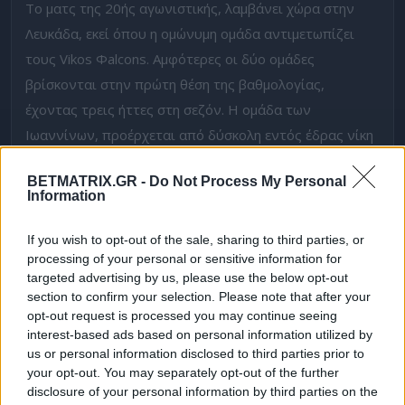
Το ματς της 20ής αγωνιστικής, λαμβάνει χώρα στην
Λευκάδα, εκεί όπου η ομώνυμη ομάδα αντιμετωπίζει
τους Vikos Φalcons. Αμφότερες οι δύο ομάδες
βρίσκονται στην πρώτη θέση της βαθμολογίας,
έχοντας τρεις ήττες στη σεζόν. Η ομάδα των
Ιωαννίνων, προέρχεται από δύσκολη εντός έδρας νίκη
με 98-92 απέναντι στον Κόροιβο Αμαλιάδας. Από την
BETMATRIX.GR -
Do Not Process My Personal
άλλη, η Δόξα, που είχε ρεπό την περασμένη αγωνιστική,
Information
προέρχεται από μεγάλη εντός έδρας νίκη με 76-71
απέναντι στην Χαλκίδα. Θυμίζουμε πως στο παιχνίδι
If you wish to opt-out of the sale, sharing to third parties, or
processing of your personal or sensitive information for
του πρώτου γύρου, η ομάδα της Λευκάδας είχε
targeted advertising by us, please use the below opt-out
αποδράσει από τα Ιωάννινα, κερδίζοντας με 74-71.
section to confirm your selection. Please note that after your
opt-out request is processed you may continue seeing
Την αδικούν οι αποδόσεις!
interest-based ads based on personal information utilized by
us or personal information disclosed to third parties prior to
Η Δόξα Λευκάδας στην έδρα της είναι αρκετά ισχυρή,
your opt-out. You may separately opt-out of the further
έχοντας χάσει μόνο από τον Κόροιβο Αμαλιάδας. Είναι
disclosure of your personal information by third parties on the