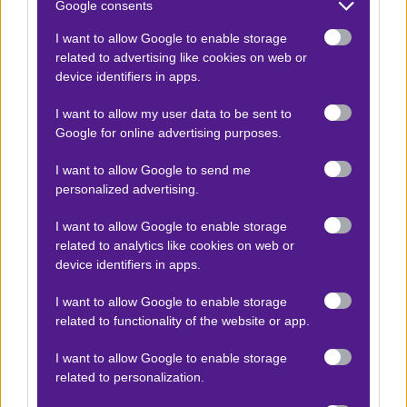
Google consents
1.82
I want to allow Google to enable storage
related to advertising like cookies on web or
Αποτέλεσμα:
88-81
device identifiers in apps.
I want to allow my user data to be sent to
Προσφορές*
Google for online advertising purposes.
I want to allow Google to send me
ΒΑΘΜΟΛΟΓΙΕΣ
personalized advertising.
I want to allow Google to enable storage
Βαθμολογίες Ελλάδα - Stoiximan
Super league
related to analytics like cookies on web or
device identifiers in apps.
Βαθμολογίες Aγγλία – Premier league
I want to allow Google to enable storage
Βαθμολογίες Γερμανίας – Bundesliga
related to functionality of the website or app.
Βαθμολογίες Ισπανίας- La liga
I want to allow Google to enable storage
Βαθμολογίες Ιταλίας- Serie A
related to personalization.
Βαθμολογίες Γαλλίας-League 1