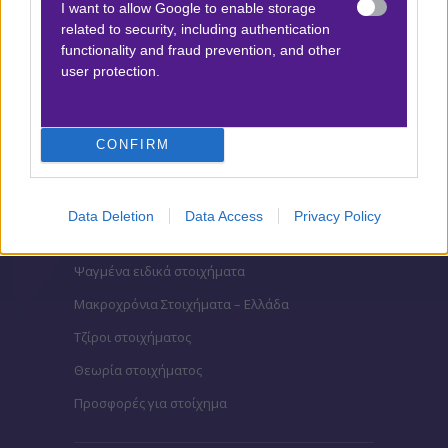
I want to allow Google to enable storage
related to security, including authentication
functionality and fraud prevention, and other
ΣΤΟΙΧΗΜΑ
user protection.
Κουπόνι στοιχήματος ΟΠΑΠ
To bet builder της ημέρας
CONFIRM
Αναλύσεις αγώνων
Ενισχυμένες Αποδόσεις
Data Deletion
Data Access
Privacy Policy
Μακροχρόνια Στοιχήματα
Ψαγμένα ειδικά στοιχήματα
Μακροχρόνια Στοιχήματα – Ελλάδα
Τζίροι στοιχήματος
Θεωρία στοιχήματος
Προσφορές για στοίχημα