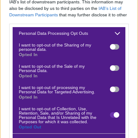
σε αρκετά καλή κατάσταση και ταυτόχρονα ενισχυμένη.
IAB’s list of downstream participants. This information may
also be disclosed by us to third parties on the
IAB’s List of
Οι δύο ομάδες, παίζουν το καλύτερο μπάσκετ στην
Downstream Participants
that may further disclose it to other
κατηγορία, αδιαμφισβήτητα, κάτι που φανερώνεται και
third parties.
από την βαθμολογική τους θέση.
Περιμένουμε σκληρό
Please note that this website/app uses one or more Google
Personal Data Processing Opt Outs
ματς, ντέρμπι. Θεωρούμε πως οι αποδόσεις
services and may gather and store information including but
αδικούν τους γηπεδούχους. Θα τους δώσουμε 2
not limited to your visit or usage behaviour. You may click to
I want to opt-out of the Sharing of my
personal data.
grant or deny consent to Google and its third-party tags to
πόντους και θα πάμε με τον άσο.
Opted In
use your data for below specified purposes in below Google
consent section.
Δείτε με ένα κλικ τις καλύτερες προσφορές της ημέρας
!
I want to opt-out of the Sale of my
Personal Data.
Opted In
I want to opt-out of processing my
Personal Data for Targeted Advertising.
Ο Γιάννης Κάρμας προτείνει:
Opted In
I want to opt-out of Collection, Use,
Retention, Sale, and/or Sharing of my
Δόξα Λευκάδας - Βίκος Ιωαννίνων
x30
+24.60
Personal Data that Is Unrelated with the
|
Α2
09.02.2026
17:30
Purposes for which it was collected.
Opted Out
1 (+2,5)