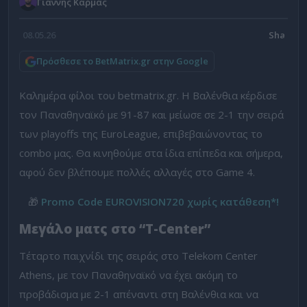
Γιάννης Κάρμας
08.05.26
Πρόσθεσε το BetMatrix.gr στην Google
Καλημέρα φίλοι του betmatrix.gr. Η Βαλένθια κέρδισε
τον Παναθηναϊκό με 91-87 και μείωσε σε 2-1 την σειρά
των playoffs της EuroLeague, επιβεβαιώνοντας το
combo μας. Θα κινηθούμε στα ίδια επίπεδα και σήμερα,
αφού δεν βλέπουμε πολλές αλλαγές στο Game 4.
🎁
Promo Code EUROVISION720 χωρίς κατάθεση*!
Μεγάλο ματς στο “T-Center”
Τέταρτο παιχνίδι της σειράς στο Telekom Center
Athens, με τον Παναθηναϊκό να έχει ακόμη το
προβάδισμα με 2-1 απέναντι στη Βαλένθια και να