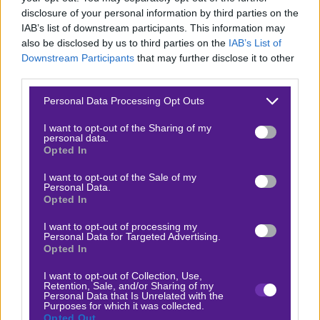
θα είναι ένα combo, για να παίξουμε όσο το δυνατόν
disclosure of your personal information by third parties on the
IAB’s list of downstream participants. This information may
πιο safe. Συγκεκριμένα η επιλογή μας είναι να μην χάσει
also be disclosed by us to third parties on the
IAB’s List of
η Βαλένθια με πάνω από 10 πόντους και να
Downstream Participants
that may further disclose it to other
σημειωθούν στο παιχνίδι τουλάχιστον 164 πόντοι.
third parties.
Αυτό πληρώνει στο κολακευτικό 1.85. Θεωρούμε πως
Please note that this website/app uses one or more Google
Personal Data Processing Opt Outs
ακόμα και αν κερδίσει το “τριφύλλι”, δεν θα το κάνει με
services and may gather and store information including but
not limited to your visit or usage behaviour. You may click to
I want to opt-out of the Sharing of my
διψήφια διαφορά, ενώ ως προς το σύνολο των
personal data.
grant or deny consent to Google and its third-party tags to
πόντων, θα επιβεβαιωθεί το άθροισμα που έχει συμβεί
Opted In
use your data for below specified purposes in below Google
στα 3/4 των φετινών αναμετρήσεων των δύο ομάδων.
consent section.
I want to opt-out of the Sale of my
Personal Data.
Opted In
Δείτε με ένα κλικ τις καλύτερες προσφορές της ημέρας
!
I want to opt-out of processing my
Personal Data for Targeted Advertising.
Opted In
Ο Γιάννης Κάρμας προτείνει:
I want to opt-out of Collection, Use,
Retention, Sale, and/or Sharing of my
Personal Data that Is Unrelated with the
Purposes for which it was collected.
Παναθηναϊκός - Βαλένθια
x30
+25.50
Opted Out