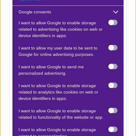
|
Μπάσκετ Ευρωλίγκα
08.05.2026
21:15
Google consents
2 (+10.5) & Over 163,5
1.85
I want to allow Google to enable storage
related to advertising like cookies on web or
device identifiers in apps.
Αποτέλεσμα:
86-89
I want to allow my user data to be sent to
Google for online advertising purposes.
Προσφορές*
I want to allow Google to send me
personalized advertising.
ΒΑΘΜΟΛΟΓΙΕΣ
I want to allow Google to enable storage
related to analytics like cookies on web or
Βαθμολογίες Ελλάδα - Stoiximan
device identifiers in apps.
Super league
I want to allow Google to enable storage
Βαθμολογίες Aγγλία – Premier league
related to functionality of the website or app.
Βαθμολογίες Γερμανίας – Bundesliga
I want to allow Google to enable storage
Βαθμολογίες Ισπανίας- La liga
related to personalization.