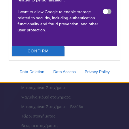
Βαθμολογίες Ιταλίας- Serie A
I want to allow Google to enable storage
Βαθμολογίες Γαλλίας-League 1
related to security, including authentication
functionality and fraud prevention, and other
user protection.
ΣΤΟΙΧΗΜΑ
Κουπόνι στοιχήματος ΟΠΑΠ
CONFIRM
To bet builder της ημέρας
Αναλύσεις αγώνων
Data Deletion
Data Access
Privacy Policy
Ενισχυμένες Αποδόσεις
Μακροχρόνια Στοιχήματα
Ψαγμένα ειδικά στοιχήματα
Μακροχρόνια Στοιχήματα – Ελλάδα
Τζίροι στοιχήματος
Θεωρία στοιχήματος