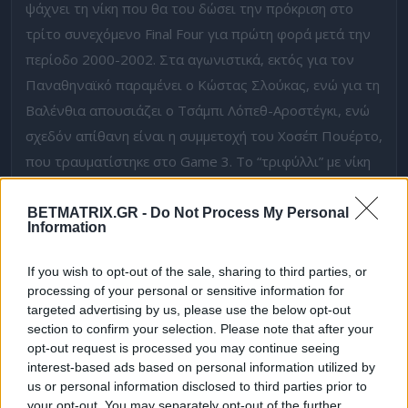
ψάχνει τη νίκη που θα του δώσει την πρόκριση στο
τρίτο συνεχόμενο Final Four για πρώτη φορά μετά την
περίοδο 2000-2002. Στα αγωνιστικά, εκτός για τον
Παναθηναϊκό παραμένει ο Κώστας Σλούκας, ενώ για τη
Βαλένθια απουσιάζει ο Τσάμπι Λόπεθ-Αροστέγκι, ενώ
σχεδόν απίθανη είναι η συμμετοχή του Χοσέπ Πουέρτο,
που τραυματίστηκε στο Game 3. To “τριφύλλι” με νίκη
κλειδώνει την παρουσία του στο Final 4, ενώ αν ηττηθεί
θα υπάρξει Game 5 στην Ισπανία την προσεχή
BETMATRIX.GR -
Do Not Process My Personal
Information
εβδομάδα.
If you wish to opt-out of the sale, sharing to third parties, or
🌐 Εσείς μπήκατε στο νέο
Community του Betmatrix
;
processing of your personal or sensitive information for
Για να δω τι tipsters είστε… Οι 3 κορυφαίοι για τον
targeted advertising by us, please use the below opt-out
μήνα Μάιο
κερδίζουν σούπερ δώρα*!
section to confirm your selection. Please note that after your
opt-out request is processed you may continue seeing
Παιχνίδι που θα κριθεί στο νήμα…
interest-based ads based on personal information utilized by
us or personal information disclosed to third parties prior to
Όπως και στο Game 3, έτσι και σε αυτό, η επιλογή μας
your opt-out. You may separately opt-out of the further