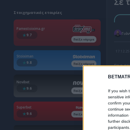
Σε 
Στοιχηματικές εταιρίες
Pamestoixima.gr
Γιά
9.7
Παίξε νόμιμα
17.12.25
Stoiximan
9.8
Παίξε νόμιμα
Γεια σα
μας στο
BETMATR
του στο
Novibet
9.6
δράση
If you wish 
Παίξε νόμιμα
sensitive in
League
confirm you
Superbet
Ντέρ
continue se
9.6
Παίξε νόμιμα
information 
Σπουδαί
further disc
participants
Οι γηπε