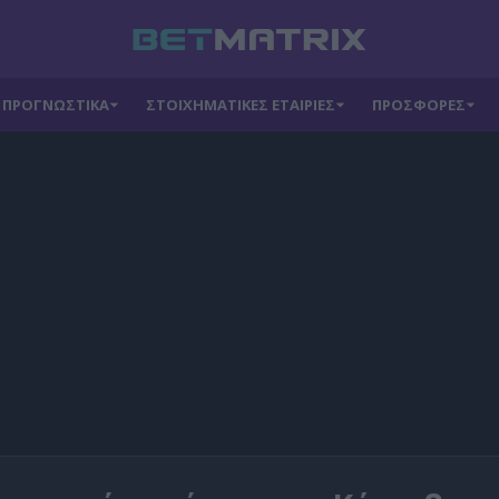
ΠΡΟΓΝΩΣΤΙΚΑ
ΣΤΟΙΧΗΜΑΤΙΚΕΣ ΕΤΑΙΡΙΕΣ
ΠΡΟΣΦΟΡΕΣ