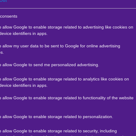
Out
 έδειξε την τεράστια κλάση του, παρόλο που δεν είχε προλάβει
θεί. Ο Κόροιβος απέδειξε πως είναι… εδώ, με τη νίκη δήλωση 
consents
. Από την άλλη το Ψυχικό κερδίζει μεν, αλλά δεν πείθει. Κυρίως
Περιμέναμε την τιμή του άσου αρκετά χαμηλότερη από το
1.72
.
Υ
o allow Google to enable storage related to advertising like cookies on
evice identifiers in apps.
τη
Stoiximan
.
o allow my user data to be sent to Google for online advertising
ε ένα κλικ τις καλύτερες προσφορές* της ημέρας
!
s.
to allow Google to send me personalized advertising.
o allow Google to enable storage related to analytics like cookies on
Γιάννης Κάρμας προτείνει:
evice identifiers in apps.
o allow Google to enable storage related to functionality of the website
ροιβος Αμαλιάδας - Ψυχικό
x30
-
|
17.12.2025
17:00
o allow Google to enable storage related to personalization.
1.7
o allow Google to enable storage related to security, including