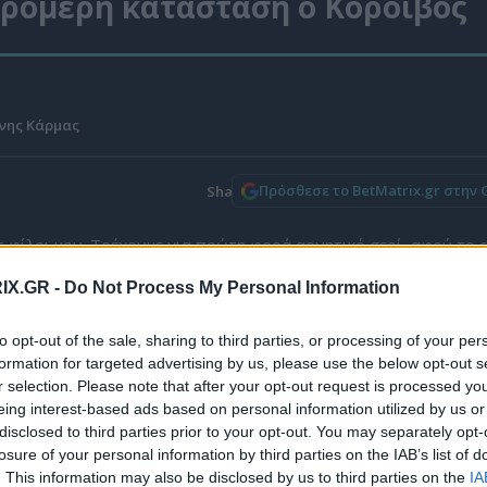
τρομερή κατάσταση ο Κόροιβος
ννης Κάρμας
Πρόσθεσε το BetMatrix.gr στην 
ς φίλοι μου. Τρέχουμε για πρώτη φορά αρνητικό σερί, αφού το
ν Άγιο Θωμά χάθηκε για ένα πόντο, με το Μαρούσι να δείχνει τ
IX.GR -
Do Not Process My Personal Information
 δεύτερο ημίχρονο, αλλά αυτό να μην είναι αρκετά. Υπάρχει πλ
στην
Ευρώπη,
αλλά εμείς στην στήλη μας θα ασχοληθούμε με τ
to opt-out of the sale, sharing to third parties, or processing of your per
formation for targeted advertising by us, please use the below opt-out s
, που τον τελευταίο καιρό μας έχει πάει αρκετά καλά.
r selection. Please note that after your opt-out request is processed y
μπι τετράδας στην Αμαλιάδα
eing interest-based ads based on personal information utilized by us or
disclosed to third parties prior to your opt-out. You may separately opt-
ο παιχνίδι στην Αμαλιάδα, με τον
Κόροιβο
να υποδέχεται το
losure of your personal information by third parties on the IAB’s list of
. This information may also be disclosed by us to third parties on the
IA
δούχοι βρίσκονται σε
εξαιρετική κατάσταση,
μετρώντας
τρει