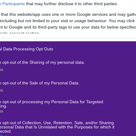
Participants
that may further disclose it to other third parties.
μενες νίκες.
Πλέον έχουν βελτιώσει το ρεκόρ τους στο
6-5
και 
 that this website/app uses one or more Google services and may gath
ι στο Ψυχικό βλέπουν για τα καλά την… τετράδα. Σαφέστατα, 
including but not limited to your visit or usage behaviour. You may click 
κη του
Κένταλ Σμιθ,
στην θέση του Σλέιτερ, έχει δώσει άλλη π
 to Google and its third-party tags to use your data for below specifi
μάδα του
Θανάση Γιαπλέ.
ogle consent section.
 άλλη το Ψυχικό είναι στην 4η θέση με ρεκόρ
7-4
. Προέρχεται 
l Data Processing Opt Outs
δρας νίκη απέναντι στην Νίκη Βόλου με 87-82. Παρόλο ότι μετ
στα 5 τελευταία ματς
, το Ψυχικό όταν αγωνίζεται με την πρώτ
o opt-out of the Sharing of my personal data.
In
θμολογίας
δυσκολεύεται.
Αντίθετα κερδίζει άνετα τις ομάδες 
ν για την σωτηρία. Εκτός έδρας έχασε σχετικά εύκολα και από 
o opt-out of the Sale of my Personal Data.
α, αλλά και από τον Πρωτέα Βούλας.
Μεγάλο διπλό, δεν έχει
In
στο πρωτάθλημα
, αφού έχει κερδίσει στον Παπάγο, στους Σο
to opt-out of processing my Personal Data for Targeted
νη και στα Τρίκαλα (αποχώρησαν από το πρωτάθλημα).
ing.
In
 μομέντουμ και την αύρα του Κένταλ Σμιθ
o opt-out of Collection, Use, Retention, Sale, and/or Sharing
ersonal Data that Is Unrelated with the Purposes for which it
ικανός σούπερ σταρ
από το πρώτο του παιχνίδι απέναντι στ
lected.