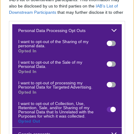
είναι πολύ ταλαντούχες επιθετικά. Το Λαύριο παρόλο
also be disclosed by us to third parties on the
IAB’s List of
Downstream Participants
that may further disclose it to other
που αγωνίστηκε χωρίς τους δύο ξένους του, έβαλε 87
third parties.
πόντους. Για την επιθετική ποιότητα των Γιαννιωτών,
Please note that this website/app uses one or more Google
δεν τίθεται αμφιβολία. Περιμένουμε και σήμερα ένα
Personal Data Processing Opt Outs
services and may gather and store information including but
παιχνίδι που αμφότερες οι ομάδες θα σημειώσουν
not limited to your visit or usage behaviour. You may click to
I want to opt-out of the Sharing of my
personal data.
κοντά στους 80 πόντους.
grant or deny consent to Google and its third-party tags to
Opted In
use your data for below specified purposes in below Google
Δείτε με ένα κλικ τις καλύτερες προσφορές της ημέρας
!
consent section.
I want to opt-out of the Sale of my
Personal Data.
Opted In
I want to opt-out of processing my
Personal Data for Targeted Advertising.
Ο Γιάννης Κάρμας προτείνει:
Opted In
I want to opt-out of Collection, Use,
Λαύριο - Vikos
Retention, Sale, and/or Sharing of my
x30
+23.40
|
Α2
14.04.2026
17:00
Personal Data that Is Unrelated with the
Purposes for which it was collected.
Opted Out
Over 159,5
1.78
Google consents