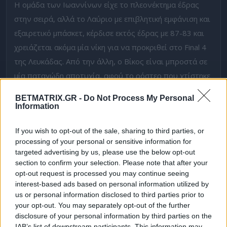
Η ομάδα των Ιωαννίνων είχε το πλεονέκτημα έδρας
στην σειρά, αλλά το Λαύριο με επιβλητική εμφάνιση και
εξαιρετικό μπάσκετ, κέρδισε εκτός έδρας με 87-83 και
χρειάζεται ακόμα μία νίκη για να προκριθεί στο Final 4
της Λευκάδας. Από την άλλη, ο Βίκος είναι μπροστά σε
μία παταγώδη αποτυχία, αφού το ρόστερ που χτίστηκε
στην αρχή της σεζόν, θα διεκδικούσε αν όχι το
BETMATRIX.GR -
Do Not Process My Personal
πρωτάθλημα, μίνιμουμ την άνοδο. Άντερσον και Λεφιού
Information
θα αγωνιστούν, με το Λαύριο να θέλει να τελειώσει την
If you wish to opt-out of the sale, sharing to third parties, or
δουλειά.
processing of your personal or sensitive information for
targeted advertising by us, please use the below opt-out
Εσείς μπήκατε στο νέο
Community του Betmatrix
;
section to confirm your selection. Please note that after your
Για να δω τι tipsters είστε… Οι 3 κορυφαίοι για
opt-out request is processed you may continue seeing
τον
μήνα Απρίλιο
θα κερδίσουν δώρα*!
interest-based ads based on personal information utilized by
us or personal information disclosed to third parties prior to
Μπορούν να φτάσουν ψηλά στο σκορ!
your opt-out. You may separately opt-out of the further
disclosure of your personal information by third parties on the
Όπως είδαμε και στο πρώτο παιχνίδι, οι δύο ομάδες
IAB’s list of downstream participants. This information may