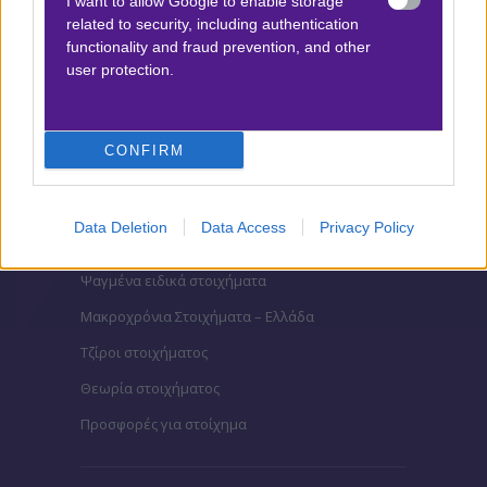
I want to allow Google to enable storage
related to security, including authentication
functionality and fraud prevention, and other
ΣΤΟΙΧΗΜΑ
user protection.
Κουπόνι στοιχήματος ΟΠΑΠ
To bet builder της ημέρας
CONFIRM
Αναλύσεις αγώνων
Ενισχυμένες Αποδόσεις
Data Deletion
Data Access
Privacy Policy
Μακροχρόνια Στοιχήματα
Ψαγμένα ειδικά στοιχήματα
Μακροχρόνια Στοιχήματα – Ελλάδα
Τζίροι στοιχήματος
Θεωρία στοιχήματος
Προσφορές για στοίχημα