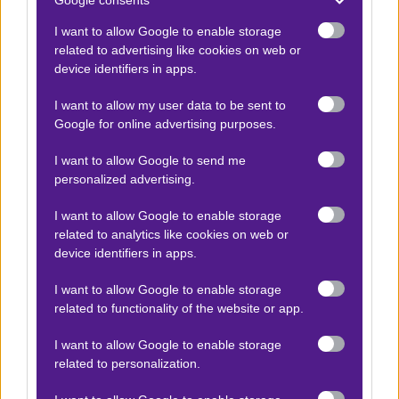
I want to allow Google to enable storage
Αποτέλεσμα:
74-87
related to advertising like cookies on web or
device identifiers in apps.
I want to allow my user data to be sent to
Προσφορές*
Google for online advertising purposes.
I want to allow Google to send me
ΒΑΘΜΟΛΟΓΙΕΣ
personalized advertising.
Βαθμολογίες Ελλάδα - Stoiximan
I want to allow Google to enable storage
Super league
related to analytics like cookies on web or
device identifiers in apps.
Βαθμολογίες Aγγλία – Premier league
Βαθμολογίες Γερμανίας – Bundesliga
I want to allow Google to enable storage
related to functionality of the website or app.
Βαθμολογίες Ισπανίας- La liga
Βαθμολογίες Ιταλίας- Serie A
I want to allow Google to enable storage
related to personalization.
Βαθμολογίες Γαλλίας-League 1