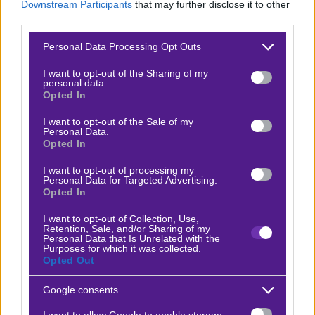
πως στο γήπεδο τους, είναι αρκετά πιο αποδοτικοί και
Downstream Participants
that may further disclose it to other
third parties.
αποτελεσματικοί. Ο Προμηθέας στα δικά μας μάτια, δεν
είναι τόσο ποιοτικός και δύσκολα θα μπορέσει να
Please note that this website/app uses one or more Google
Personal Data Processing Opt Outs
services and may gather and store information including but
φύγει με το διπλό από το νησί.
not limited to your visit or usage behaviour. You may click to
I want to opt-out of the Sharing of my
personal data.
grant or deny consent to Google and its third-party tags to
Δείτε με ένα κλικ τις καλύτερες προσφορές της ημέρας
!
Opted In
use your data for below specified purposes in below Google
consent section.
I want to opt-out of the Sale of my
Personal Data.
Opted In
Ο Γιάννης Κάρμας προτείνει:
I want to opt-out of processing my
Personal Data for Targeted Advertising.
Opted In
Μύκονος Betsson - Προμηθέας
x30
-30.00
|
Μπάσκετ Ελλάδα
14.03.2026
16:00
I want to opt-out of Collection, Use,
Retention, Sale, and/or Sharing of my
Personal Data that Is Unrelated with the
1 (-2,5)
Purposes for which it was collected.
Opted Out
1.80
Google consents
Αποτέλεσμα:
88-99
I want to allow Google to enable storage