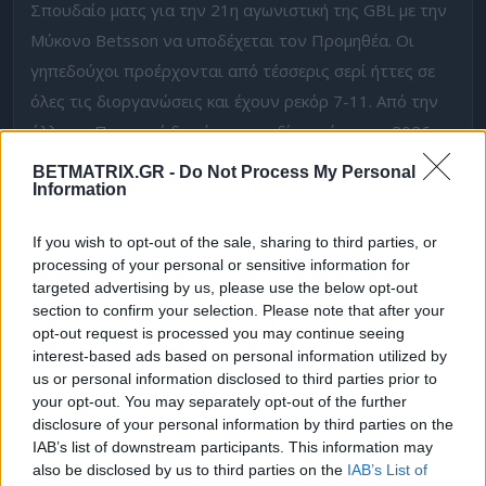
Σπουδαίο ματς για την 21η αγωνιστική της GBL με την
Μύκονο Betsson να υποδέχεται τον Προμηθέα. Οι
γηπεδούχοι προέρχονται από τέσσερις σερί ήττες σε
όλες τις διοργανώσεις και έχουν ρεκόρ 7-11. Από την
άλλη, οι Πατρινοί δεν έχουν κερδίσει μέσα στο 2026,
έχουν ρεκόρ 6-12 και σε καμία περίπτωση δεν έχουν
BETMATRIX.GR -
Do Not Process My Personal
Information
εξασφαλίσει την υπόθεση παραμονή. Νομίζουμε, πως
όποια από τις δύο κερδίσει, αγκαλιάζει την παραμονή.
If you wish to opt-out of the sale, sharing to third parties, or
Ειδικά αν το κάνει αυτό η ομάδα του Ζιάγκου.
processing of your personal or sensitive information for
targeted advertising by us, please use the below opt-out
Προβάδισμα στην έδρα…
section to confirm your selection. Please note that after your
opt-out request is processed you may continue seeing
Για το συγκεκριμένο παιχνίδι, η επιλογή μας είναι απλή.
interest-based ads based on personal information utilized by
Καθόλου σύνθετη.
Νίκη της Μυκόνου Betsson με
us or personal information disclosed to third parties prior to
τουλάχιστον 2 πόντους.
Η ομάδα του Βαγγέλη
your opt-out. You may separately opt-out of the further
disclosure of your personal information by third parties on the
Ζιάγκου προέρχεται από κάκιστες εμφανίσεις και
IAB’s list of downstream participants. This information may
βαριές ήττες. Ωστόσο δεν μπορούμε να παραβλέψουμε,
also be disclosed by us to third parties on the
IAB’s List of