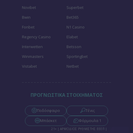
Novibet
Superbet
Bwin
Bet365
Fonbet
N1 Casino
Regency Casino
Elabet
Interwetten
Betsson
Winmasters
Sportingbet
Vistabet
Netbet
ΠΡΟΓΝΩΣΤΙΚΑ ΣΤΟΙΧΗΜΑΤΟΣ
Ποδόσφαιρο
Τένις
Μπάσκετ
Φόρμουλα 1
21+ | ΑΡΜΟΔΙΟΣ ΡΥΘΜΙΣΤΗΣ ΕΕΕΠ |