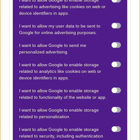
related to advertising like cookies on web or
device identifiers in apps.
Προσφορές*
I want to allow my user data to be sent to
Google for online advertising purposes.
ΒΑΘΜΟΛΟΓΙΕΣ
I want to allow Google to send me
Βαθμολογίες Ελλάδα - Stoiximan
personalized advertising.
Super league
I want to allow Google to enable storage
Βαθμολογίες Aγγλία – Premier league
related to analytics like cookies on web or
device identifiers in apps.
Βαθμολογίες Γερμανίας – Bundesliga
Βαθμολογίες Ισπανίας- La liga
I want to allow Google to enable storage
related to functionality of the website or app.
Βαθμολογίες Ιταλίας- Serie A
Βαθμολογίες Γαλλίας-League 1
I want to allow Google to enable storage
related to personalization.
I want to allow Google to enable storage
ΣΤΟΙΧΗΜΑ
related to security, including authentication