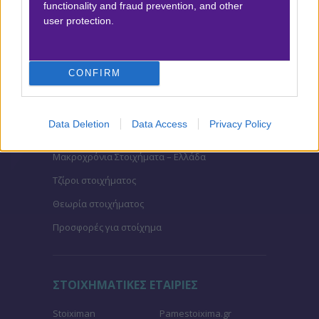
functionality and fraud prevention, and other
Κουπόνι στοιχήματος ΟΠΑΠ
user protection.
To bet builder της ημέρας
Αναλύσεις αγώνων
CONFIRM
Ενισχυμένες Αποδόσεις
Μακροχρόνια Στοιχήματα
Data Deletion
Data Access
Privacy Policy
Ψαγμένα ειδικά στοιχήματα
Μακροχρόνια Στοιχήματα – Ελλάδα
Τζίροι στοιχήματος
Θεωρία στοιχήματος
Προσφορές για στοίχημα
ΣΤΟΙΧΗΜΑΤΙΚΕΣ ΕΤΑΙΡΙΕΣ
Stoiximan
Pamestoixima.gr