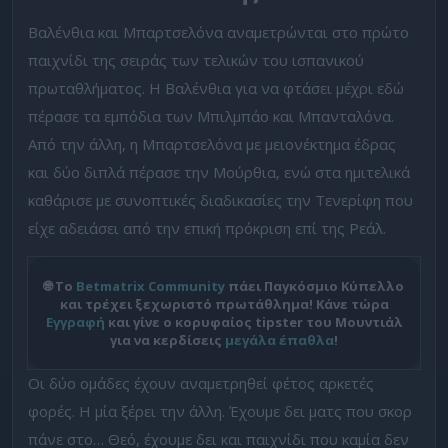
Βαλένθια και Μπαρτσελόνα αναμετρώνται στο πρώτο
παιχνίδι της σειράς των τελικών του ισπανικού
πρωταθλήματος. Η Βαλένθια για να φτάσει μέχρι εδώ
πέρασε τα εμπόδια των Μπιλμπάο και Μπανταλόνα.
Από την άλλη, η Μπαρτσελόνα με μειονέκτημα έδρας
και δύο διπλά πέρασε την Μούρθια, ενώ στα ημιτελικά
καθάρισε με συνοπτικές διαδικασίες την Τενερίφη που
είχε αδειάσει από την επική πρόκριση επί της Ρεάλ.
🌐 Το
Betmatrix Community
πάει Παγκόσμιο Κύπελλο
και τρέχει ξεχωριστό πρωτάθλημα! Κάνε τώρα
Εγγραφή
και γίνε ο κορυφαίος tipster του Μουντιάλ
για να κερδίσεις
μεγάλα έπαθλα
!
Οι δύο ομάδες έχουν αναμετρηθεί φέτος αρκετές
φορές. Η μία ξέρει την άλλη. Έχουμε δει ματς που σκορ
πάνε στο… Θεό, έχουμε δει και παιχνίδι που καμία δεν