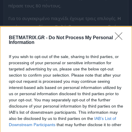
πέρασε τους 80 πόντους.
Για το συγκεκριμένο παιχνίδι έχουμε τρεις επιλογές.
Η
πρώτη να κερδίσει η Βαλένθια και να σημειωθούν
τουλάχιστον 165 πόντοι. Αυτό πληρώνει στο
1.90
.
BETMATRIX.GR -
Do Not Process My Personal
Information
Οι «νυχτερίδες» και λόγω ποιότητας και έδρας έχουν
τον πρώτο λόγο, ενώ αμφότερες διαθέτουν το ταλέντο
If you wish to opt-out of the sale, sharing to third parties, or
για να σκοράρουν αρκετά.
Η δεύτερη επιλογή μας θα
processing of your personal or sensitive information for
είναι η νίκη της Βαλένθια με τουλάχιστον 4
targeted advertising by us, please use the below opt-out
section to confirm your selection. Please note that after your
πόντους στο
1.70
.
Χωρίς εδώ να μας ενδιαφέρει το
opt-out request is processed you may continue seeing
εύρος του σκορ, στεκόμαστε στο εξαιρετικό εντός
interest-based ads based on personal information utilized by
έδρας μομέντουμ της ομάδας του Μαρτίνεθ.
us or personal information disclosed to third parties prior to
your opt-out. You may separately opt-out of the further
Τέλος,
θα επιλέξουμε το over 19,5 συνολικά
disclosure of your personal information by third parties on the
IAB’s list of downstream participants. This information may
εύστοχα τρίποντα. Ειδικά η Βαλένθια, αλλά και η
also be disclosed by us to third parties on the
IAB’s List of
Μπαρτσελόνα μπορούν να σκοράρουν με συνέπεια
Downstream Participants
that may further disclose it to other
έξω από τα 6,75.
Παράλληλα το γρήγορο παιχνίδι των
third parties.