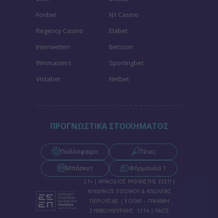
Fonbet
N1 Casino
Regency Casino
Elabet
Interwetten
Betsson
Winmasters
Sportingbet
Vistabet
Netbet
ΠΡΟΓΝΩΣΤΙΚΑ ΣΤΟΙΧΗΜΑΤΟΣ
Ποδόσφαιρο
Τένις
Μπάσκετ
Φόρμουλα 1
21+ | ΑΡΜΟΔΙΟΣ ΡΥΘΜΙΣΤΗΣ ΕΕΕΠ |
ΚΙΝΔΥΝΟΣ ΕΘΙΣΜΟΥ & ΑΠΩΛΕΙΑΣ
ΠΕΡΙΟΥΣΙΑΣ | ΕΟΠΑΕ – ΓΡΑΜΜΗ
ΣΥΜΒΟΥΛΕΥΤΙΚΗΣ: 1114 | ΠΑΙΞΕ