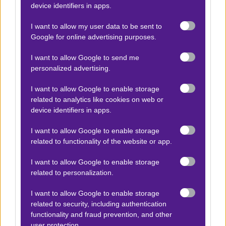
device identifiers in apps.
Βαλένθια - Μπαρτσελόνα
x30
-30.00
|
Λίγκα Εντέσα
18.06.2026
21:00
I want to allow my user data to be sent to
Google for online advertising purposes.
1 (-3,5)
1.70
I want to allow Google to send me
personalized advertising.
Αποτέλεσμα:
112-113
I want to allow Google to enable storage
related to analytics like cookies on web or
device identifiers in apps.
Βαλένθια - Μπαρτσελόνα
x30
+21.00
|
Λίγκα Εντέσα
18.06.2026
21:00
I want to allow Google to enable storage
related to functionality of the website or app.
Over 19,5 εύστοχα τρίποντα
1.70
I want to allow Google to enable storage
related to personalization.
Αποτέλεσμα:
26
I want to allow Google to enable storage
related to security, including authentication
functionality and fraud prevention, and other
Προσφορές*
user protection.