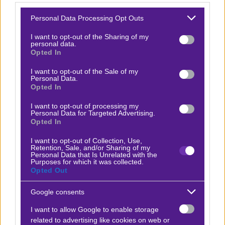
«νυχτερίδων» παίζεται σε πολλές κατοχές, οπότε και
Please note that this website/app uses one or more Google
Personal Data Processing Opt Outs
οι απόπειρες για τρίποντο, εξ ορισμού είναι
services and may gather and store information including but
not limited to your visit or usage behaviour. You may click to
I want to opt-out of the Sharing of my
περισσότερες!
personal data.
grant or deny consent to Google and its third-party tags to
Opted In
use your data for below specified purposes in below Google
Δείτε με ένα κλικ τις καλύτερες προσφορές της ημέρας
!
consent section.
I want to opt-out of the Sale of my
Personal Data.
Opted In
I want to opt-out of processing my
Ο Γιάννης Κάρμας προτείνει:
Personal Data for Targeted Advertising.
Opted In
Βαλένθια - Μπαρτσελόνα
x30
-30.00
I want to opt-out of Collection, Use,
|
Λίγκα Εντέσα
18.06.2026
21:00
Retention, Sale, and/or Sharing of my
Personal Data that Is Unrelated with the
Purposes for which it was collected.
1 & Over 164,5
Opted Out
1.90
Google consents
I want to allow Google to enable storage
Αποτέλεσμα:
112-113
related to advertising like cookies on web or