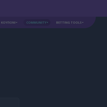
ΚΟΥΠΟΝΙ
COMMUNITY
BETTING TOOLS