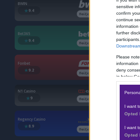
BWIN
sensitive in
9.4
Απόλυτη
confirm you
Παίξε νόμιμα
continue se
βρίσκετ
information 
Κυριακή
further disc
Bet365
από τις
participants
9.4
Παίξε νόμιμα
Downstream 
και τη
Please note
Το ευρω
Fonbet
information 
συμμετο
9.2
deny consent
Παίξε νόμιμα
in below Go
από την
υπερβολ
N1 Casino
Persona
αποδεικ
9
Παίξε νόμιμα
I want t
Η
Νιου
Opted 
έξι αγω
Regency Casino
8.9
League 
I want t
Παίξε νόμιμα
περισσό
Opted 