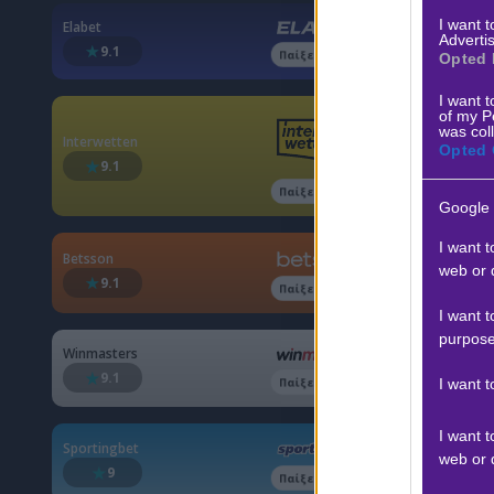
I want 
Elabet
Η μεγά
Advertis
9.1
Παίξε νόμιμα
Opted 
Γουίσα 
Στο πρό
I want t
of my P
ανέτρεψ
was col
Interwetten
Opted 
διαιτητ
9.1
Παίξε νόμιμα
Το ανησ
Google 
τρία απ
I want t
Betsson
κάνουν 
web or d
9.1
Παίξε νόμιμα
Ελάνγκα
I want t
χάνοντ
purpose
Winmasters
Τι πα
9.1
Παίξε νόμιμα
I want 
Οι Βέλγ
I want t
τους Άγ
Sportingbet
web or d
9
Προβάδ
Παίξε νόμιμα