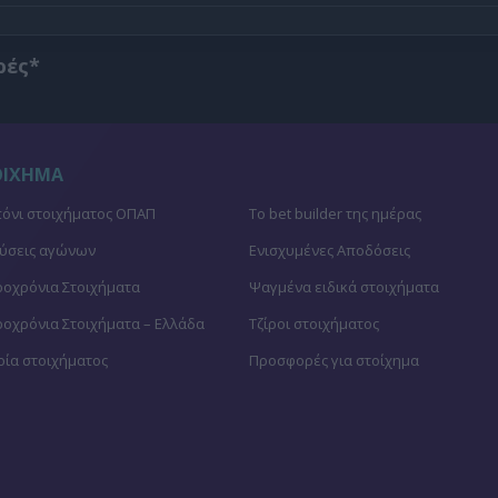
ρές*
ΟΙΧΗΜΑ
όνι στοιχήματος ΟΠΑΠ
To bet builder της ημέρας
ύσεις αγώνων
Ενισχυμένες Αποδόσεις
οχρόνια Στοιχήματα
Ψαγμένα ειδικά στοιχήματα
οχρόνια Στοιχήματα – Ελλάδα
Τζίροι στοιχήματος
ία στοιχήματος
Προσφορές για στοίχημα