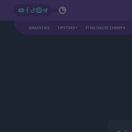
ΑΝΑΛΥΣΕΙΣ
TIPSTERS
ΤΙ ΝΑ ΠΑΙΞΩ ΣΗΜΕΡΑ