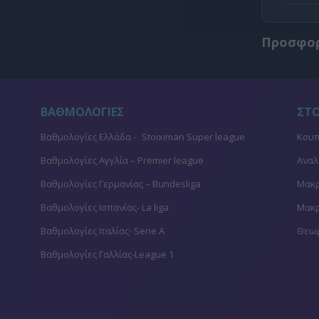
Προσφο
ΒΑΘΜΟΛΟΓΙΕΣ
ΣΤ
Βαθμολογίες Ελλάδα - Stoiximan Super league
Κουπ
Βαθμολογίες Aγγλία – Premier league
Αναλ
Βαθμολογίες Γερμανίας – Bundesliga
Μακρ
Βαθμολογίες Ισπανίας- La liga
Μακρ
Βαθμολογίες Ιταλίας- Serie A
Θεωρ
Βαθμολογίες Γαλλίας-League 1