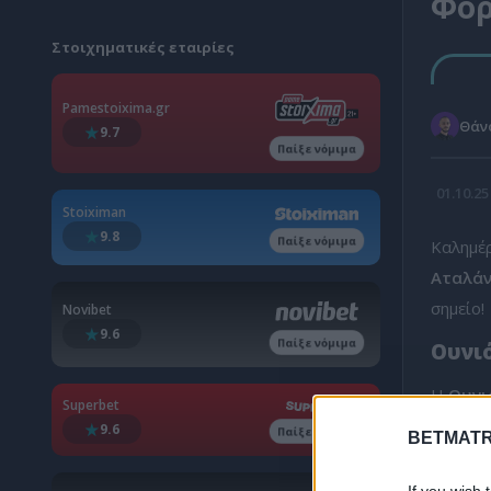
Φόρ
Στοιχηματικές εταιρίες
Pamestoixima.gr
Θάν
9.7
Παίξε νόμιμα
01.10.25
Stoiximan
9.8
Παίξε νόμιμα
Καλημέρ
Αταλά
σημείο!
Novibet
9.6
Παίξε νόμιμα
Ουνιό
Η
Ουνι
Superbet
Βέστερλ
9.6
Παίξε νόμιμα
BETMATR
όμως στ
και στο
If you wish 