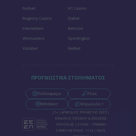
Fonbet
N1 Casino
Regency Casino
Elabet
Interwetten
Betsson
Winmasters
Sportingbet
Vistabet
Netbet
ΠΡΟΓΝΩΣΤΙΚΑ ΣΤΟΙΧΗΜΑΤΟΣ
Ποδόσφαιρο
Τένις
Μπάσκετ
Φόρμουλα 1
21+ | ΑΡΜΟΔΙΟΣ ΡΥΘΜΙΣΤΗΣ ΕΕΕΠ |
ΚΙΝΔΥΝΟΣ ΕΘΙΣΜΟΥ & ΑΠΩΛΕΙΑΣ
ΠΕΡΙΟΥΣΙΑΣ | ΕΟΠΑΕ – ΓΡΑΜΜΗ
ΣΥΜΒΟΥΛΕΥΤΙΚΗΣ: 1114 | ΠΑΙΞΕ