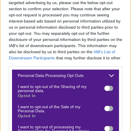
targeted advertising by us, please use the below opt-out
δίνουν έξτρα λύσεις στα χέρια του Σέρβου τεχνικού.
section to confirm your selection. Please note that after your
Θα φανεί ο αγωνιστικός ρυθμός της Ένωσης, ωστόσο
opt-out request is processed you may continue seeing
ιδίως στο τελευταίο τρίτο, είναι κάτι παραπάνω από
interest-based ads based on personal information utilized by
us or personal information disclosed to third parties prior to
«γεμάτη» και οι ποιοτικές λύσεις είναι πραγματικά
your opt-out. You may separately opt-out of the further
αρκετές. Πριν τη διακοπή μάλιστα, η
ΑΕΚ
έδειχνε σε
disclosure of your personal information by third parties on the
σούπερ κατάσταση, γι’ αυτό άλλωστε έκανε
IAB’s list of downstream participants. This information may
also be disclosed by us to third parties on the
IAB’s List of
Χριστούγεννα στην κορυφή.
Downstream Participants
that may further disclose it to other
Τι παίζουμε
third parties.
Please note that this website/app uses one or more Google
Personal Data Processing Opt Outs
Δύο ομάδες, διαφορετικοί οι στόχοι. Το μεγάλο κόλπο
services and may gather and store information including but
για την ΑΕΚ είναι το πρωτάθλημα, στον Άρη
not limited to your visit or usage behaviour. You may click to
I want to opt-out of the Sharing of my
personal data.
σκέφτονται πρωτίστως το Κύπελλο. Με απουσίες και
grant or deny consent to Google and its third-party tags to
Opted In
use your data for below specified purposes in below Google
πιθανό ροτέισον οι γηπεδούχοι, με ποιότητα που
consent section.
I want to opt-out of the Sale of my
ξεχειλίζει οι φιλοξενούμενοι. Επιλογή το διπλό.
Personal Data.
Opted In
Μπορείς να με ακολουθήσεις στο
free telegram
μου
I want to opt-out of processing my
για καθημερινό περιεχόμενο, όπως και στο
instagram
Personal Data for Targeted Advertising.