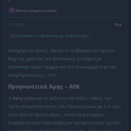
Θάνος Κληματσούδας
11.01.26
Πρόσθεσε το BetMatrix.gr στην Google
Καλημέρα σε όλους, άψογο το διάβασμα στο πρώτο
blog της χρονιάς στο
Betmatrix
.
Συνέχεια με
Stoiximan
Super League και πιο συγκεκριμένα με την
αναμέτρηση
Άρης – ΑΕΚ
.
Προγνωστικά Άρης – ΑΕΚ
Ο
Άρης
μπήκε με το δεξί στη νέα σεζόν, καθώς την
Τρίτη επικράτησε εντός του Παναιτωλικού με 2-0. Δύο
γκολ από το πρώτο μέρος, απόλυτη κυριαρχία,
διαχείριση στην επανάληψη και πρόκριση στην οχτάδα
του Κυπέλλου. Ένα Κύπελλο που -και- φέτος είναι ο