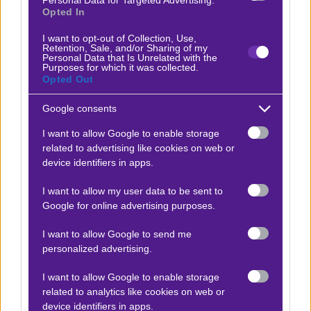
Opted In
για έξτρα περιεχόμενο και συμβουλές!
I want to opt-out of Collection, Use,
Δείτε με ένα κλικ τις καλύτερες προσφορές της ημέρας
!
Retention, Sale, and/or Sharing of my
Personal Data that Is Unrelated with the
Purposes for which it was collected.
Opted Out
Google consents
Ο Θάνος Κληματσούδας προτείνει:
I want to allow Google to enable storage
related to advertising like cookies on web or
Άρης - ΑΕΚ
x20
-20.00
device identifiers in apps.
|
Stoiximan Σούπερ Λιγκ
11.01.2026
19:30
I want to allow my user data to be sent to
2
Google for online advertising purposes.
1.85
I want to allow Google to send me
personalized advertising.
Αποτέλεσμα:
1-1
I want to allow Google to enable storage
related to analytics like cookies on web or
Προσφορές*
device identifiers in apps.