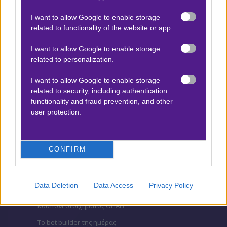
I want to allow Google to enable storage
related to functionality of the website or app.
ΒΑΘΜΟΛΟΓΙΕΣ
I want to allow Google to enable storage
Βαθμολογίες Ελλάδα - Stoiximan
related to personalization.
Super league
Βαθμολογίες Aγγλία – Premier league
I want to allow Google to enable storage
related to security, including authentication
Βαθμολογίες Γερμανίας – Bundesliga
functionality and fraud prevention, and other
Βαθμολογίες Ισπανίας- La liga
user protection.
Βαθμολογίες Ιταλίας- Serie A
Βαθμολογίες Γαλλίας-League 1
CONFIRM
ΣΤΟΙΧΗΜΑ
Data Deletion
Data Access
Privacy Policy
Κουπόνι στοιχήματος ΟΠΑΠ
To bet builder της ημέρας