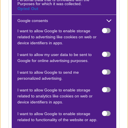
Purposes for which it was collected.
Opted Out
Τσέλσι - Μπόρνμουθ
x20
-20.00
|
Πρέμιερ Λιγκ
30.12.2025
21:30
Google consents
I want to allow Google to enable storage
1 & over 1,5
related to advertising like cookies on web or
1.70
device identifiers in apps.
I want to allow my user data to be sent to
Αποτέλεσμα:
2-2
Google for online advertising purposes.
I want to allow Google to send me
Προσφορές*
personalized advertising.
I want to allow Google to enable storage
related to analytics like cookies on web or
ΒΑΘΜΟΛΟΓΙΕΣ
device identifiers in apps.
Βαθμολογίες Ελλάδα - Stoiximan
I want to allow Google to enable storage
Super league
related to functionality of the website or app.
Βαθμολογίες Aγγλία – Premier league