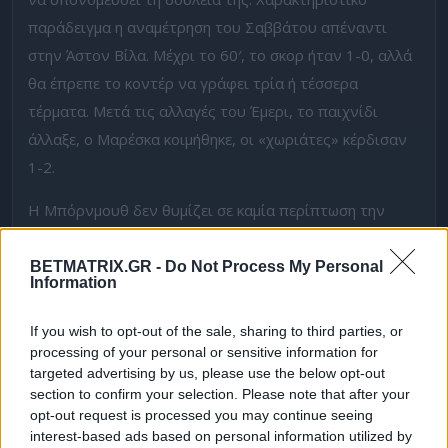
παράδειγμα η αναμέτρηση του Σαββάτου απέναντι
στην Άστον Βίλα. Μέχρι το 60′, το σκορ ήταν 1-0, αλλά
θα έπρεπε το κοντέρ να γράφει τρία ή τέσσερα
τέρματα. Μετά τις αλλαγές του Έμερι, το παιχνίδι
άλλαξε, ο Μαρέσκα κοιμήθηκε, οι «χωριάτες» κέρδισαν
1-2.
Η Μπόρνμουθ δεν θυμίζει σε καμία περίπτωση την
περσινή ομάδα. Έφτασε αισίως τα εννέα σερί παιχνίδια
δίχως νίκη (0-4-5), έχοντας μάλιστα δεχτεί σε αυτές τις
BETMATRIX.GR -
Do Not Process My Personal
Information
αναμετρήσεις 22 τέρματα. Ο κόουτς Ιραόλα ψάχνει την
κατάλληλη φόρμουλα, αλλά το παρατεταμένο
If you wish to opt-out of the sale, sharing to third parties, or
ντεφορμάρισμα ορισμένων παικτών και κάποιες
processing of your personal or sensitive information for
targeted advertising by us, please use the below opt-out
απουσίες, δεν βοηθούν τον Ισπανό τεχνικό. Ως εκ
section to confirm your selection. Please note that after your
τούτου, η Μπόρνμουθ βρίσκεται χαμηλά στη
opt-out request is processed you may continue seeing
βαθμολογία, αλλά θεωρώ απίθανο να κινδυνέψει.
interest-based ads based on personal information utilized by