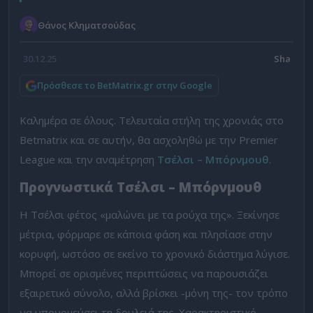
Θάνος Κληματσούδας
30.12.25
Πρόσθεσε το BetMatrix.gr στην Google
Καλημέρα σε όλους. Τελευταία στήλη της χρονιάς στο
Betmatrix και σε αυτήν, θα ασχοληθώ με την Premier
League και την αναμέτρηση
Τσέλσι – Μπόρνμουθ
.
Προγνωστικά Τσέλσι – Μπόρνμουθ
Η Τσέλσι φέτος «μαλώνει με τα ρούχα της». Ξεκίνησε
μέτρια, φόρμαρε σε κάποια φάση και πλησίασε στην
κορυφή, ωστόσο σε εκείνο το χρονικό διάστημα λύγισε.
Μπορεί σε ορισμένες περιπτώσεις να παρουσιάζει
εξαιρετικό σύνολο, αλλά βρίσκει -μόνη της- τον τρόπο
να υπονομεύσει τη δουλειά της. Χαρακτηριστικό