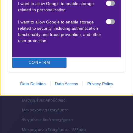
I want to allow Google to enable storage
Βαθμολογίες Γερμανίας – Bundesliga
related to personalization.
Βαθμολογίες Ισπανίας- La liga
I want to allow Google to enable storage
Βαθμολογίες Ιταλίας- Serie A
related to security, including authentication
functionality and fraud prevention, and other
Βαθμολογίες Γαλλίας-League 1
user protection.
ΣΤΟΙΧΗΜΑ
CONFIRM
Κουπόνι στοιχήματος ΟΠΑΠ
To bet builder της ημέρας
Data Deletion
Data Access
Privacy Policy
Αναλύσεις αγώνων
Ενισχυμένες Αποδόσεις
Μακροχρόνια Στοιχήματα
Ψαγμένα ειδικά στοιχήματα
Μακροχρόνια Στοιχήματα – Ελλάδα