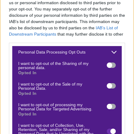
us or personal information disclosed to third parties prior to
Τι παίζουμε
your opt-out. You may separately opt-out of the further
disclosure of your personal information by third parties on the
Η Τσέλσι, εάν παρουσιάσει το καλό πρόσωπό της, θα
IAB’s list of downstream participants. This information may
επικρατήσει εύκολα. Εξάλλου, ποιοτικά υπερτερεί. Η
also be disclosed by us to third parties on the
IAB’s List of
Downstream Participants
that may further disclose it to other
Μπόρνμουθ πραγματικά δεν βλέπεται, είναι σε πολύ
third parties.
κακό φεγγάρι και δύσκολα θα καταφέρει να πάρει
Please note that this website/app uses one or more Google
Personal Data Processing Opt Outs
αποτέλεσμα στο «Στάμφορντ Μπριτζ». Επιλογή ο άσος
services and may gather and store information including but
με over 1,5.
not limited to your visit or usage behaviour. You may click to
I want to opt-out of the Sharing of my
personal data.
grant or deny consent to Google and its third-party tags to
Opted In
Μπορείς να με ακολουθήσεις στο
free telegram
μου
use your data for below specified purposes in below Google
για καθημερινό περιεχόμενο, όπως και στο
instagram
consent section.
I want to opt-out of the Sale of my
Personal Data.
για έξτρα περιεχόμενο και συμβουλές!
Opted In
Δείτε με ένα κλικ τις καλύτερες προσφορές της ημέρας
!
I want to opt-out of processing my
Personal Data for Targeted Advertising.
Opted In
I want to opt-out of Collection, Use,
Retention, Sale, and/or Sharing of my
Ο Θάνος Κληματσούδας προτείνει:
Personal Data that Is Unrelated with the